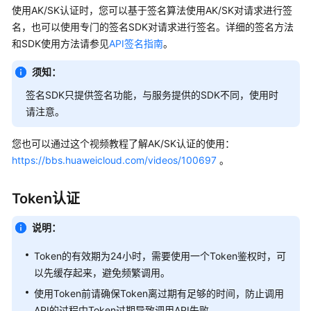
考
使用AK/SK认证时，您可以基于签名算法使用AK/SK对请求进行签
名，也可以使用专门的签名SDK对请求进行签名。详细的签名方法
使
和SDK使用方法请参见
API签名指南
。
用
前
须知：
必
读
签名SDK只提供签名功能，与服务提供的SDK不同，使用时
请注意。
API
概
您也可以通过这个视频教程了解AK/SK认证的使用：
览
https://bbs.huaweicloud.com/videos/100697
。
如
Token认证
何
调
说明：
用
API
Token的有效期为24小时，需要使用一个Token鉴权时，可
以先缓存起来，避免频繁调用。
构
使用Token前请确保Token离过期有足够的时间，防止调用
造
API的过程中Token过期导致调用API失败。