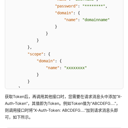
项
"password"
:
"********"
,
"domain"
:
{
附
录
"name"
:
"domainname"
}
SDK
}
参
}
考
}
,
"scope"
:
{
场
"domain"
:
{
景
"name"
:
"xxxxxxxx"
代
}
码
}
示
}
例
}
获取Token后，再调用其他接口时，您需要在请求消息头中添加“X-
常
Auth-Token”，其值即为Token。例如Token值为
“ABCDEFG....”
，
见
则调用接口时将
“X-Auth-Token: ABCDEFG....”
加到请求消息头即
问
可，如下所示。
题