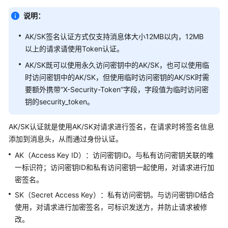
说
明
说明：
快
AK/SK签名认证方式仅支持消息体大小12MB以内，12MB
速
以上的请求请使用Token认证。
入
AK/SK既可以使用永久访问密钥中的AK/SK，也可以使用临
门
时访问密钥中的AK/SK，但使用临时访问密钥的AK/SK时需
要额外携带“X-Security-Token”字段，字段值为临时访问密
用
钥的security_token。
户
指
南
AK/SK认证就是使用AK/SK对请求进行签名，在请求时将签名信息
添加到消息头，从而通过身份认证。
最
AK（Access Key ID）：访问密钥ID。与私有访问密钥关联的唯
佳
一标识符；访问密钥ID和私有访问密钥一起使用，对请求进行加
实
密签名。
践
SK（Secret Access Key）：私有访问密钥。与访问密钥ID结合
API
使用，对请求进行加密签名，可标识发送方，并防止请求被修
参
改。