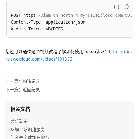
文
档
POST https:
//iam.cn-north-4.myhuaweicloud.com/v3.0/
下
Content-Type: application/json

载
通
您还可以通过这个视频教程了解如何使用Token认证：
https://bbs.
用
huaweicloud.com/videos/101333
。
参
考
上一篇：构造请求
产
品
下一篇：返回结果
术
语
相关文档
责
最新动态
任
图解全球加速服务
共
什么是全球加速服务
担