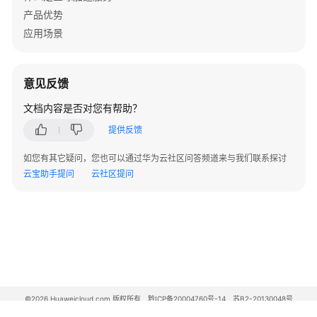
产品优势
云
应用场景
服
务
等
意见反馈
级
协
文档内容是否对您有帮助？
议
提供反馈
（SLA）
如您有其它疑问，您也可以通过华为云社区问答频道来与我们联系探讨
白
云宝助手提问
云社区提问
皮
书
资
源
支
持
区
©2026 Huaweicloud.com 版权所有
黔ICP备20004760号-14
苏B2-20130048号
A2.B1.B2-20070312
域