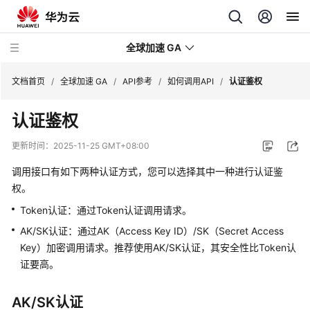
全球加速 GA
文档首页
/
全球加速 GA
/
API参考
/
如何调用API
/
认证鉴权
认证鉴权
最
新
更新时间：
2025-11-25 GMT+08:00
动
态
调用接口有如下两种认证方式，您可以选择其中一种进行认证鉴
权。
产
Token认证：通过Token认证调用请求。
品
AK/SK认证：通过AK（Access Key ID）/SK（Secret Access
介
Key）加密调用请求。推荐使用AK/SK认证，其安全性比Token认
绍
证要高。
计
费
AK/SK认证