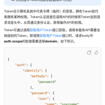
请
求
Token在计算机系统中代表令牌（临时）的意思，拥有Token就代
认
表拥有某种权限。Token认证就是在调用API的时候将Token加到请
证
求消息头中，从而通过身份认证，获得操作API的权限。
鉴
Token可通过调用
获取用户Token
接口获取，调用本服务API需要全
权
局级别的Token，即调用
获取用户Token
接口时，请求body中
auth.scope
的取值需要选择
domain
，如下所示。
返
回
结
果
{
"auth"
:
{
API
"identity"
:
{
"methods"
:
[
权
"password"
限
]
,
和
"password"
:
{
授
"user"
:
{
权
"name"
:
"username"
,