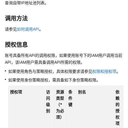
介
查询自带IP地址池列表。
绍
调用方法
计
费
请参见
如何调用API
。
说
明
授权信息
快
账号具备所有API的调用权限，如果使用账号下的IAM用户调用当前
速
API，该IAM用户需具备调用API所需的权限。
入
如果使用角色与策略授权，具体权限要求请参见
权限和授权项
。
门
如果使用身份策略授权，需具备如下身份策略权限。
用
授权项
访
资源
条
别名
依
户
问
类型
件
赖
指
级
（*
键
的
南
别
为必
授
须）
权
最
项
佳