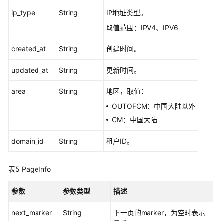
标
ip_type
String
IP地址类型。
签
取值范围：IPV4、IPV6
云
created_at
String
创建时间。
日
志
updated_at
String
更新时间。
接
area
String
地区，取值：
入
点
OUTOFCM：中国大陆以外
CM：中国大陆
配
额
domain_id
String
租户ID。
自
表5
PageInfo
带
IP
参数
参数类型
描述
地
址
next_marker
String
下一页的marker，为空时表示
池