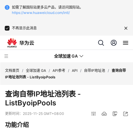
如需了解国际站更多云产品，请访问国际站。
https://www.huaweicloud.com/intl/
不再显示此消息
全球加速 GA
文档首页
/
全球加速 GA
/
API参考
/
API
/
自带IP地址池
/
查询自带
IP地址池列表 - ListByoipPools
最
查询自带IP地址池列表 -
新
ListByoipPools
动
态
更新时间：
2025-11-25 GMT+08:00
产
功能介绍
品