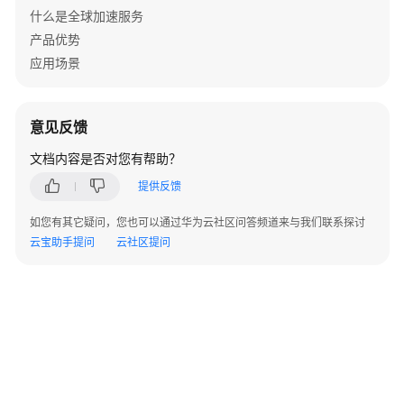
什么是全球加速服务
云
产品优势
服
应用场景
务
等
级
协
意见反馈
议
文档内容是否对您有帮助？
（SLA）
提供反馈
白
如您有其它疑问，您也可以通过华为云社区问答频道来与我们联系探讨
皮
云宝助手提问
书
云社区提问
资
源
支
持
区
域