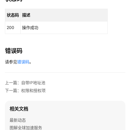
文
档
状态码
描述
下
载
200
操作成功
通
用
错误码
参
考
请参见
错误码
。
产
品
上一篇：自带IP地址池
术
下一篇：权限和授权项
语
责
相关文档
任
共
最新动态
担
图解全球加速服务