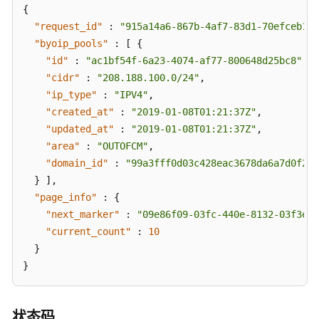
{
附
"request_id"
:
"915a14a6-867b-4af7-83d1-70efceb146
录
"byoip_pools"
:
[
{
"id"
:
"ac1bf54f-6a23-4074-af77-800648d25bc8"
,
SDK
"cidr"
:
"208.188.100.0/24"
,
参
"ip_type"
:
"IPV4"
,
考
"created_at"
:
"2019-01-08T01:21:37Z"
,
"updated_at"
:
"2019-01-08T01:21:37Z"
,
场
"area"
:
"OUTOFCM"
,
景
"domain_id"
:
"99a3fff0d03c428eac3678da6a7d0f24"
代
}
]
,
码
示
"page_info"
:
{
例
"next_marker"
:
"09e86f09-03fc-440e-8132-03f3e14
"current_count"
:
10
常
}
见
}
问
题
状态码