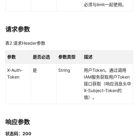
用
必须与limit一起使用。
API
API
请求参数
全
表2
请求Header参数
球
加
参数
是否必选
参数类型
描述
速
实
X-Auth-
是
String
用户Token。通过调用
例
Token
IAM服务获取用户Token
接口获取（响应消息头中
监
X-Subject-Token的
听
值）。
器
终
端
响应参数
节
状态码：200
点