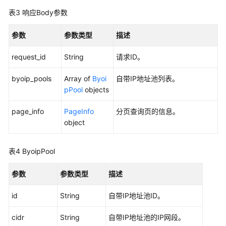
组
表3
响应Body参数
终
参数
参数类型
描述
端
节
request_id
String
请求ID。
点
byoip_pools
Array of
Byoi
自带IP地址池列表。
健
pPool
objects
康
检
page_info
PageInfo
分页查询页的信息。
查
object
IP
表4
ByoipPool
地
址
参数
参数类型
描述
组
id
String
自带IP地址池ID。
区
域
cidr
String
自带IP地址池的IP网段。