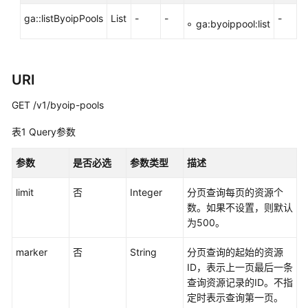
实
ga::listByoipPools
List
-
-
-
践
ga:byoippool:list
API
参
URI
考
GET /v1/byoip-pools
使
用
表1
Query参数
前
必
参数
是否必选
参数类型
描述
读
limit
否
Integer
分页查询每页的资源个
API
数。如果不设置，则默认
概
为500。
览
marker
否
String
分页查询的起始的资源
ID，表示上一页最后一条
如
查询资源记录的ID。不指
何
定时表示查询第一页。
调