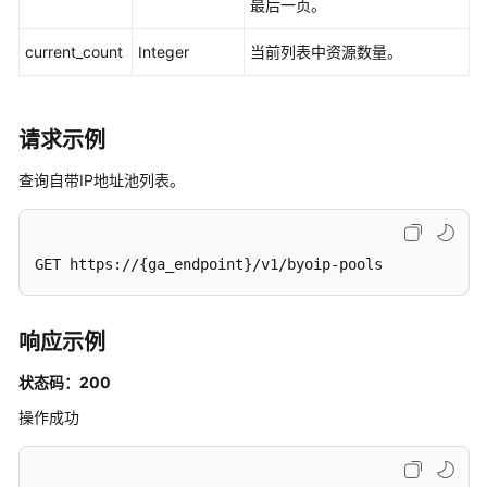
最后一页。
查
current_count
Integer
当前列表中资源数量。
询
自
带
IP
请求示例
地
查询自带IP地址池列表。
址
池
列
表
GET https://{ga_endpoint}/v1/byoip-pools
-
ListByoipPools
响应示例
权
限
状态码：200
和
操作成功
授
权
项