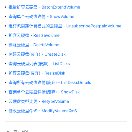
公
批量扩容云硬盘 - BatchExtendVolume
告
查询单个云硬盘详情 - ShowVolume
产
退订包周期计费模式的云硬盘 - UnsubscribePostpaidVolume
品
扩容云硬盘 - ResizeVolume
介
绍
删除云硬盘 - DeleteVolume
创建云硬盘(废弃) - CreateDisk
快
速
查询云硬盘列表(废弃) - ListDisks
入
扩容云硬盘(废弃) - ResizeDisk
门
查询所有云硬盘详情(废弃) - ListDisksDetails
用
查询单个云硬盘详情(废弃) - ShowDisk
户
云硬盘类型变更 - RetypeVolume
指
南
修改云硬盘QoS - ModifyVolumeQoS
最
佳
上一篇：API