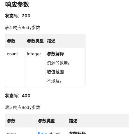
UpdateSnapshotGroup
响应参数
状态码：200
查
询
表4
响应Body参数
单
个
参数
参数类型
描述
快
照
count
Integer
参数解释
一
致
资源的数量。
性
取值范围
组
不涉及。
-
ShowSnapshotGroup
状态码：400
查
表5
响应Body参数
询
快
参数
参数类型
描述
照
一
error
Error
object
参数解释