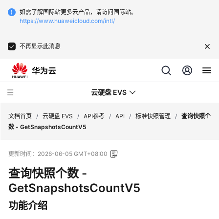
如需了解国际站更多云产品，请访问国际站。
https://www.huaweicloud.com/intl/
不再显示此消息
云硬盘 EVS
文档首页
/
云硬盘 EVS
/
API参考
/
API
/
标准快照管理
/
查询快照个
数 - GetSnapshotsCountV5
最
更新时间：
2026-06-05 GMT+08:00
新
动
查询快照个数 -
态
GetSnapshotsCountV5
服
功能介绍
务