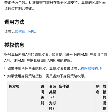
公
查询快照个数。标准快照当前只在部分区域支持，具体的区域列表
告
请通过控制台查询。
产
调用方法
品
介
请参见
如何调用API
。
绍
授权信息
快
速
账号具备所有API的调用权限，如果使用账号下的IAM用户调用当前
入
API，该IAM用户需具备调用API所需的权限。
门
如果使用角色与策略授权，具体权限要求请参见
权限和授权项
。
用
如果使用身份策略授权，需具备如下身份策略权限。
户
指
授权项
访
资源
条件键
别
依
南
问
类型
名
赖
级
（*
的
别
为必
授
最
须）
权
佳