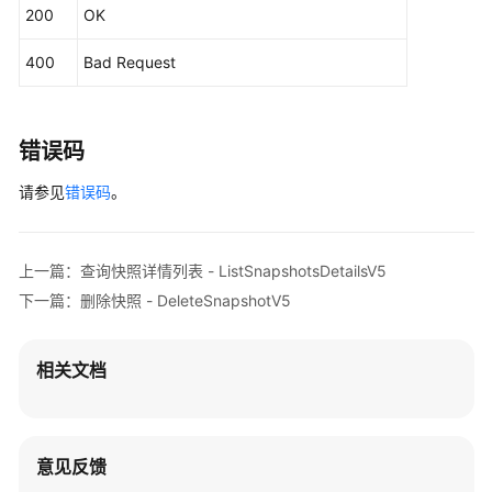
200
OK
权
项
400
Bad Request
附
录
错误码
修
请参见
错误码
。
订
记
录
上一篇：查询快照详情列表 - ListSnapshotsDetailsV5
SDK
下一篇：删除快照 - DeleteSnapshotV5
参
考
相关文档
场
景
代
码
意见反馈
示