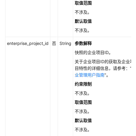
快
取值范围
照
不涉及。
信
息
默认取值
-
不涉及。
ShowSnapshotV5
enterprise_project_id
否
String
参数解释
查
快照的企业项目ID。
询
关于企业项目ID的获取及企业项
快
目特性的详细信息，请参考："
企
照
业管理用户指南
"。
详
情
约束限制
列
不涉及。
表
-
取值范围
ListSnapshotsDetailsV5
不涉及。
默认取值
查
询
不涉及。
快