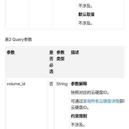
用
不涉及。
API
默认取值
快
不涉及。
速
入
表2
Query参数
门
参数
是
参数
描述
API
否
类型
必
云
选
硬
盘
volume_id
否
String
参数解释
管
快照对应的云硬盘ID。
理
可通过
查询所有云硬盘详情
获取
存
云硬盘ID。
量
约束限制
快
不涉及。
照