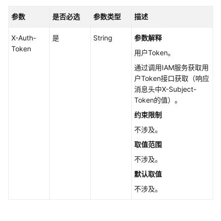
创
参数
是否必选
参数类型
描述
建
快
X-Auth-
是
String
参数解释
照
Token
一
用户Token。
致
通过调用IAM服务获取用
性
户Token接口获取（响应
组
消息头中X-Subject-
-
Token的值）。
CreateSnapshotGroup
约束限制
更
不涉及。
新
取值范围
快
不涉及。
照
一
默认取值
致
不涉及。
性
组
-