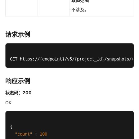
取值范围
删
不涉及。
除
快
照
请求示例
一
致
性
组
GET https://{endpoint}/v5/{project_id}/snapshots/cou
-
DeleteSnapshotGroup
响应示例
标
准
状态码：200
快
OK
照
标
签
管
{
理
"count"
:
100