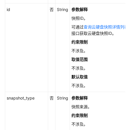
创
建
id
否
String
参数解释
快
快照ID。
照
可通过
查询云硬盘快照详情列表
-
接口获取云硬盘快照ID。
CreateSnapshotV5
约束限制
更
不涉及。
新
取值范围
快
照
不涉及。
信
默认取值
息
不涉及。
-
UpdateSnapshotV5
snapshot_type
否
String
参数解释
查
快照来源。
询
约束限制
单
不涉及。
个