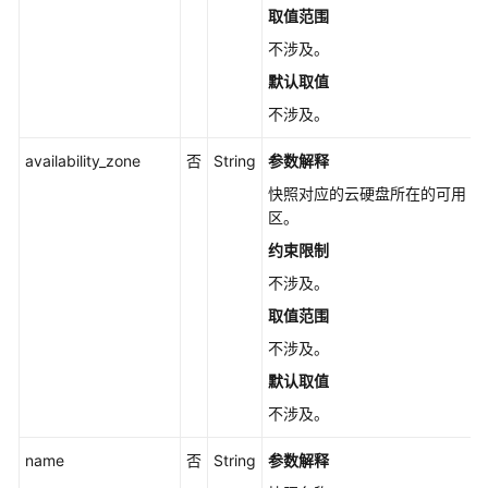
管
取值范围
理
不涉及。
默认取值
配
额
不涉及。
管
理
availability_zone
否
String
参数解释
快照对应的云硬盘所在的可用
云
区。
硬
约束限制
盘
标
不涉及。
签
取值范围
管
不涉及。
理
默认取值
回
不涉及。
收
站
name
否
String
参数解释
管