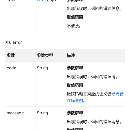
致
性
出现错误时，返回的错误信息。
组
取值范围
列
不涉及。
表
-
ListSnapshotGroup
表6
Error
查
参数
参数类型
描述
询
快
code
String
参数解释
照
出现错误时，返回的错误码。
一
致
取值范围
性
错误码和其对应的含义请
参考错
组
误码说明
。
个
数
message
String
参数解释
-
出现错误时，返回的错误消息。
GetSnapshotsGroupCount