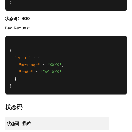
}
安
全
状态码：400
保
护
Bad Request
组
可
{
用
"error"
:
{
区
查
"message"
:
"XXXX"
,
询
"code"
:
"EVS.XXX"
}
历
}
史
API
状态码
权
限
状态码
描述
和
授