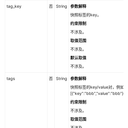
tag_key
照
否
String
参数解释
个
快照标签的key。
数
约束限制
-
GetSnapshotsCountV5
不涉及。
取值范围
删
不涉及。
除
快
默认取值
照
不涉及。
-
DeleteSnapshotV5
tags
否
String
参数解释
快照标签的key/value对，例如
查
[{"key":"bbb","value":"bbb"}]
询
快
约束限制
照
不涉及。
链
取值范围
列
表
不涉及。