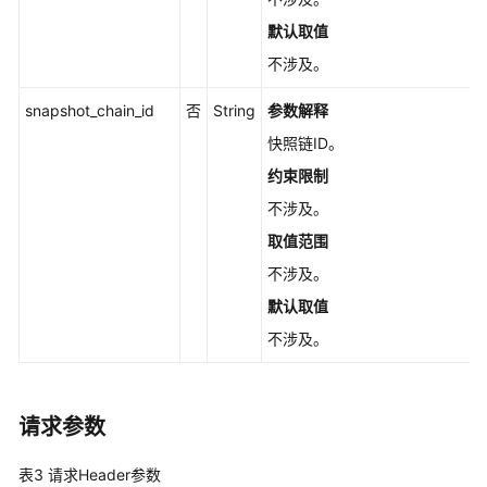
-
默认取值
ListSnapshotChains
不涉及。
查
snapshot_chain_id
否
String
参数解释
询
快
快照链ID。
照
约束限制
链
不涉及。
个
数
取值范围
-
不涉及。
GetSnapshotChainsCount
默认取值
快
不涉及。
照
回
滚
请求参数
-
RollbackSnapshotV5
表3
请求Header参数