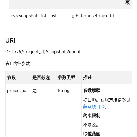
项
实
践
evs:snapshots:list
List
-
g:EnterpriseProjectId
-
-
API
参
考
URI
使
GET /v5/{project_id}/snapshots/count
用
表1
路径参数
前
必
参数
是否必选
参数类型
描述
读
project_id
是
String
参数解释
API
概
项目ID。获取方法请参见
览
获取项目ID
。
约束限制
如
不涉及。
何
调
取值范围