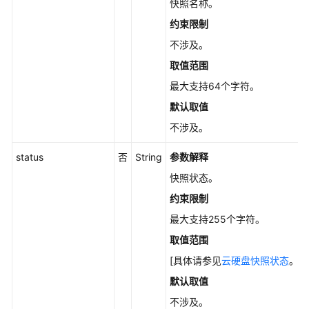
快照名称。
理
约束限制
Job
不涉及。
任
取值范围
务
管
最大支持64个字符。
理
默认取值
不涉及。
默
认
status
否
String
参数解释
加
密
快照状态。
约束限制
标
最大支持255个字符。
准
快
取值范围
照
[具体请参见
云硬盘快照状态
。]
管
默认取值
理
不涉及。