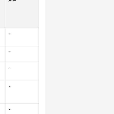
-
-
-
-
-