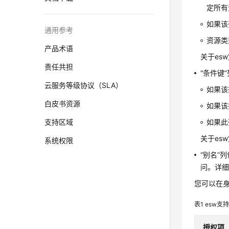
定所有
如果该
通用参考
资源类
产品术语
关于es
责任共担
“条件键
云服务等级协议（SLA）
如果该
白皮书资源
如果该
支持区域
如果此
关于es
系统权限
“别名”
问。详
您可以在身
表1
esw支
授权项