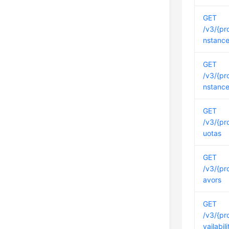
GET
/v3/{pro
nstanc
GET
/v3/{pro
nstance
GET
/v3/{pr
uotas
GET
/v3/{pro
avors
GET
/v3/{pr
vailabil