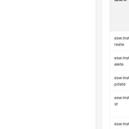
esw:ins
reate
esw:ins
elete
esw:ins
pdate
esw:inst
st
esw:ins