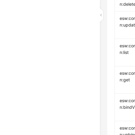
n:delet
esw:con
n:upda
esw:con
n:list
esw:con
n:get
esw:con
n:bindV
esw:con
n:unbin