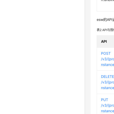
esw的A
表2
API与
API
POST
/v3/{pro
nstanc
DELET
/v3/{pro
nstance
PUT
/v3/{pro
nstance