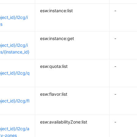
esw:instance:list
-
ject_id}/l2cg/i
es
esw:instance:get
-
ject_id}/l2cg/i
s/{instance_id}
esw:quota:list
-
oject_id}/l2cg/q
esw:flavor:list
-
ject_id}/l2cg/fl
esw:availabilityZone:list
-
oject_id}/l2cg/a
ity-zones