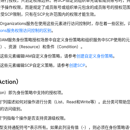
接进行授权，只划定权限边界。将SCP绑定到组织单元或者成员账号时，
授予操作权限，而是规定了成员账号或组织单元包含的成员账号的授权范围
受SCP限制，只有在SCP允许范围内的权限才能生效。
与Organizations服务在使用这些元素进行访问控制时，存在着一些区别
zations服务权限访问控制的区别
。
IAM服务身份策略授权场景中自定义身份策略和组织服务中SCP使用的
on）、资源（Resource）和条件（Condition）。
这些元素编辑IAM自定义身份策略，请参考
创建自定义身份策略
。
这些元素编辑SCP自定义策略，请参考
创建SCP
。
ction）
tion）即为身份策略中支持的授权项。
别”列描述如何对操作进行分类（List、Read和Write等）。此分类可帮
应的访问级别。
型”列指每个操作是否支持资源级权限。
型支持通配符号*表示所有。如果此列没有值（-），则必须在身份策略语句的