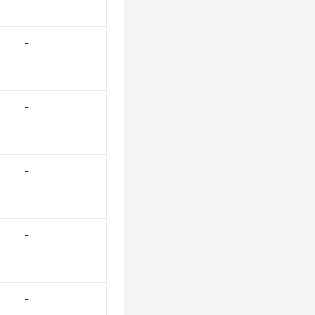
-
-
-
-
-