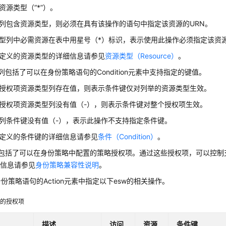
资源类型（“*”）。
列包含资源类型，则必须在具有该操作的语句中指定该资源的URN。
型列中必需资源在表中用星号（*）标识，表示使用此操作必须指定该资
w定义的资源类型的详细信息请参见
资源类型（Resource）
。
”列包括了可以在身份策略语句的Condition元素中支持指定的键值。
授权项资源类型列存在值，则表示条件键仅对列举的资源类型生效。
授权项资源类型列没有值（-），则表示条件键对整个授权项生效。
列条件键没有值（-），表示此操作不支持指定条件键。
w定义的条件键的详细信息请参见
条件（Condition）
。
列包括了可以在身份策略中配置的策略授权项。通过这些授权项，可以控制支
细信息请参见
身份策略兼容性说明
。
份策略语句的Action元素中指定以下esw的相关操作。
持的授权项
描述
访问
资源
条件键