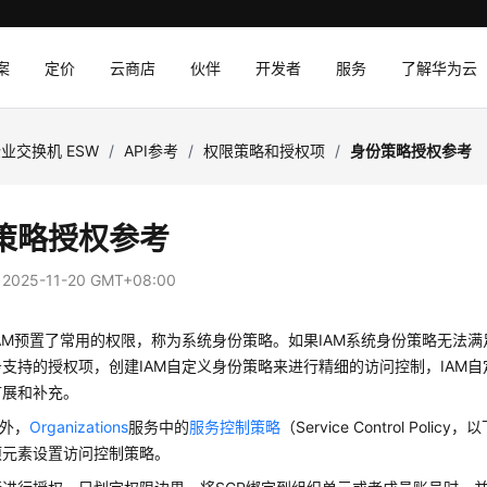
案
定价
云商店
伙伴
开发者
服务
了解华为云
业交换机 ESW
/
API参考
/
权限策略和授权项
/
身份策略授权参考
策略授权参考
：
2025-11-20 GMT+08:00
AM预置了常用的权限，称为系统身份策略。如果IAM系统身份策略无法
支持的授权项，创建IAM自定义身份策略来进行精细的访问控制，IAM
扩展和补充。
务外，
Organizations
服务中的
服务控制策略
（Service Control Pol
项元素设置访问控制策略。