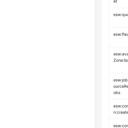
et
esw:quo
esw:flav
esw:avai
Zone:lis
esw:job
ourceR
obs
esw:con
n:creat
esw:con