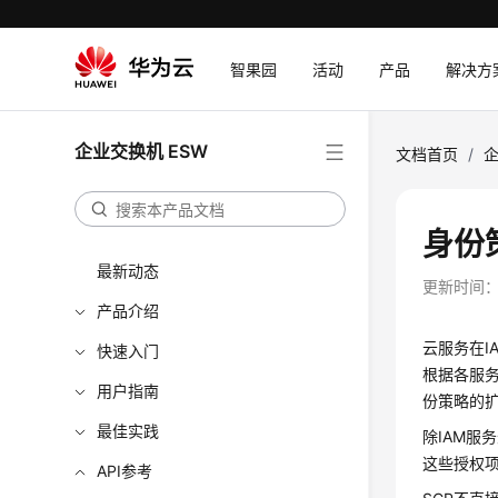
智果园
活动
产品
解决方
企业交换机 ESW
文档首页
/
企
身份
最新动态
更新时间
产品介绍
云服务在I
快速入门
根据各服务
用户指南
份策略的
最佳实践
除IAM服
这些授权
API参考