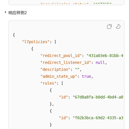
议
"provisioning_status"
:
"ACTIVE"
,
（SLA）
"id"
:
"5ae0e1e7-5f0f-47a1-b39f-5d4c428
响应样例2
"name"
:
""
白
}
,
皮
{
{
书
"redirect_pool_id"
:
"59eebd7b-c68f-4f8
"l7policies"
:
[
资
"redirect_listener_id"
:
null
,
{
源
"description"
:
""
,
"redirect_pool_id"
:
"431a03eb-81bb-408
"admin_state_up"
:
true
,
支
"redirect_listener_id"
:
null
,
"rules"
:
[
持
"description"
:
""
,
{
区
"admin_state_up"
:
true
,
"id"
:
"f4499f48-de3d-4efe-926d
域
"rules"
:
[
}
{
]
,
系
"id"
:
"67d8a8fa-b0dd-4bd4-a85b
统
"tenant_id"
:
"a31d2bdcf7604c0faaddb058
}
,
权
"project_id"
:
"a31d2bdcf7604c0faaddb05
{
限
"listener_id"
:
"e1310063-00de-4867-ab5
"id"
:
"f02b3bca-69d2-4335-a3fa
"redirect_url"
:
null
,
}
"action"
:
"REDIRECT_TO_POOL"
,