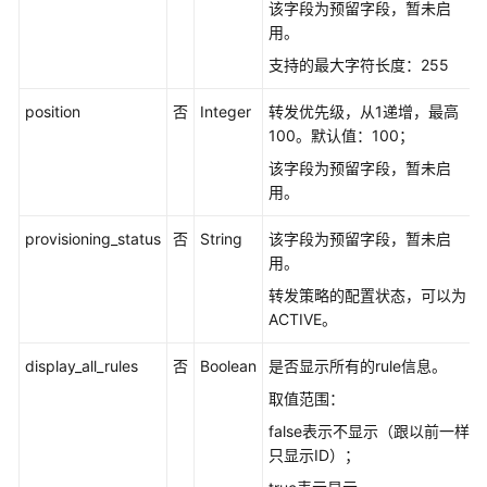
该字段为预留字段，暂未启
弃）
用。
负
支持的最大字符长度：255
载
均
position
否
Integer
转发优先级，从1递增，最高
衡
100。默认值：100；
器
该字段为预留字段，暂未启
用。
监
听
provisioning_status
否
String
该字段为预留字段，暂未启
器
用。
转发策略的配置状态，可以为
后
ACTIVE。
端
云
display_all_rules
否
Boolean
是否显示所有的rule信息。
服
取值范围：
务
器
false表示不显示（跟以前一样
组
只显示ID）；