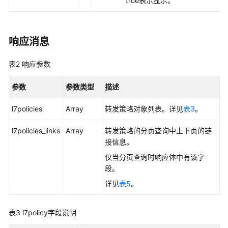
true表示显示。
后
端
云
服
响应消息
务
器
表2
响应参数
健
参数
参数类型
描述
康
检
l7policies
Array
转发策略对象列表。详见
表3
。
查
l7policies_links
Array
转发策略的分页查询中上下页的链
转
接信息。
发
仅当分页查询时响应体中有该字
策
段。
略
详见
表5
。
创
建
表3
l7policy字段说明
转