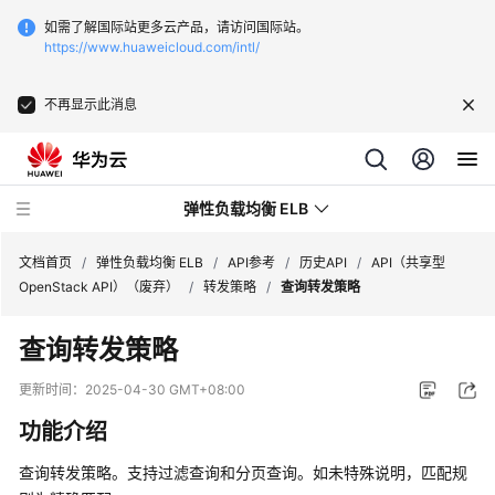
如需了解国际站更多云产品，请访问国际站。
https://www.huaweicloud.com/intl/
不再显示此消息
弹性负载均衡 ELB
文档首页
/
弹性负载均衡 ELB
/
API参考
/
历史API
/
API（共享型
OpenStack API）（废弃）
/
转发策略
/
查询转发策略
最
查询转发策略
新
动
更新时间：
2025-04-30 GMT+08:00
态
功能介绍
产
查询转发策略。支持过滤查询和分页查询。如未特殊说明，匹配规
品