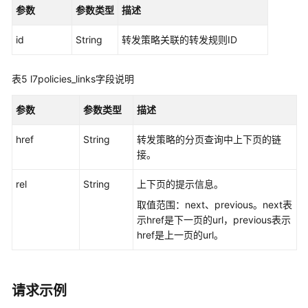
版
参数
参数类型
描述
本
（废
id
String
转发策略关联的转发规则ID
弃）
快
表5
l7policies_links字段说明
速
入
参数
参数类型
描述
门
href
String
转发策略的分页查询中上下页的链
接。
附
录
rel
String
上下页的提示信息。
SDK
取值范围：next、previous。next表
参
示href是下一页的url，previous表示
考
href是上一页的url。
场
景
请求示例
代