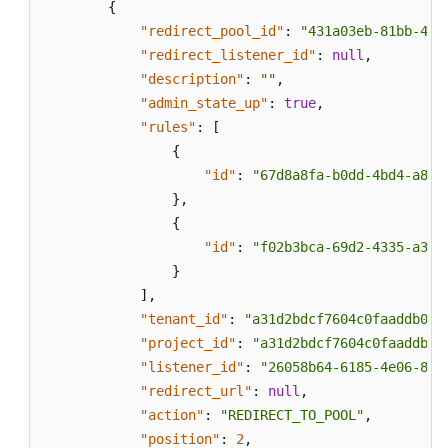
{
用
"redirect_pool_id"
:
"431a03eb-81bb-408
参
"redirect_listener_id"
:
null
,
考
"description"
:
""
,
"admin_state_up"
:
true
,
产
"rules"
:
[
品
术
{
语
"id"
:
"67d8a8fa-b0dd-4bd4-a85b
}
,
责
{
任
"id"
:
"f02b3bca-69d2-4335-a3fa
共
}
担
]
,
"tenant_id"
:
"a31d2bdcf7604c0faaddb058
云
"project_id"
:
"a31d2bdcf7604c0faaddb05
服
"listener_id"
:
"26058b64-6185-4e06-874
务
"redirect_url"
:
null
,
等
"action"
:
"REDIRECT_TO_POOL"
,
级
"position"
:
2
,
协