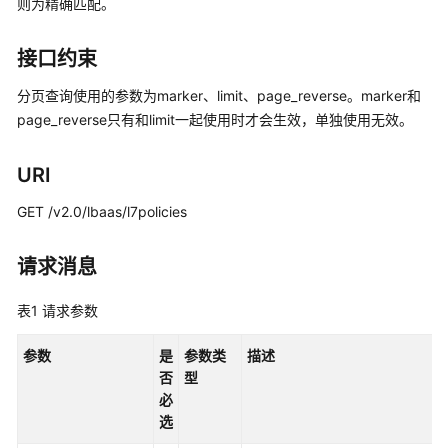
则为精确匹配。
介
绍
接口约束
计
分页查询使用的参数为marker、limit、page_reverse。marker和
费
page_reverse只有和limit一起使用时才会生效，单独使用无效。
说
明
URI
快
速
GET /v2.0/lbaas/l7policies
入
门
请求消息
用
表1
请求参数
户
指
参数
是
参数类
描述
南
否
型
必
最
选
佳