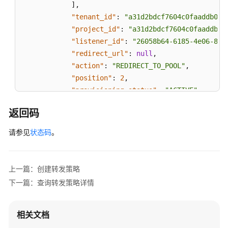
]
,
"position"
:
1
,
"tenant_id"
:
"a31d2bdcf7604c0faaddb058
"provisioning_status"
:
"ACTIVE"
,
"project_id"
:
"a31d2bdcf7604c0faaddb05
"id"
:
"6cfd9d89-1d7e-4d84-ae1f-a8c5ff1
"listener_id"
:
"26058b64-6185-4e06-874
"name"
:
""
"redirect_url"
:
null
,
}
"action"
:
"REDIRECT_TO_POOL"
,
]
,
"position"
:
2
,
"l7policies_links"
:
[
"provisioning_status"
:
"ACTIVE"
,
{
"id"
:
"5ae0e1e7-5f0f-47a1-b39f-5d4c428
"href"
:
"https://{Endpoint}/v2.0/lbaas/l7p
返回码
"name"
:
""
"rel"
:
"previous"
}
,
请参见
状态码
。
}
{
]
"redirect_pool_id"
:
"59eebd7b-c68f-4f8
}
"redirect_listener_id"
:
null
,
上一篇：创建转发策略
"description"
:
""
,
下一篇：查询转发策略详情
"admin_state_up"
:
true
,
"rules"
:
[
{
相关文档
"id"
:
"f4499f48-de3d-4efe-926d