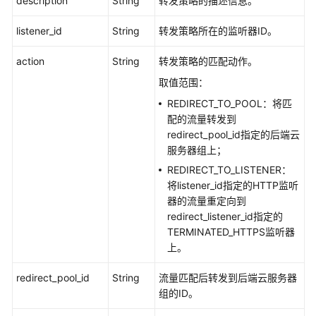
description
String
转发策略的描述信息。
更
新
listener_id
String
转发策略所在的监听器ID。
转
发
action
String
转发策略的匹配动作。
策
略
取值范围：
REDIRECT_TO_POOL：将匹
删
配的流量转发到
除
redirect_pool_id指定的后端云
转
服务器组上；
发
REDIRECT_TO_LISTENER：
策
将listener_id指定的HTTP监听
略
器的流量重定向到
redirect_listener_id指定的
转
TERMINATED_HTTPS监听器
发
上。
规
则
redirect_pool_id
String
流量匹配后转发到后端云服务器
组的ID。
白