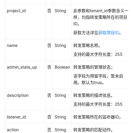
选
择
project_id
否
String
此参数和tenant_id参数含义一
建
样，均指转发策略所在的项目
议
ID。
获取方法详见
获取项目ID
。
如
何
name
否
String
转发策略名称。
调
支持的最大字符长度：255
用
API
admin_state_up
否
Boolean
转发策略的管理状态；
API（V3）
该字段为预留字段，暂未启
用。默认为true。
API（V2）
description
否
String
转发策略的描述信息。
API（OpenStack
支持的最大字符长度：255
API）
listener_id
否
String
转发策略所在的监听器ID。
应
action
否
String
转发策略的匹配动作。
用