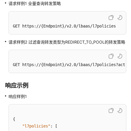
码
请求样例1 全量查询转发策略
示
例
GET https://{Endpoint}/v2.0/lbaas/l7policies
常
见
问
请求样例2 过滤查询转发类型为REDIRECT_TO_POOL的转发策略
题
视
GET https://{Endpoint}/v2.0/lbaas/l7policies?actio
频
帮
助
响应示例
文
响应样例1
档
下
载
{
"l7policies"
:
[
通