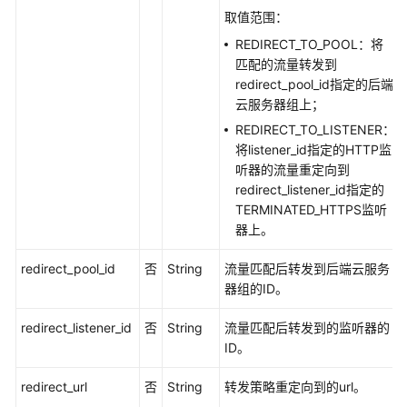
示
取值范围：
例
REDIRECT_TO_POOL：将
匹配的流量转发到
权
redirect_pool_id指定的后端
限
云服务器组上；
和
REDIRECT_TO_LISTENER：
授
将listener_id指定的HTTP监
权
听器的流量重定向到
项
redirect_listener_id指定的
TERMINATED_HTTPS监听
历
器上。
史
API
redirect_pool_id
否
String
流量匹配后转发到后端云服务
器组的ID。
API（共
享
redirect_listener_id
否
String
流量匹配后转发到的监听器的
型
ID。
OpenStack
API）
redirect_url
否
String
转发策略重定向到的url。
（废