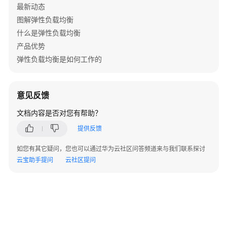
最新动态
}
图解弹性负载均衡
]
,
什么是弹性负载均衡
"tenant_id"
:
"a31d2bdcf7604c0faaddb058
"project_id"
:
"a31d2bdcf7604c0faaddb05
产品优势
"listener_id"
:
"e1310063-00de-4867-ab5
弹性负载均衡是如何工作的
"redirect_url"
:
null
,
"action"
:
"REDIRECT_TO_POOL"
,
"position"
:
1
,
意见反馈
"provisioning_status"
:
"ACTIVE"
,
文档内容是否对您有帮助？
"id"
:
"6cfd9d89-1d7e-4d84-ae1f-a8c5ff1
提供反馈
"name"
:
""
}
如您有其它疑问，您也可以通过华为云社区问答频道来与我们联系探讨
]
,
云宝助手提问
云社区提问
"l7policies_links"
:
[
{
"href"
:
"https://{Endpoint}/v2.0/lbaas/l7p
"rel"
:
"previous"
}