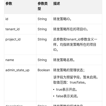
发
参数
参数类
描述
策
型
略
id
String
转发策略ID。
查
询
tenant_id
String
转发策略所在的项目ID。
转
发
project_id
String
此参数和tenant_id参数含义一
策
样，均指转发策略所在的项目
略
ID。
name
String
转发策略名称。
查
询
admin_state_up
Boolean
转发策略的管理状态；
转
发
该字段为预留字段，暂未启用。
策
取值范围：true/false。
略
true表示开启。
详
false表示关闭。
情