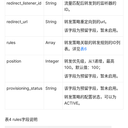
名
redirect_listener_id
String
流量匹配后转发到的监听器的
单
ID。
SSL
redirect_url
String
转发策略重定向到的url。
证
该字段为预留字段，暂未启用。
书
管
rules
Array
转发策略关联的转发规则的ID列
理
表。详见
表6
异
position
Integer
转发优先级，从1递增，最高
步
100。默认值：100；
任
该字段为预留字段，暂未启用。
务
查
provisioning_status
String
该字段为预留字段，暂未启用。
询
（废
转发策略的配置状态，可以为
弃）
ACTIVE。
查
表4
rules字段说明
询