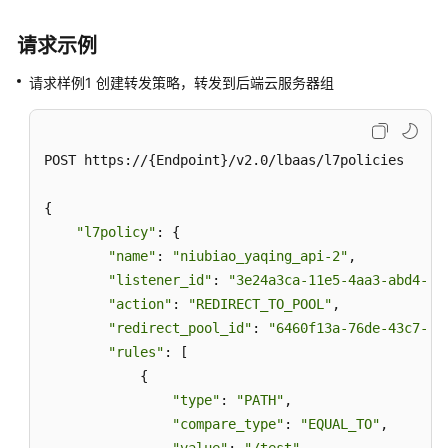
请求示例
请求样例1 创建转发策略，转发到后端云服务器组
POST https://{Endpoint}/v2.0/lbaas/l7policies 

{

"l7policy"
: {

"name"
: 
"niubiao_yaqing_api-2"
, 

"listener_id"
: 
"3e24a3ca-11e5-4aa3-abd4-61
"action"
: 
"REDIRECT_TO_POOL"
, 

"redirect_pool_id"
: 
"6460f13a-76de-43c7-b7
"rules"
: [

            {

"type"
: 
"PATH"
, 

"compare_type"
: 
"EQUAL_TO"
, 
