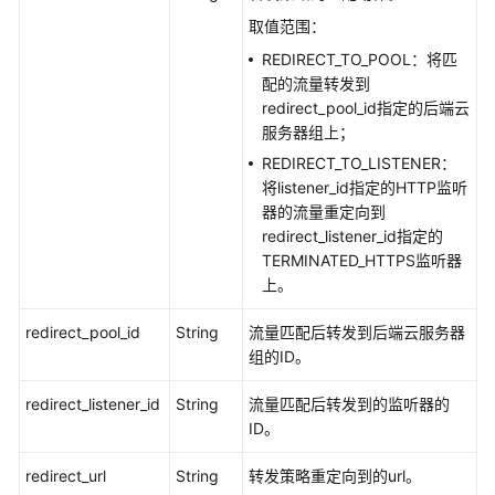
议
取值范围：
（SLA）
REDIRECT_TO_POOL：将匹
配的流量转发到
白
redirect_pool_id指定的后端云
皮
服务器组上；
书
REDIRECT_TO_LISTENER：
资
将listener_id指定的HTTP监听
源
器的流量重定向到
redirect_listener_id指定的
支
TERMINATED_HTTPS监听器
持
上。
区
域
redirect_pool_id
String
流量匹配后转发到后端云服务器
组的ID。
系
统
redirect_listener_id
String
流量匹配后转发到的监听器的
权
ID。
限
redirect_url
String
转发策略重定向到的url。