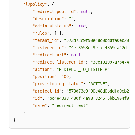
"l7policy"
:
{
"redirect_pool_id"
:
null
,
"description"
:
""
,
"admin_state_up"
:
true
,
"rules"
:
[
]
,
"tenant_id"
:
"573d73c9f90e48d0bddfa0eb202b
"listener_id"
:
"4ef8553e-9ef7-4859-a42d-91
"redirect_url"
:
null
,
"redirect_listener_id"
:
"3ee10199-a7b4-478
"action"
:
"REDIRECT_TO_LISTENER"
,
"position"
:
100
,
"provisioning_status"
:
"ACTIVE"
,
"project_id"
:
"573d73c9f90e48d0bddfa0eb202
"id"
:
"bc4e4338-480f-4a98-8245-5bb1964f0e1
"name"
:
"redirect-test"
}
}