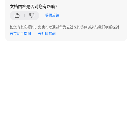
文档内容是否对您有帮助？
提供反馈
如您有其它疑问，您也可以通过华为云社区问答频道来与我们联系探讨
云宝助手提问
云社区提问
©2026 Huaweicloud.com 版权所有
黔ICP备20004760号-14
苏B2-20130048号
A2.B1.B2-20070312
增值电信业务经营许可证：B1.B2-20200593 | 代理域名注册服务机构：新网、西数