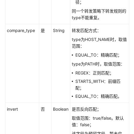
名
径；
单
同一个转发策略下转发规则的
type不能重复。
SSL
证
compare_type
是
String
转发匹配方式：
书
type为HOST_NAME时，取值
管
范围：
理
EQUAL_TO：精确匹配；
异
type为PATH时，取值范围：
步
REGEX：正则匹配；
任
务
STARTS_WITH：前缀匹
查
配；
询
EQUAL_TO：精确匹配。
（废
弃）
invert
否
Boolean
是否反向匹配；
取值范围：true/false。默认
查
值：false；
询
该字段为预留字段，暂未启