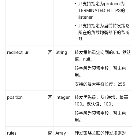
发
只支持指定为protocol为
策
TERMINATED_HTTPS的
略
listener。
只支持指定为当前转发策略
查
所在的负载均衡器下的监听
询
器。
转
发
redirect_url
否
String
转发策略重定向到的url。默认
策
值：null；
略
该字段为预留字段，暂未启
用。
查
支持的最大字符长度：255
询
转
position
否
Integer
转发优先级，从1递增，最高
发
100。默认值：100；
策
略
该字段为预留字段，暂未启
详
用。
情
rules
否
Array
转发策略关联的转发规则对