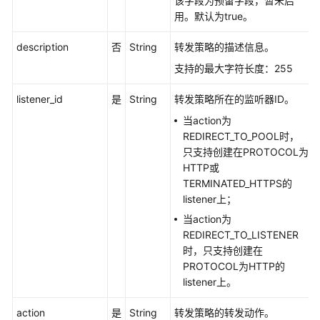
该字段为预留字段，暂未启
示
用。默认为true。
例
description
否
String
转发策略的描述信息。
权
支持的最大字符长度：255
限
和
listener_id
是
String
转发策略所在的监听器ID。
授
权
当action为
项
REDIRECT_TO_POOL时，
只支持创建在PROTOCOL为
HTTP或
历
TERMINATED_HTTPS的
史
listener上；
API
当action为
API（共
REDIRECT_TO_LISTENER
享
时，只支持创建在
型
PROTOCOL为HTTP的
OpenStack
listener上。
API）
（废
action
是
String
转发策略的转发动作。