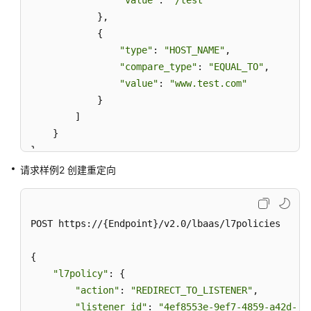
"value"
: 
"/test"
            }, 

            {

"type"
: 
"HOST_NAME"
, 

"compare_type"
: 
"EQUAL_TO"
, 

"value"
: 
"www.test.com"
            }

        ]

    }

}
请求样例2 创建重定向
POST https://{Endpoint}/v2.0/lbaas/l7policies

{

"l7policy"
: {

"action"
: 
"REDIRECT_TO_LISTENER"
, 

"listener_id"
: 
"4ef8553e-9ef7-4859-a42d-91