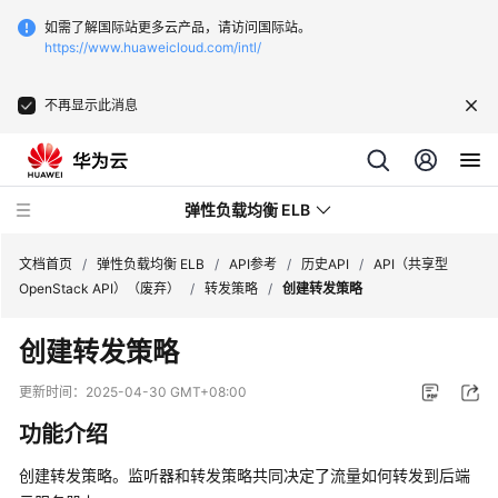
如需了解国际站更多云产品，请访问国际站。
https://www.huaweicloud.com/intl/
不再显示此消息
弹性负载均衡 ELB
文档首页
/
弹性负载均衡 ELB
/
API参考
/
历史API
/
API（共享型
OpenStack API）（废弃）
/
转发策略
/
创建转发策略
最
创建转发策略
新
动
更新时间：
2025-04-30 GMT+08:00
态
功能介绍
产
创建转发策略。监听器和转发策略共同决定了流量如何转发到后端
品