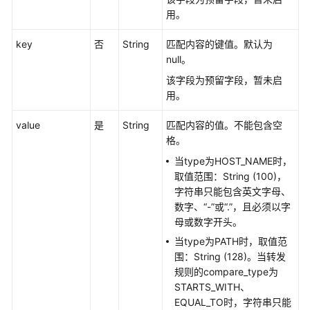
版
用。
本
（废
key
否
String
匹配内容的键值。默认为
弃）
null。
快
该字段为预留字段，暂未启
速
用。
入
门
value
是
String
匹配内容的值。不能包含空
格。
附
当type为HOST_NAME时，
录
取值范围：String (100)，
字符串只能包含英文字母、
SDK
数字、“-”或“.”，且必须以字
参
母或数字开头。
考
当type为PATH时，取值范
围：String (128)。当转发
场
规则的compare_type为
景
STARTS_WITH、
代
EQUAL_TO时，字符串只能