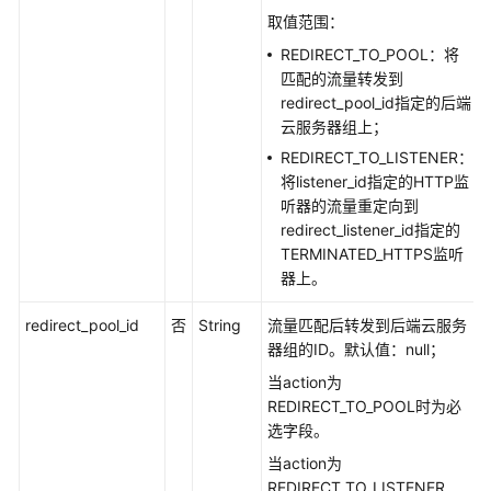
弃）
取值范围：
REDIRECT_TO_POOL：将
负
匹配的流量转发到
载
redirect_pool_id指定的后端
均
云服务器组上；
衡
器
REDIRECT_TO_LISTENER：
将listener_id指定的HTTP监
听器的流量重定向到
监
redirect_listener_id指定的
听
TERMINATED_HTTPS监听
器
器上。
后
redirect_pool_id
否
String
流量匹配后转发到后端云服务
端
器组的ID。默认值：null；
云
服
当action为
务
REDIRECT_TO_POOL时为必
器
选字段。
组
当action为
REDIRECT_TO_LISTENER