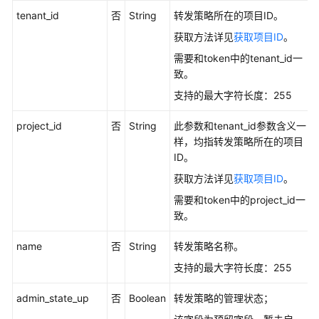
选
tenant_id
否
String
转发策略所在的项目ID。
择
获取方法详见
获取项目ID
。
建
议
需要和token中的tenant_id一
致。
如
支持的最大字符长度：255
何
调
project_id
否
String
此参数和tenant_id参数含义一
用
样，均指转发策略所在的项目
API
ID。
获取方法详见
获取项目ID
。
API（V3）
需要和token中的project_id一
API（V2）
致。
name
否
String
转发策略名称。
API（OpenStack
API）
支持的最大字符长度：255
应
admin_state_up
否
Boolean
转发策略的管理状态；
用