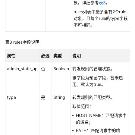
更
象。详细参考
表3
。
新
rules列表中最多含有2个rule
转
对象，且每个rule的type字段
发
不可相同。
策
略
表3
rules字段说明
删
除
属性
必选
类型
说明
转
admin_state_up
发
否
Boolean
转发规则的管理状态。
策
该字段为预留字段，暂未启
略
用。默认为true。
转
type
是
String
转发规则的匹配类型。
发
取值范围：
规
HOST_NAME：匹配请求中
则
的域名；
白
PATH：匹配请求中的路