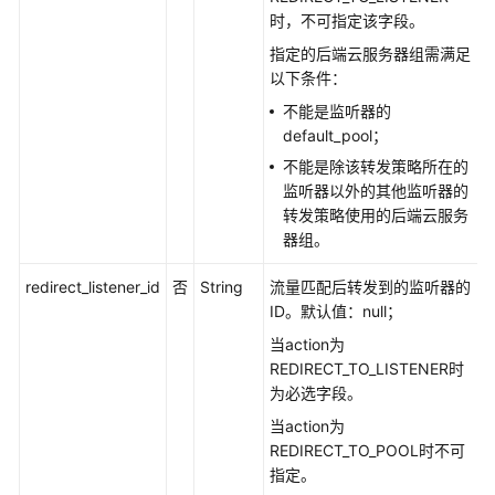
后
时，不可指定该字段。
端
指定的后端云服务器组需满足
云
以下条件：
服
务
不能是监听器的
器
default_pool；
不能是除该转发策略所在的
健
监听器以外的其他监听器的
康
转发策略使用的后端云服务
检
器组。
查
redirect_listener_id
否
String
流量匹配后转发到的监听器的
转
ID。默认值：null；
发
当action为
策
REDIRECT_TO_LISTENER时
略
为必选字段。
当action为
创
REDIRECT_TO_POOL时不可
建
指定。
转