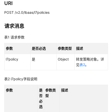
实
URI
践
POST /v2.0/lbaas/l7policies
API
参
请求消息
考
表1
请求参数
使
用
参数
是否必选
参数类型
描述
前
必
l7policy
是
Object
转发策略对象。详
读
见
表2
。
API
表2
l7policy字段说明
概
览
参数
是
参数类
描述
否
型
API
必
版
选
本