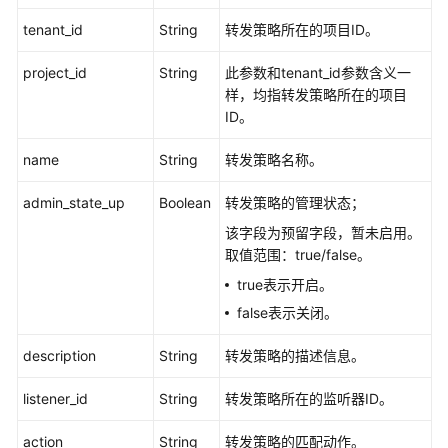
用
tenant_id
String
转发策略所在的项目ID。
参
考
project_id
String
此参数和tenant_id参数含义一
样，均指转发策略所在的项目
产
ID。
品
术
name
String
转发策略名称。
语
admin_state_up
Boolean
转发策略的管理状态；
责
该字段为预留字段，暂未启用。
任
取值范围：true/false。
共
true表示开启。
担
false表示关闭。
云
服
description
String
转发策略的描述信息。
务
等
listener_id
String
转发策略所在的监听器ID。
级
action
协
String
转发策略的匹配动作。