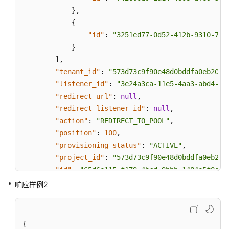
}
,
{
"id"
:
"3251ed77-0d52-412b-9310-733
}
]
,
"tenant_id"
:
"573d73c9f90e48d0bddfa0eb202b
"listener_id"
:
"3e24a3ca-11e5-4aa3-abd4-61
"redirect_url"
:
null
,
"redirect_listener_id"
:
null
,
"action"
:
"REDIRECT_TO_POOL"
,
"position"
:
100
,
"provisioning_status"
:
"ACTIVE"
,
"project_id"
:
"573d73c9f90e48d0bddfa0eb202
"id"
:
"65d6e115-f179-4bcd-9bbb-1484e5f8ee8
"name"
:
"niubiao_yaqing-_api-2"
响应样例2
}
}
{