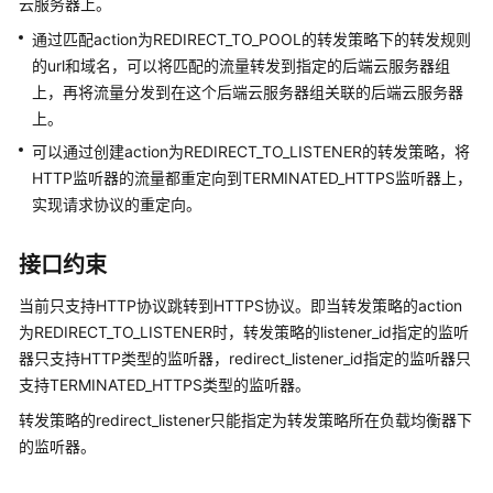
云服务器上。
介
绍
通过匹配action为REDIRECT_TO_POOL的转发策略下的转发规则
的url和域名，可以将匹配的流量转发到指定的后端云服务器组
计
上，再将流量分发到在这个后端云服务器组关联的后端云服务器
费
上。
说
可以通过创建action为REDIRECT_TO_LISTENER的转发策略，将
明
HTTP监听器的流量都重定向到TERMINATED_HTTPS监听器上，
实现请求协议的重定向。
快
速
入
接口约束
门
当前只支持HTTP协议跳转到HTTPS协议。即当转发策略的action
用
为REDIRECT_TO_LISTENER时，转发策略的listener_id指定的监听
户
器只支持HTTP类型的监听器，redirect_listener_id指定的监听器只
指
支持TERMINATED_HTTPS类型的监听器。
南
转发策略的redirect_listener只能指定为转发策略所在负载均衡器下
的监听器。
最
佳