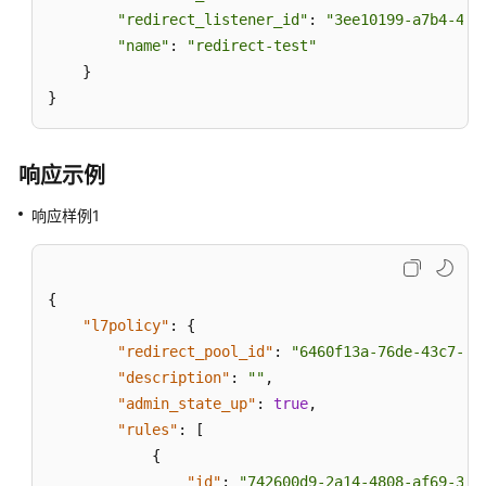
"redirect_listener_id"
: 
"3ee10199-a7b4-478
"name"
: 
"redirect-test"
    }

}
响应示例
响应样例1
{
"l7policy"
:
{
"redirect_pool_id"
:
"6460f13a-76de-43c7-b7
"description"
:
""
,
"admin_state_up"
:
true
,
"rules"
:
[
{
"id"
:
"742600d9-2a14-4808-af69-336