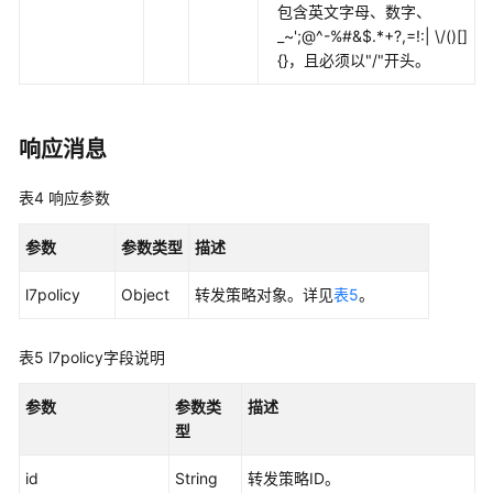
码
包含英文字母、数字、
示
_~';@^-%#&$.*+?,=!:| \/()[]
例
{}，且必须以"/"开头。
常
见
响应消息
问
题
表4
响应参数
视
参数
频
参数类型
描述
帮
l7policy
Object
转发策略对象。详见
表5
。
助
文
表5
l7policy字段说明
档
下
参数
参数类
描述
载
型
id
String
转发策略ID。
通