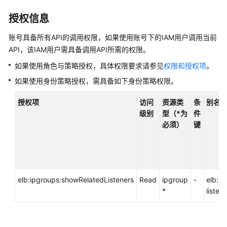
说
明
授权信息
快
账号具备所有API的调用权限，如果使用账号下的IAM用户调用当前
速
API，该IAM用户需具备调用API所需的权限。
入
如果使用角色与策略授权，具体权限要求请参见
权限和授权项
。
门
如果使用身份策略授权，需具备如下身份策略权限。
用
授权项
访问
资源类
条
别名
户
级别
型（*为
件
指
必须）
键
南
最
佳
实
elb:ipgroups:showRelatedListeners
Read
ipgroup
-
elb:ip
践
*
listen
API
参