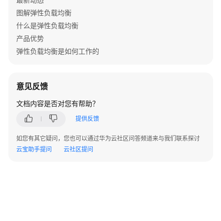
-
图解弹性负载均衡
BatchDeleteIpList
什么是弹性负载均衡
查
产品优势
询
弹性负载均衡是如何工作的
IP
地
址
意见反馈
组
关
文档内容是否对您有帮助？
联
提供反馈
的
监
如您有其它疑问，您也可以通过华为云社区问答频道来与我们联系探讨
听
云宝助手提问
云社区提问
器
列
表
-
ShowIpGroupRelatedListeners