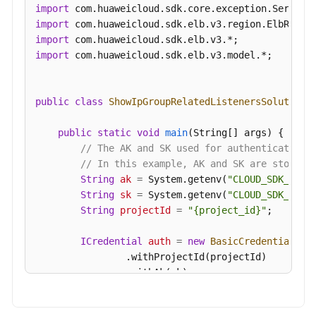
import
地
import
址
import
组
import
 com.huaweicloud.sdk.elb.v3.model.*;

-
UpdateIpGroup
public
class
ShowIpGroupRelatedListenersSolution
 {
删
除
public
static
void
main
(String[] args)
 {

IP
// The AK and SK used for authentication 
地
// In this example, AK and SK are stored 
址
String
ak
=
 System.getenv(
"CLOUD_SDK_AK"
);
组
String
sk
=
 System.getenv(
"CLOUD_SDK_SK"
);
-
String
projectId
=
"{project_id}"
;

DeleteIpGroup
ICredential
auth
=
new
BasicCredentials
()

更
                .withProjectId(projectId)

新
                .withAk(ak)

IP
                .withSk(sk);

地
址