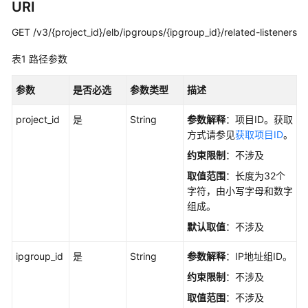
考
URI
GET /v3/{project_id}/elb/ipgroups/{ipgroup_id}/related-listeners
使
用
表1
路径参数
前
必
参数
是否必选
参数类型
描述
读
project_id
是
String
参数解释
：项目ID。获取
API
方式请参见
获取项目ID
。
概
览
约束限制
：不涉及
取值范围
：长度为32个
API
字符，由小写字母和数字
版
组成。
本
默认取值
：不涉及
选
择
ipgroup_id
是
String
参数解释
：IP地址组ID。
建
约束限制
：不涉及
议
取值范围
：不涉及