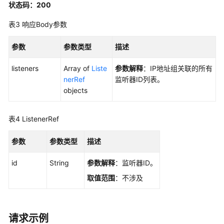
状态码：200
规
格
表3
响应Body参数
参数
预
参数类型
描述
占
listeners
Array of
Liste
参数解释
：IP地址组关联的所有
IP
nerRef
监听器ID列表。
objects
负
载
均
表4
ListenerRef
衡
器
参数
参数类型
描述
证
id
String
参数解释
：监听器ID。
书
取值范围
：不涉及
安
全
策
请求示例