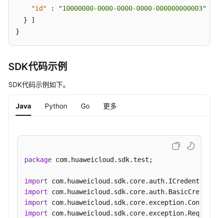
址
"id"
:
"10000000-0000-0000-0000-000000000003"
组
}
]
列
}
表
-
ListIpGroups
SDK代码示例
查
SDK代码示例如下。
询
IP
Java
Python
Go
更多
地
址
组
详
情
package
 com.huaweicloud.sdk.test;

-
ShowIpGroup
import
import
更
import
新
import
IP