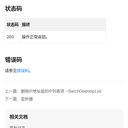
ElbClient
client
=
 ElbClient.newBuilder()

组
                .withCredential(auth)

状态码
的
                .withRegion(ElbRegion.valueOf(
"<Y
IP
                .build();

列
状态码
描述
ShowIpGroupRelatedListenersRequest
reques
表
        request.withIpgroupId(
"{ipgroup_id}"
);

项
200
操作正常返回。
try
 {

-
ShowIpGroupRelatedListenersResponse
r
UpdateIpList
            System.out.println(response.toString()
        } 
catch
 (ConnectionException e) {

错误码
删
            e.printStackTrace();

除
请参见
        } 
错误码
。
catch
 (RequestTimeoutException e) {

IP
            e.printStackTrace();

地
        } 
catch
 (ServiceResponseException e) {

址
            e.printStackTrace();

上一篇：删除IP地址组的IP列表项 - BatchDeleteIpList
组
            System.out.println(e.getHttpStatusCode
下一篇：监听器
的
            System.out.println(e.getRequestId());

IP
            System.out.println(e.getErrorCode());

列
            System.out.println(e.getErrorMsg());

相关文档
表
        }

项
    }

最新动态