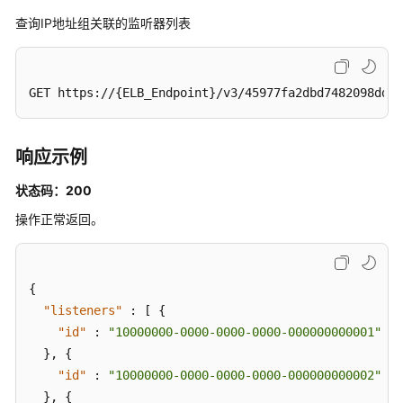
略
查询IP地址组关联的监听器列表
IP
地
址
GET https://{ELB_Endpoint}/v3/45977fa2dbd7482098dd68
组
创
响应示例
建
IP
状态码：200
地
操作正常返回。
址
组
-
CreateIpGroup
{
"listeners"
:
[
{
查
"id"
:
"10000000-0000-0000-0000-000000000001"
询
}
,
{
IP
"id"
:
"10000000-0000-0000-0000-000000000002"
地
}
,
{