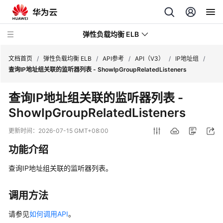
弹性负载均衡 ELB
文档首页
/
弹性负载均衡 ELB
/
API参考
/
API（V3）
/
IP地址组
/
查询IP地址组关联的监听器列表 - ShowIpGroupRelatedListeners
最
查询IP地址组关联的监听器列表 -
新
ShowIpGroupRelatedListeners
动
态
更新时间：
2026-07-15 GMT+08:00
产
功能介绍
品
介
查询IP地址组关联的监听器列表。
绍
调用方法
计
费
请参见
如何调用API
。