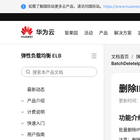
如需了解国际站更多云产品，请访问国际站。
https://www.huaweic
智果园
活动
产品
解决方案
弹性负载均衡 ELB
文档首页
/
弹
BatchDeleteIp
删除I
最新动态
产品介绍
更新时间
计费说明
功能介
快速入门
批量删除I
用户指南
注意：删除