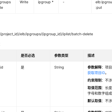
pgroups
Write
ipgroup *
-
elb:ipgro
te
:put
project_id}/elb/ipgroups/{ipgroup_id}/iplist/batch-delete
数
是否必选
参数类型
描述
_id
是
String
参数解释
：项目
获取项目ID
。
约束限制
：不
取值范围
：长度
字母和数字组
默认取值
：不