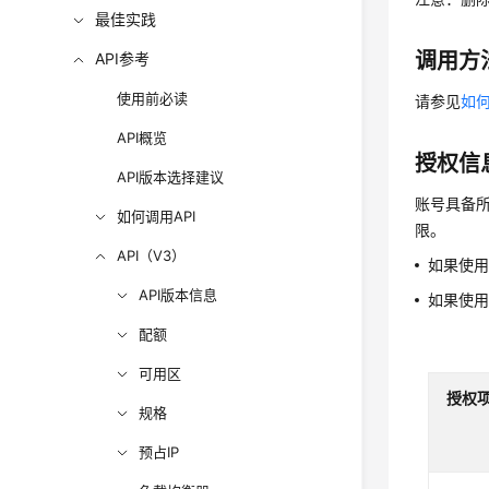
最佳实践
调用方
API参考
使用前必读
请参见
如何
API概览
授权信
API版本选择建议
账号具备所
如何调用API
限。
API（V3）
如果使
API版本信息
如果使
配额
可用区
授权
规格
预占IP