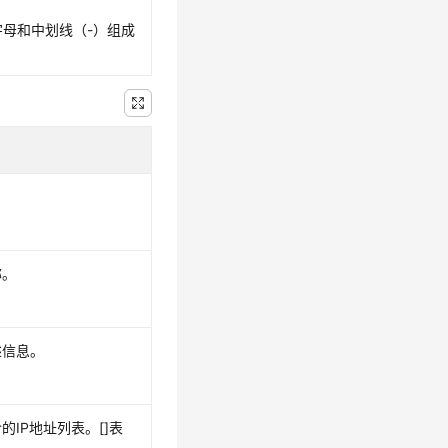
母和中划线（-）组成
。
称。
述信息。
的IP地址列表。[]表