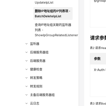
ipgroup
UpdateIpList
删除IP地址组的IP列表项 -
BatchDeleteIpList
查询IP地址组关联的监听器
列表 -
ShowIpGroupRelatedListeners
请求参
监听器
表2
请求Hea
后端服务器组
参数
后端服务器
健康检查
X-Auth
转发策略
转发规则
主备后端服务器组
云日志
表3
请求Bo