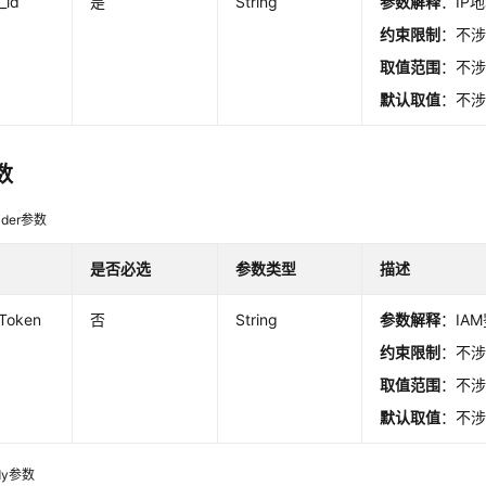
_id
是
String
参数解释
：IP
约束限制
：不
取值范围
：不
默认取值
：不
数
der参数
是否必选
参数类型
描述
-Token
否
String
参数解释
：IAM
约束限制
：不
取值范围
：不
默认取值
：不
dy参数