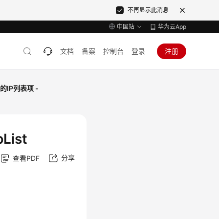
不再显示此消息
中国站
华为云App
文档
备案
控制台
登录
注册
的IP列表项 -
List
分享
查看PDF