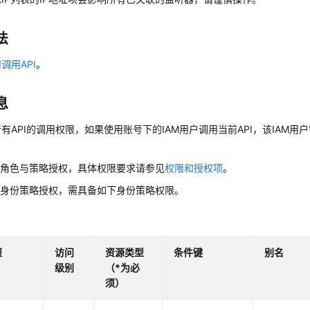
法
调用API
。
息
有API的调用权限，如果使用账号下的IAM用户调用当前API，该IAM用户
用角色与策略授权，具体权限要求请参见
权限和授权项
。
用身份策略授权，需具备如下身份策略权限。
项
访问
资源类型
条件键
别名
级别
（*为必
须）