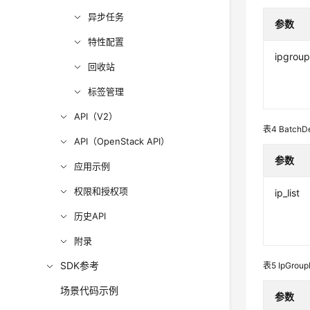
异步任务
参数
特性配置
ipgrou
回收站
标签管理
API（V2）
表4
BatchDe
API（OpenStack API）
参数
应用示例
权限和授权项
ip_list
历史API
附录
SDK参考
表5
IpGroup
场景代码示例
参数