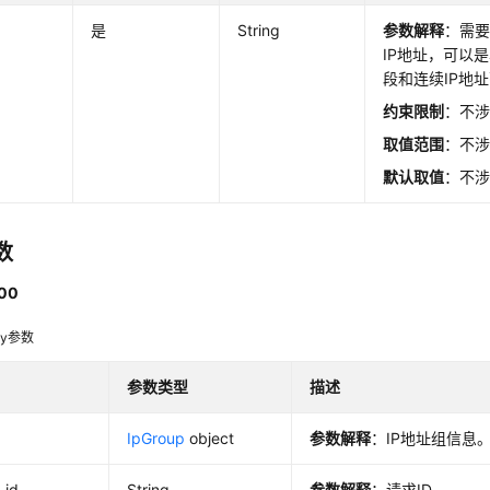
是
String
参数解释
：需要
IP地址，可以是
段和连续IP地
约束限制
：不
取值范围
：不
默认取值
：不
数
00
dy参数
参数类型
描述
p
IpGroup
object
参数解释
：IP地址组信息
_id
String
参数解释
：请求ID。