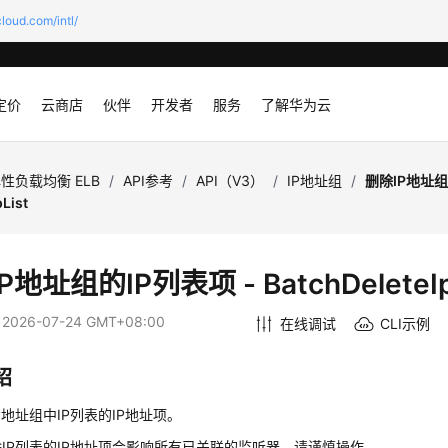
loud.com/intl/
定价
云商店
伙伴
开发者
服务
了解华为云
性负载均衡 ELB
/
API参考
/
API（V3）
/
IP地址组
/
删除IP地址组
List
P地址组的IP列表项 - BatchDeleteIp
：
2026-07-24 GMT+08:00
在线调试
CLI示例
绍
P地址组中IP列表的IP地址项。
IP列表的IP地址项会影响所有已关联的监听器，请谨慎操作。