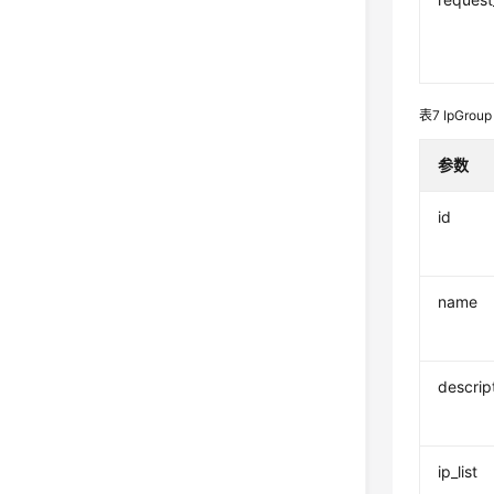
表7
IpGroup
参数
id
name
descrip
ip_list