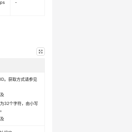
ups
-
ID。获取方式请参见
涉及
为32个字符，由小写
成。
涉及