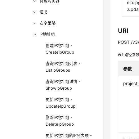
负载均衡器
elb:i
:upda
证书
安全策略
URI
IP地址组
POST /v3/{
创建IP地址组 -
CreateIpGroup
表1
路径参
查询IP地址组列表 -
参数
ListIpGroups
查询IP地址组详情 -
project
ShowIpGroup
更新IP地址组 -
UpdateIpGroup
删除IP地址组 -
DeleteIpGroup
更新IP地址组的IP列表项 -