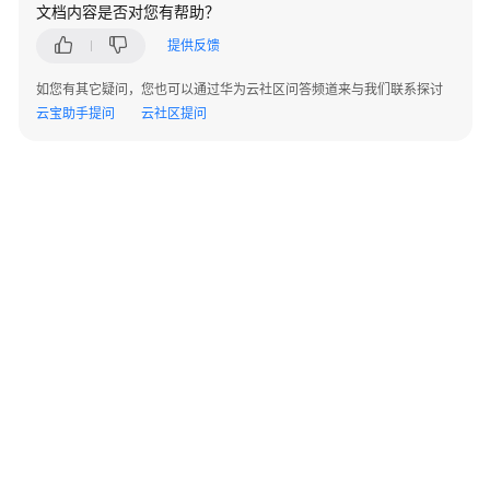
问
文档内容是否对您有帮助？
题
提供反馈
API
如您有其它疑问，您也可以通过华为云社区问答频道来与我们联系探讨
参
云宝助手提问
云社区提问
考
DWR
API
参
考
LMS
API
参
考
使
©2026 Huaweicloud.com 版权所有
黔ICP备20004760号-14
苏B2-20130048号
用
A2.B1.B2-20070312
增值电信业务经营许可证：B1.B2-20200593 | 代理域名注册服务机构：新网、西数
前