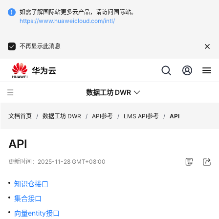
如需了解国际站更多云产品，请访问国际站。
https://www.huaweicloud.com/intl/
不再显示此消息
数据工坊 DWR
文档首页
/
数据工坊 DWR
/
API参考
/
LMS API参考
/
API
API
最
新
更新时间：
2025-11-28 GMT+08:00
动
态
知识仓接口
集合接口
产
品
向量entity接口