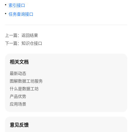
介
索引接口
绍
任务查询接口
快
速
上一篇：返回结果
入
门
下一篇：知识仓接口
用
相关文档
户
指
最新动态
南
图解数据工坊服务
什么是数据工坊
最
佳
产品优势
实
应用场景
践
常
意见反馈
见