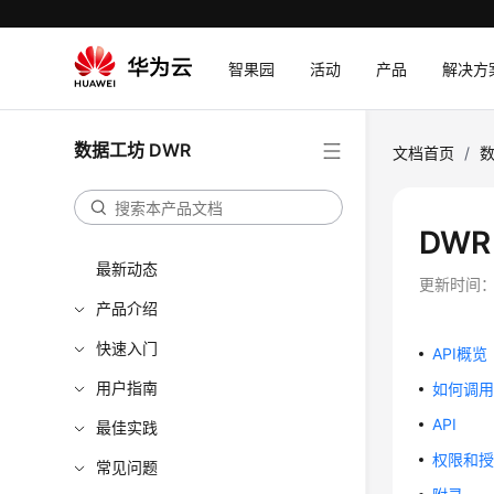
智果园
活动
产品
解决方
数据工坊 DWR
文档首页
/
数
DWR
最新动态
更新时间
产品介绍
快速入门
API概览
用户指南
如何调用A
API
最佳实践
权限和
常见问题