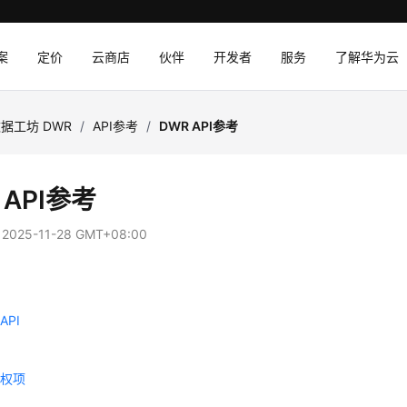
案
定价
云商店
伙伴
开发者
服务
了解华为云
据工坊 DWR
/
API参考
/
DWR API参考
 API参考
：
2025-11-28 GMT+08:00
PI
授权项