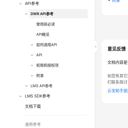
附录
API参考
DWR API参考
使用前必读
API概览
如何调用API
意见反馈
API
文档内容是
权限和授权项
附录
如您有其它
们联系探讨
LMS API参考
云宝助手提
LMS SDK参考
文档下载
通用参考