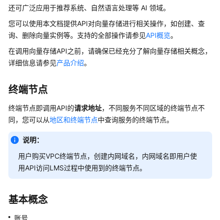
介
还可广泛应用于推荐系统、自然语言处理等 AI 领域。
绍
您可以使用本文档提供API对向量存储进行相关操作，如创建、查
询、删除向量实例等。支持的全部操作请参见
API概览
。
快
速
在调用向量存储API之前，请确保已经充分了解向量存储相关概念，
入
详细信息请参见
产品介绍
。
门
终端节点
用
户
终端节点即调用API的
请求地址
，不同服务不同区域的终端节点不
指
同，您可以从
地区和终端节点
中查询服务的终端节点。
南
说明：
最
用户购买VPC终端节点，创建内网域名，内网域名即用户使
佳
用API访问LMS过程中使用到的终端节点。
实
践
基本概念
常
见
账号