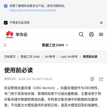
如需了解国际站更多云产品，请访问国际站。
https://www.huaweicloud.com/intl/
不再显示此消息
数据工坊 DWR
文档首页
/
数据工坊 DWR
/
API参考
/
LMS API参考
/
使用前必读
使用前必读
最
新
更新时间：
2026-05-29 GMT+08:00
动
态
欢迎使用向量存储（OBS Vectors）。向量存储是作为OBS特性，
专门用于高效地存储、管理和检索千亿级向量数据，主要适用于将
产
对象存储中数据转换成向量，并检索对象存储中的数据和向量场
品
景。不仅能为大模型提供外部知识库，提高大模型回答的准确性，