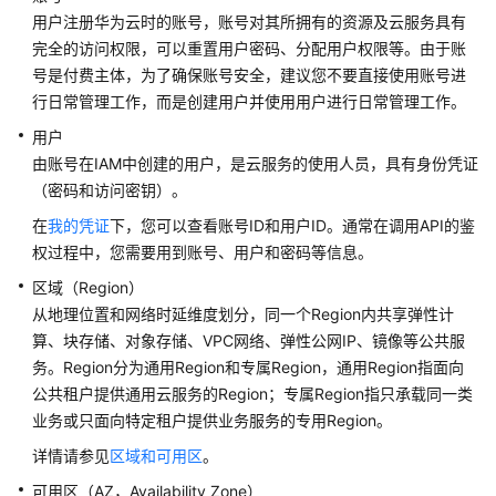
问
用户注册华为云时的账号，账号对其所拥有的资源及云服务具有
题
完全的访问权限，可以重置用户密码、分配用户权限等。由于账
号是付费主体，为了确保账号安全，建议您不要直接使用账号进
API
行日常管理工作，而是创建用户并使用用户进行日常管理工作。
参
考
用户
由账号在IAM中创建的用户，是云服务的使用人员，具有身份凭证
DWR
（密码和访问密钥）。
API
在
我的凭证
下，您可以查看账号ID和用户ID。通常在调用API的鉴
参
权过程中，您需要用到账号、用户和密码等信息。
考
区域（Region）
LMS
从地理位置和网络时延维度划分，同一个Region内共享弹性计
API
算、块存储、对象存储、VPC网络、弹性公网IP、镜像等公共服
参
务。Region分为通用Region和专属Region，通用Region指面向
考
公共租户提供通用云服务的Region；专属Region指只承载同一类
业务或只面向特定租户提供业务服务的专用Region。
使
详情请参见
区域和可用区
。
用
前
可用区（AZ，Availability Zone）