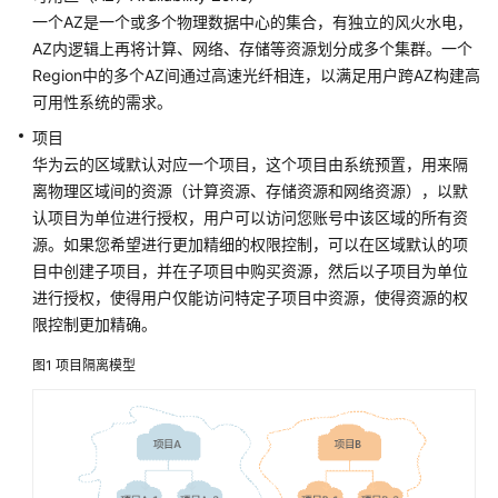
必
一个AZ是一个或多个物理数据中心的集合，有独立的风火水电，
读
AZ内逻辑上再将计算、网络、存储等资源划分成多个集群。一个
Region中的多个AZ间通过高速光纤相连，以满足用户跨AZ构建高
API
可用性系统的需求。
概
览
项目
华为云的区域默认对应一个项目，这个项目由系统预置，用来隔
如
离物理区域间的资源（计算资源、存储资源和网络资源），以默
何
认项目为单位进行授权，用户可以访问您账号中该区域的所有资
调
源。如果您希望进行更加精细的权限控制，可以在区域默认的项
用
目中创建子项目，并在子项目中购买资源，然后以子项目为单位
API
进行授权，使得用户仅能访问特定子项目中资源，使得资源的权
限控制更加精确。
API
图1
项目隔离模型
附
录
LMS
SDK