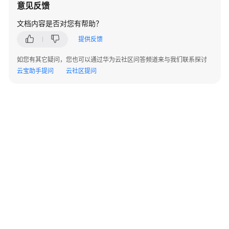
任
意见反馈
共
文档内容是否对您有帮助？
担
提供反馈
云
如您有其它疑问，您也可以通过华为云社区问答频道来与我们联系探讨
服
云宝助手提问
云社区提问
务
等
级
协
议
（SLA）
白
皮
书
资
源
支
©2026 Huaweicloud.com 版权所有
黔ICP备20004760号-14
苏B2-20130048号