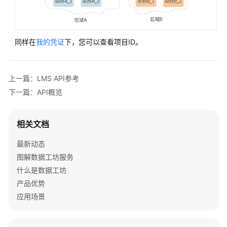
参
考
文
同样在
我的凭证
下，您可以查看项目ID。
档
下
载
上一篇：LMS API参考
下一篇：API概览
通
用
相关文档
参
考
最新动态
图解数据工坊服务
产
什么是数据工坊
品
产品优势
术
语
应用场景
责