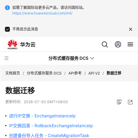
如需了解国际站更多云产品，请访问国际站。
https://www.huaweicloud.com/intl/
不再显示此消息
分布式缓存服务 DCS
文档首页
/
分布式缓存服务 DCS
/
API参考
/
API V2
/
数据迁移
数据迁移
最
新
更新时间：
2026-07-30 GMT+08:00
动
态
进行IP交换 - ExchangeInstanceIp
IP交换回滚 - RollbackExchangeInstanceIp
服
务
创建备份导入任务 - CreateMigrationTask