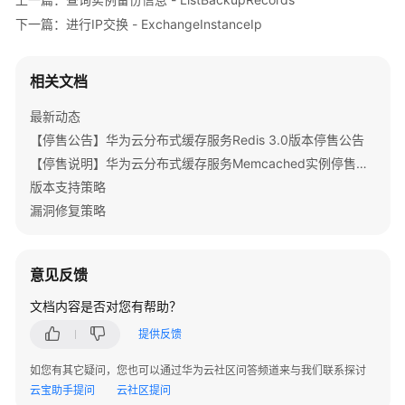
指
下一篇：进行IP交换 - ExchangeInstanceIp
南
最
相关文档
佳
实
最新动态
践
【停售公告】华为云分布式缓存服务Redis 3.0版本停售公告
【停售说明】华为云分布式缓存服务Memcached实例停售公告
API
版本支持策略
参
漏洞修复策略
考
使
用
意见反馈
前
文档内容是否对您有帮助？
必
读
提供反馈
如您有其它疑问，您也可以通过华为云社区问答频道来与我们联系探讨
API
云宝助手提问
云社区提问
概