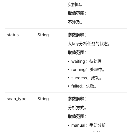
份
实例ID。
与
取值范围
：
恢
不涉及。
复
status
String
参数解释
：
数
据
大key分析任务的状态。
迁
取值范围
：
移
waiting：待处理。
标
running：处理中。
签
success：成功。
管
failed：失败。
理
scan_type
String
参数解释
：
缓
分析方式。
存
分
取值范围
：
析
manual：手动分析。