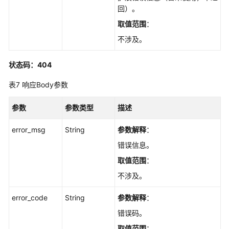
置
回）。
-
取值范围
：
ShowHotkeyAutoscanConfig
不涉及。
创
状态码：404
建
过
表7
响应Body参数
期
key
参数
参数类型
描述
扫
描
error_msg
String
参数解释
：
任
务
错误信息。
-
取值范围
：
CreateAutoExpireScanTask
不涉及。
查
error_code
String
参数解释
：
询
自
错误码。
动
取值范围
：