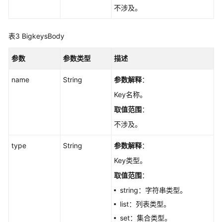
不涉及。
列
表
-
表3
BigkeysBody
ListBigkeyScanTasks
参数
参数类型
描述
查
询
name
String
参数解释
：
大
Key名称。
key
取值范围
：
分
析
不涉及。
详
情
type
String
参数解释
：
-
Key类型。
ShowBigkeyScanTaskDetails
取值范围
：
删
string：字符串类型。
除
list：列表类型。
大
set：集合类型。
key