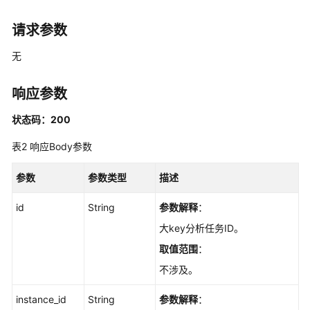
管
理
请求参数
实
无
例
管
响应参数
理
状态码：200
分
表2
响应Body参数
片
与
副
参数
参数类型
描述
本
id
String
参数解释
：
参
大key分析任务ID。
数
取值范围
：
管
理
不涉及。
instance_id
String
参数解释
：
备