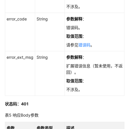
务
不涉及。
-
CreateHotkeyScanTask
error_code
String
参数解释
：
错误码。
查
询
取值范围
：
热
请参见
错误码
。
key
分
error_ext_msg
String
参数解释
：
析
扩展错误信息（暂未使用，不返
任
回）。
务
列
取值范围
：
表
不涉及。
-
ListHotKeyScanTasks
状态码：401
查
表5
响应Body参数
询
热
参数
参数类型
描述