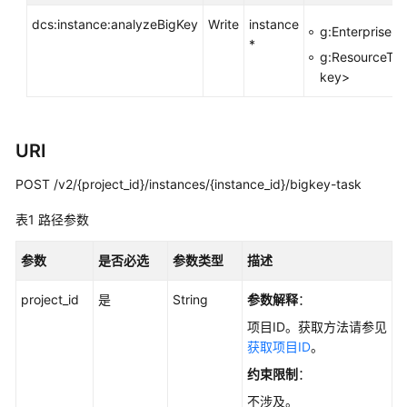
指
dcs:instance:analyzeBigKey
Write
instance
南
g:EnterprisePr
*
g:ResourceTag
最
key>
佳
实
践
URI
API
POST /v2/{project_id}/instances/{instance_id}/bigkey-task
参
考
表1
路径参数
使
参数
是否必选
参数类型
描述
用
前
project_id
是
String
参数解释
：
必
项目ID。获取方法请参见
读
获取项目ID
。
约束限制
：
API
概
不涉及。