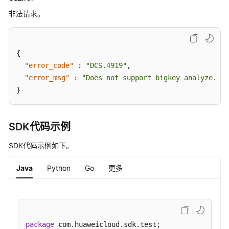
口
非法请求。
会
话
管
{
理
"error_code"
:
"DCS.4919"
,
"error_msg"
:
"Does not support bigkey analyze."
离
}
线
全
量
SDK代码示例
key
分
SDK代码示例如下。
析
Java
Python
Go
更多
权
限
和
授
权
package
 com.huaweicloud.sdk.test;
