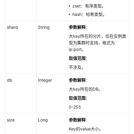
分
zset：有序类型。
析
hash：哈希类型。
记
录
shard
String
参数解释
：
-
大key所在的分片，仅在实例类
DeleteBigkeyScanTask
型为集群时支持，格式为
ip:port。
设
取值范围
：
置
大
不涉及。
key
自
db
Integer
参数解释
：
动
大key所在的DB。
分
析
取值范围
：
配
0-255
置
-
size
Long
参数解释
：
UpdateBigkeyAutoscanConfig
Key的value大小。