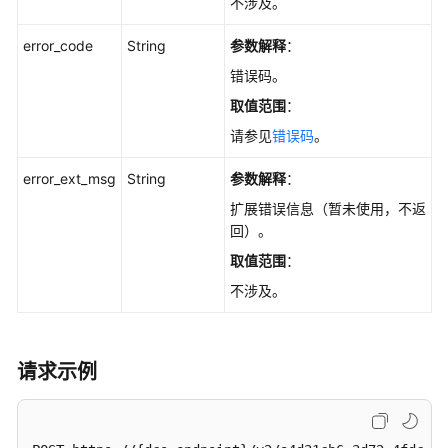
不涉及。
热
key
error_code
String
参数解释
：
-
DownloadHotKey
错误码。
取值范围
：
日
请参见
错误码
。
志
管
error_ext_msg
String
参数解释
：
理
扩展错误信息（暂未使用，不返
回）。
账
号
取值范围
：
管
不涉及。
理
网
络
请求示例
安
全