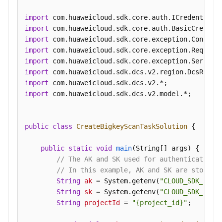
项
import
附
import
录
import
import
历
import
史
import
API
import
import
 com.huaweicloud.sdk.dcs.v2.model.*;

SDK
参
考
public
class
CreateBigkeyScanTaskSolution
 {

常
public
static
void
main
(String[] args)
 {

见
// The AK and SK used for authentication 
问
// In this example, AK and SK are stored 
题
String
ak
=
 System.getenv(
"CLOUD_SDK_AK"
);
String
sk
=
 System.getenv(
"CLOUD_SDK_SK"
);
故
String
projectId
=
"{project_id}"
;

障