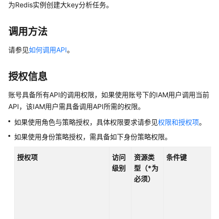
公
为Redis实例创建大key分析任务。
告
调用方法
产
品
请参见
如何调用API
。
介
绍
授权信息
计
账号具备所有API的调用权限，如果使用账号下的IAM用户调用当前
费
API，该IAM用户需具备调用API所需的权限。
说
如果使用角色与策略授权，具体权限要求请参见
权限和授权项
。
明
如果使用身份策略授权，需具备如下身份策略权限。
快
授权项
访问
资源类
条件键
速
级别
型（*为
入
必须）
门
用
户