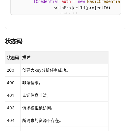
排
ICredential
auth
=
new
BasicCredentials
()

除
                .withProjectId(projectId)

                .withAk(ak)

                .withSk(sk);

视
频
DcsClient
client
=
 DcsClient.newBuilder()

帮
                .withCredential(auth)

助
状态码
                .withRegion(DcsRegion.valueOf(
"<Y
                .build();

文
状态码
描述
CreateBigkeyScanTaskRequest
request
=
new
档
        request.withInstanceId(
"{instance_id}"
);

下
200
创建大key分析任务成功。
try
 {

载
CreateBigkeyScanTaskResponse
response
400
非法请求。
            System.out.println(response.toString()
通
        } 
catch
 (ConnectionException e) {

401
认证信息非法。
用
            e.printStackTrace();

参
        } 
catch
 (RequestTimeoutException e) {

403
请求被拒绝访问。
考
            e.printStackTrace();

        } 
catch
 (ServiceResponseException e) {

404
所请求的资源不存在。
            e.printStackTrace();

产
            System.out.println(e.getHttpStatusCode
品