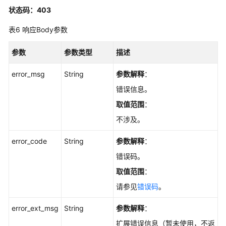
状态码：403
热
key
表6
响应Body参数
自
动
参数
参数类型
描述
分
析
error_msg
String
参数解释
：
配
置
错误信息。
-
取值范围
：
UpdateHotkeyAutoScanConfig
不涉及。
查
error_code
String
参数解释
：
询
热
错误码。
key
取值范围
：
自
请参见
错误码
。
动
分
error_ext_msg
String
参数解释
：
析
配
扩展错误信息（暂未使用，不返