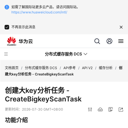
如需了解国际站更多云产品，请访问国际站。
https://www.huaweicloud.com/intl/
不再显示此消息
分布式缓存服务 DCS
文档首页
/
分布式缓存服务 DCS
/
API参考
/
API V2
/
缓存分析
/
创
建大key分析任务 - CreateBigkeyScanTask
最
创建大key分析任务 -
新
CreateBigkeyScanTask
动
态
更新时间：
2026-07-30 GMT+08:00
服
功能介绍
务