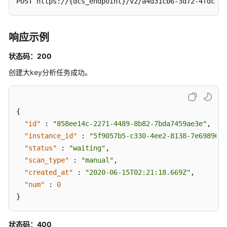
POST https://{dcs_endpoint}/v2/a4d31cb6-3d72-4fdc-8e
后
台
任
响应示例
务
管
状态码：200
理
创建大key分析任务成功。
实
例
诊
{
断
"id"
:
"858ee14c-2271-4489-8b82-7bda7459ae3e"
,
"instance_id"
:
"5f9057b5-c330-4ee2-8138-7e69896ee
模
"status"
:
"waiting"
,
板
"scan_type"
:
"manual"
,
管
"created_at"
:
"2020-06-15T02:21:18.669Z"
,
理
"num"
:
0
其
}
他
接
状态码：400