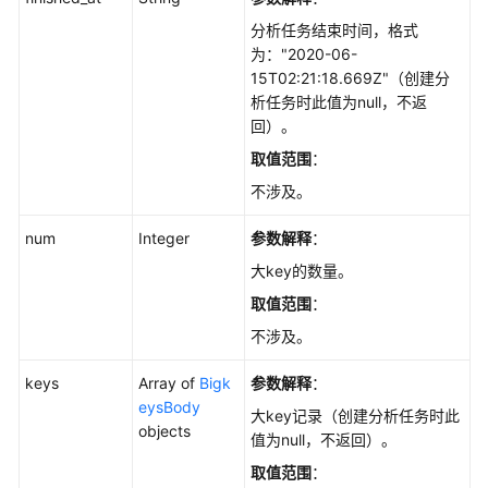
ScanExpireKey
分析任务结束时间，格式
创
为："2020-06-
建
15T02:21:18.669Z"（创建分
大
析任务时此值为null，不返
key
回）。
分
取值范围
：
析
不涉及。
任
务
num
Integer
参数解释
：
-
CreateBigkeyScanTask
大key的数量。
取值范围
：
查
不涉及。
询
大
keys
Array of
Bigk
参数解释
：
key
eysBody
分
大key记录（创建分析任务时此
objects
析
值为null，不返回）。
任
取值范围
：
务