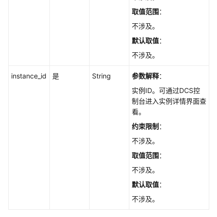
览
取值范围
：
不涉及。
如
何
默认取值
：
调
不涉及。
用
API
instance_id
是
String
参数解释
：
实例ID。可通过DCS控
应
制台进入实例详情界面查
用
看。
示
例
约束限制
：
不涉及。
API
取值范围
：
V2
不涉及。
生
默认取值
：
命
不涉及。
周
期