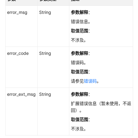
key
分
error_msg
String
参数解释
：
析
详
错误信息。
情
取值范围
：
-
不涉及。
ShowHotkeyTaskDetails
error_code
String
参数解释
：
删
错误码。
除
热
取值范围
：
key
请参见
错误码
。
分
析
error_ext_msg
String
参数解释
：
任
务
扩展错误信息（暂未使用，不返
-
回）。
DeleteHotkeyScanTask
取值范围
：
不涉及。
设
置