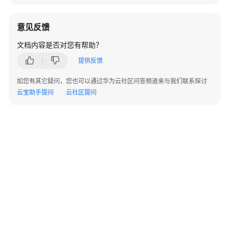
资
源
意见反馈
支
文档内容是否对您有帮助？
持
提供反馈
区
域
如您有其它疑问，您也可以通过华为云社区问答频道来与我们联系探讨
云宝助手提问
云社区提问
系
统
权
限