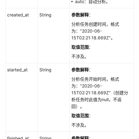
auto：自动分析。
查
询
created_at
String
参数解释
：
过
期
分析任务创建时间，格式
Key
为："2020-06-
扫
15T02:21:18.669Z"。
描
取值范围
：
记
不涉及。
录
-
started_at
String
参数解释
：
ShowExpireKeyScanInfo
分析任务开始时间，格式
立
为："2020-06-
刻
15T02:21:18.669Z"（创建分
扫
析任务时此值为null，不返
描
回）。
过
取值范围
：
期
不涉及。
Key
-
finished_at
String
参数解释
：