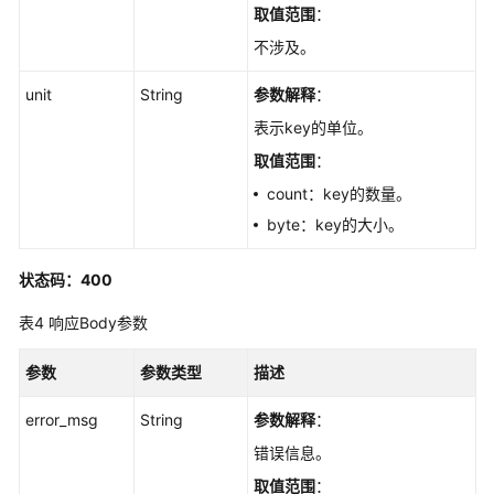
取值范围
：
查
询
不涉及。
大
key
unit
String
参数解释
：
自
表示key的单位。
动
分
取值范围
：
析
count：key的数量。
配
byte：key的大小。
置
-
状态码：400
ShowBigkeyAutoscanConfig
表4
响应Body参数
创
建
参数
参数类型
描述
热
key
error_msg
String
参数解释
：
分
错误信息。
析
任
取值范围
：