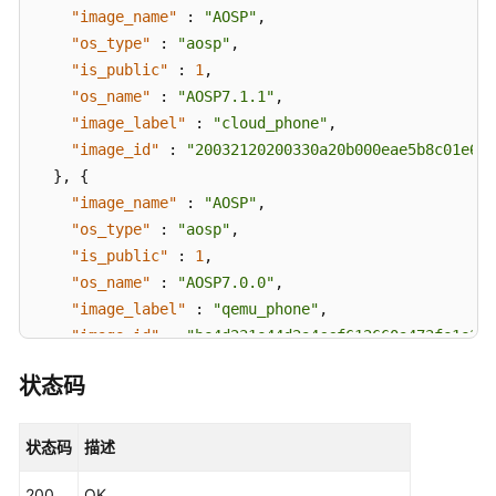
云
"image_name"
:
"AOSP"
,
手
"os_type"
:
"aosp"
,
机
"is_public"
:
1
,
属
"os_name"
:
"AOSP7.1.1"
,
性
"image_label"
:
"cloud_phone"
,
-
"image_id"
UpdateCloudPhoneProperty
:
"20032120200330a20b000eae5b8c01e6"
}
,
{
导
"image_name"
:
"AOSP"
,
出
"os_type"
:
"aosp"
,
云
"is_public"
:
1
,
手
"os_name"
:
"AOSP7.0.0"
,
机
"image_label"
:
"qemu_phone"
,
数
"image_id"
:
"be4d231e44d2a4ccf612660a473fe1e3"
据
}
]
,
-
状态码
"page_info"
:
{
BatchExportCloudPhoneData
"next_marker"
:
"string"
}
,
状态码
描述
恢
"request_id"
:
"5aac6ab146ba76e5b12a3d00a03a9869"
复
200
OK
}
云