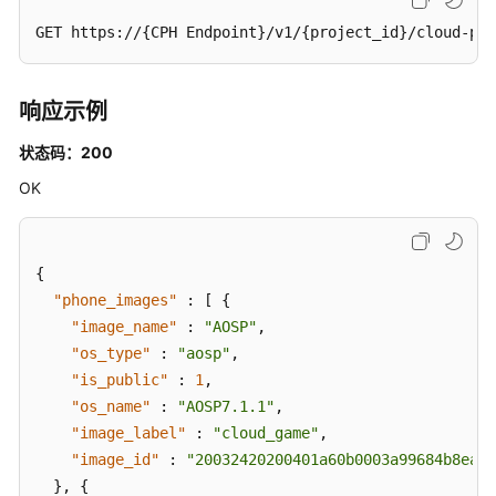
关
GET https://{CPH Endpoint}/v1/{project_id}/cloud-pho
闭
云
手
机
响应示例
-
状态码：200
StopCloudPhone
OK
修
改
云
{
手
"phone_images"
:
[
{
机
"image_name"
名
:
"AOSP"
,
称
"os_type"
:
"aosp"
,
-
"is_public"
:
1
,
UpdatePhoneName
"os_name"
:
"AOSP7.1.1"
,
"image_label"
:
"cloud_game"
,
更
"image_id"
:
"20032420200401a60b0003a99684b8ea"
新
}
,
{