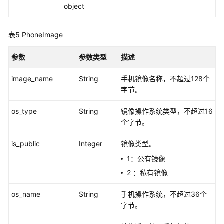
object
查
询
表5
PhoneImage
云
手
参数
参数类型
描述
机
详
image_name
String
手机镜像名称，不超过128个
情
字节。
-
ShowCloudPhoneDetail
os_type
String
镜像操作系统类型，不超过16
个字节。
获
取
is_public
Integer
镜像类型。
云
1：公有镜像
手
2 ：私有镜像
机
连
os_name
String
手机操作系统，不超过36个
接
字节。
信
息