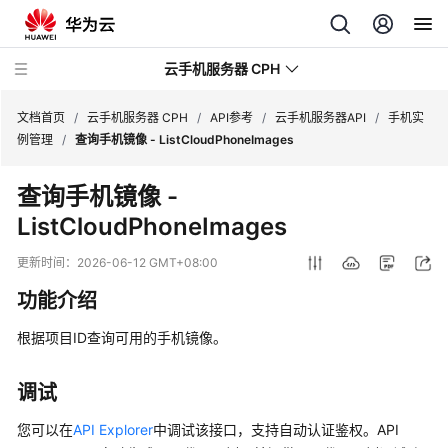
云手机服务器 CPH
文档首页
/
云手机服务器 CPH
/
API参考
/
云手机服务器API
/
手机实
例管理
/
查询手机镜像 - ListCloudPhoneImages
最
查询手机镜像 -
新
ListCloudPhoneImages
动
态
更新时间：
2026-06-12 GMT+08:00
产
功能介绍
品
介
根据项目ID查询可用的手机镜像。
绍
调试
计
费
您可以在
API Explorer
中调试该接口，支持自动认证鉴权。API