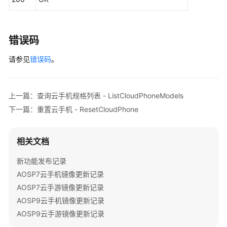
手
机
数
错误码
据
-
请参见
错误码
。
BatchImportCloudPhoneData
云
上一篇：查询云手机规格列表 - ListCloudPhoneModels
手
下一篇：重置云手机 - ResetCloudPhone
机
流
量
相关文档
导
流
新功能发布记录
-
AOSP7云手机镜像更新记录
ImportTraffic
AOSP7云手游镜像更新记录
AOSP9云手机镜像更新记录
扩
AOSP9云手游镜像更新记录
容
云