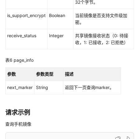
32个字节。
像
-
is_support_encrypt
Boolean
当前镜像是否支持文件级加
ListCloudPhoneImages
密。
重
receive_status
Integer
共享镜像接收状态（0: 待接
置
收，1: 已接收，2: 已拒绝）
云
手
机
表6
page_info
-
ResetCloudPhone
参数
参数类型
描述
重
next_marker
String
返回下一页查询marker。
启
云
手
请求示例
机
-
查询手机镜像
RestartCloudPhone