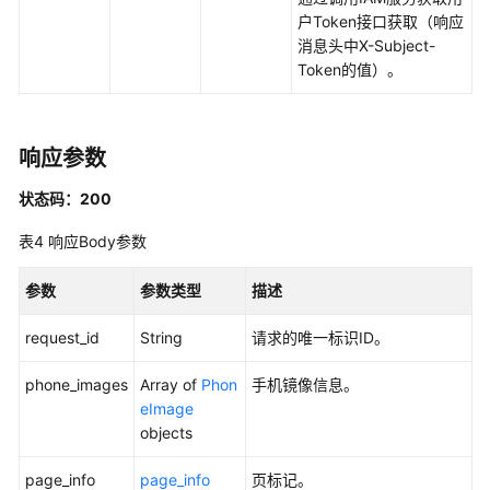
户Token接口获取（响应
宽
消息头中X-Subject-
管
Token的值）。
理
手
机
响应参数
实
例
状态码：200
管
表4
响应Body参数
理
参数
参数类型
描述
查
询
request_id
String
请求的唯一标识ID。
云
手
phone_images
Array of
Phon
手机镜像信息。
机
eImage
列
objects
表
-
page_info
page_info
页标记。
ListCloudPhones