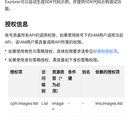
说
Explorer可以自动生成SDK代码示例，并提供SDK代码示例调试功
明
能。
快
授权信息
速
入
账号具备所有API的调用权限，如果使用账号下的IAM用户调用当前
门
API，该IAM用户需具备调用API所需的权限。
如果使用角色与策略授权，具体权限要求请参见
权限和授权项
。
用
户
如果使用身份策略授权，需具备如下身份策略权限。
指
南
授权项
访
资源类
条件
别名
依赖的授权项
问
型（*
键
最
级
为必
佳
别
须）
实
cph:images:list
践
List
image
-
-
ims:images:list
*
API
参