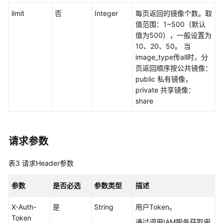
入
门
limit
否
Integer
每页返回的镜像个数。取
值范围：1~500（默认
云
值为500），一般设置为
手
10、20、50。 当
机
image_type传all时，分
服
页返回顺序按公共镜像：
务
public 私有镜像，
器
private 共享镜像：
API
share
云
手
请求参数
机
服
表3
请求Header参数
务
器
参数
是否必选
参数类型
描述
管
理
X-Auth-
是
String
用户Token。
Token
通过调用IAM服务获取用
带