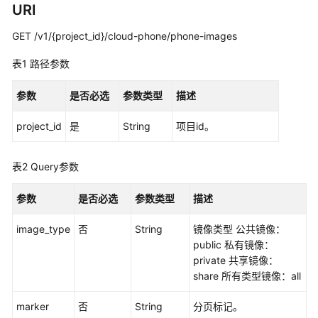
考
URI
使
GET /v1/{project_id}/cloud-phone/phone-images
用
表1
路径参数
前
必
参数
是否必选
参数类型
描述
读
project_id
是
String
项目id。
API
概
览
表2
Query参数
如
参数
是否必选
参数类型
描述
何
调
image_type
否
String
镜像类型 公共镜像：
用
public 私有镜像：
API
private 共享镜像：
share 所有类型镜像：all
快
速
marker
否
String
分页标记。