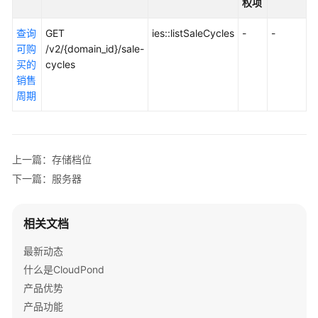
权项
介
绍
查询
GET
ies::listSaleCycles
-
-
可购
/v2/{domain_id}/sale-
快
买的
cycles
速
销售
入
周期
门
用
户
上一篇：存储档位
指
下一篇：服务器
南
常
相关文档
见
问
最新动态
题
什么是CloudPond
产品优势
API
产品功能
参