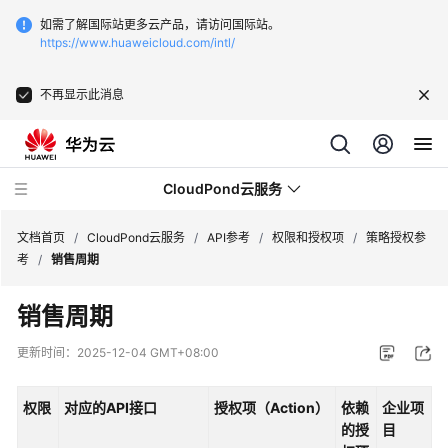
如需了解国际站更多云产品，请访问国际站。
https://www.huaweicloud.com/intl/
不再显示此消息
CloudPond云服务
文档首页
/
CloudPond云服务
/
API参考
/
权限和授权项
/
策略授权参
考
/
销售周期
最
销售周期
新
动
更新时间：
2025-12-04 GMT+08:00
态
权限
对应的API接口
授权项（Action）
依赖
企业项
产
的授
目
品