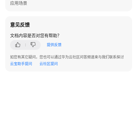
考
应用场景
使
用
意见反馈
前
文档内容是否对您有帮助？
必
读
提供反馈
如您有其它疑问，您也可以通过华为云社区问答频道来与我们联系探讨
API
云宝助手提问
云社区提问
概
览
如
何
调
用
API
©2026 Huaweicloud.com 版权所有
黔ICP备20004760号-14
苏B2-20130048号
A2.B1.B2-20070312
API
增值电信业务经营许可证：B1.B2-20200593 | 代理域名注册服务机构：新网、西数
电子营业执照
贵公网安备 52990002000093号