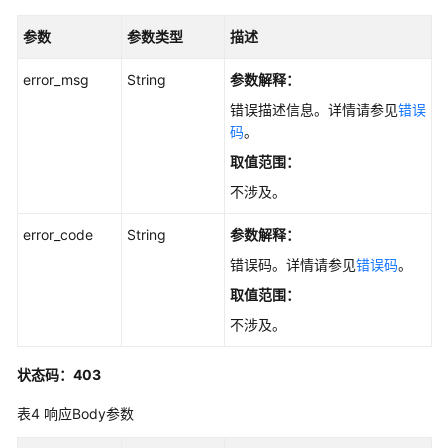
细
参数
参数类型
描述
信
息
error_msg
String
参数解释：
-
ShowExtensionDetail
错误描述信息。详情请参见
错误
码
。
查
取值范围：
询
不涉及。
插
件
error_code
String
参数解释：
评
价
错误码。详情请参见
错误码
。
-
取值范围：
ShowExtensionEvaluation
不涉及。
查
询
状态码：403
插
表4
响应Body参数
件
评