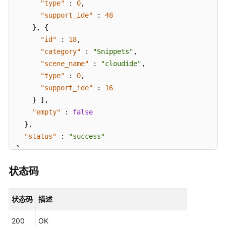
件
"type"
:
0
,
分
"support_ide"
:
48
类
}
,
{
-
"id"
:
18
,
ShowCategoryList
"category"
:
"Snippets"
,
"scene_name"
:
"cloudide"
,
获
"type"
:
0
,
取
"support_ide"
:
16
当
}
]
,
前
"empty"
:
false
用
}
,
户
下
"status"
:
"success"
的
}
发
布
状态码
商
列
状态码
描述
表
-
200
OK
ListPublisher