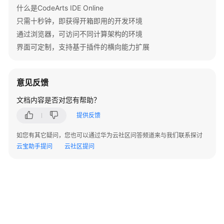
什么是CodeArts IDE Online
ShowExtensionTestingResult
只需十秒钟，即获得开箱即用的开发环境
发
通过浏览器，可访问不同计算架构的环境
布
界面可定制，支持基于插件的横向能力扩展
插
件
-
意见反馈
PublishExtension
文档内容是否对您有帮助？
应
提供反馈
用
示
如您有其它疑问，您也可以通过华为云社区问答频道来与我们联系探讨
例
云宝助手提问
云社区提问
权
限
策
略
和
授