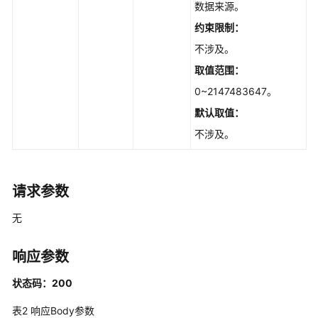
理
数据来源。
约束限制：
插
不涉及。
件
市
取值范围：
场
0~2147483647。
默认取值：
获
取
不涉及。
指
定
文
请求参数
件
下
无
载
地
址
响应参数
-
状态码：200
DownloadExtensionFile
表2
响应Body参数
上