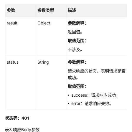
传
参数
参数类型
描述
插
件
result
Object
参数解释：
-
返回值。
UploadExtensionFile
取值范围：
查
不涉及。
询
插
status
String
参数解释：
件
请求响应的状态，表明请求是否
列
成功。
表
-
取值范围：
ListExtensions
success：请求响应成功。
error：请求响应失败。
查
询
插
状态码：401
件
表3
响应Body参数
详