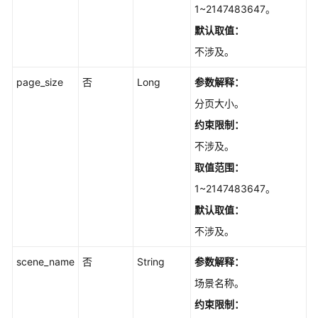
必
1~2147483647。
读
默认取值：
API
不涉及。
概
览
page_size
否
Long
参数解释：
分页大小。
如
约束限制：
何
调
不涉及。
用
取值范围：
API
1~2147483647。
API
默认取值：
不涉及。
IDE
实
scene_name
否
String
参数解释：
例
场景名称。
管
理
约束限制：