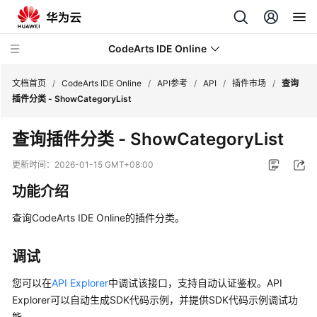
CodeArts IDE Online
文档首页
/
CodeArts IDE Online
/
API参考
/
API
/
插件市场
/
查询
插件分类 - ShowCategoryList
最
查询插件分类 - ShowCategoryList
新
动
更新时间：
2026-01-15 GMT+08:00
态
功能介绍
产
查询CodeArts IDE Online的插件分类。
品
介
绍
调试
您可以在
API Explorer
中调试该接口，支持自动认证鉴权。API
快
Explorer可以自动生成SDK代码示例，并提供SDK代码示例调试功
速
能。