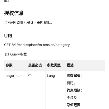
入
门
授权信息
用
户
当前API调用无需身份策略权限。
指
南
URI
最
GET /v1/marketplace/extension/category
佳
表1
Query参数
实
践
参数
是否必选
参数类型
描述
API
page_num
否
Long
参数解释：
参
考
页码。
约束限制：
使
不涉及。
用
前
取值范围：