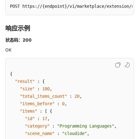
DeleteEvaluationReply
POST https://{endpoint}/v1/marketplace/extension/cat
删
除
响应示例
评
论
状态码：200
-
OK
DeleteEvaluation
添
加
{
新
"result"
:
{
评
"size"
:
100
,
星
"total_items_count"
:
20
,
-
"items_before"
:
0
,
AddExtensionStar
"items"
:
[
{
"id"
:
17
,
查
"category"
:
"Programming Languages"
,
询
插
"scene_name"
:
"cloudide"
,