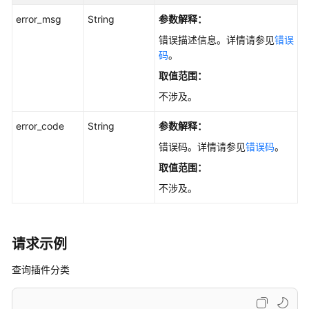
回
error_msg
String
参数解释：
复
-
错误描述信息。详情请参见
错误
AddExtensionEvaluationReply
码
。
取值范围：
举
不涉及。
报
评
error_code
String
参数解释：
论
和
错误码。详情请参见
错误码
。
回
取值范围：
复
不涉及。
-
CheckMaliciousExtensionEvaluation
删
请求示例
除
回
查询插件分类
复
-