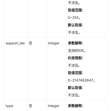
不涉及。
账
取值范围：
号
权
0~255。
限
默认取值：
不涉及。
模
板
support_ide
否
Integer
参数解释：
管
理
支持的IDE。
约束限制：
技
不涉及。
术
栈
取值范围：
管
0~2147483647。
理
默认取值：
资
不涉及。
源
type
否
Integer
参数解释：
管