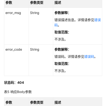
参数
参数类型
描述
星
-
error_msg
String
参数解释：
ShowExtensionEvaluationStar
错误描述信息。详情请参见
错误
添
码
。
加
取值范围：
插
不涉及。
件
评
error_code
String
参数解释：
论
-
错误码。详情请参见
错误码
。
AddExtensionEvaluation
取值范围：
不涉及。
添
加
与
状态码：404
回
表5
响应Body参数
复
评
参数
参数类型
描述
论