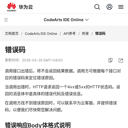
CodeArts IDE Online
文档首页
/
CodeArts IDE Online
/
API参考
/
附录
/
错误码
错误码
最
新
更新时间：
2026-04-29 GMT+08:00
动
态
调用接口出错后，将不会返回结果数据。调用方可根据每个接口对
应的错误码来定位错误原因。
产
当调用出错时，HTTP请求返回一个4xx或5xx的HTTP状态码。返
品
回的消息体中是具体的错误代码及错误信息。
介
绍
在调用方找不到错误原因时，可以联系华为云客服，并提供错误
码，以便我们尽快帮您解决问题。
快
速
错误响应Body体格式说明