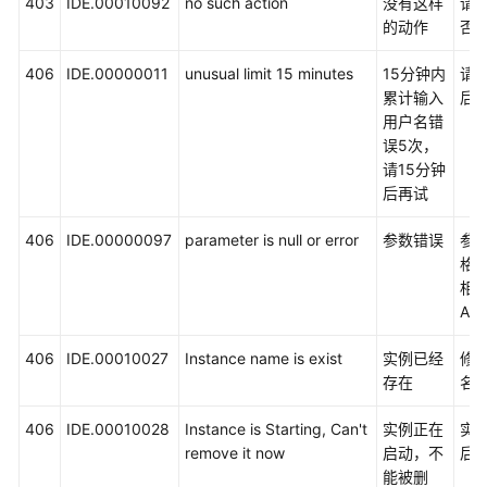
403
IDE.00010092
no such action
没有这样
请
获
的动作
否
取
项
406
IDE.00000011
unusual limit 15 minutes
15分钟内
请1
目
累计输入
后
ID
用户名错
误5次，
获
请15分钟
取
后再试
账
号
406
IDE.00000097
parameter is null or error
参数错误
参
ID
格
相
历
AP
史
API
406
IDE.00010027
Instance name is exist
实例已经
修
存在
名
常
见
406
IDE.00010028
Instance is Starting, Can't
实例正在
实
问
remove it now
启动，不
后
题
能被删