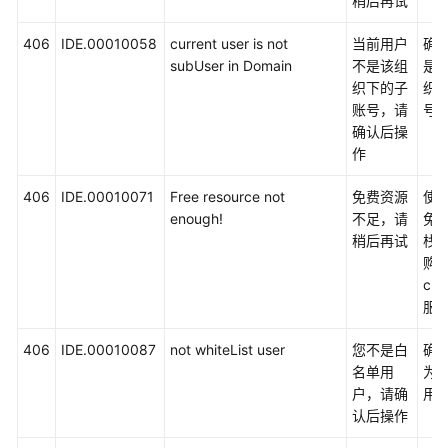
稍后再试
云
406
IDE.00010058
current user is not
当前用户
确
服
subUser in Domain
不是该组
是
务
织下的子
织
等
账号，请
号
级
确认后操
协
作
议
（SLA）
406
IDE.00010071
Free resource not
免费资源
使
enough!
不足，请
免
稍后再试
栈
白
购
皮
clo
书
服
资
源
406
IDE.00010087
not whiteList user
您不是白
确
名单用
为
支
户，请确
用
持
认后操作
区
域