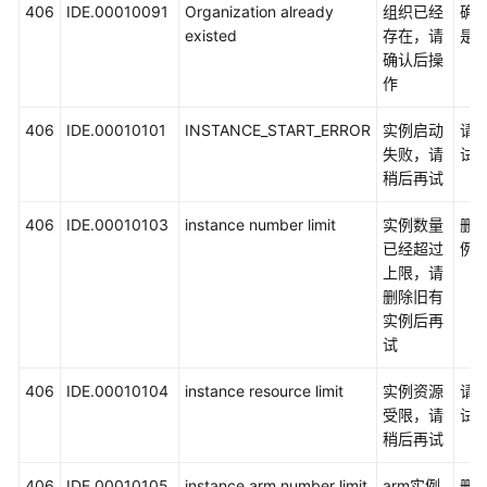
406
IDE.00010091
Organization already
组织已经
确
existed
存在，请
是
系
确认后操
统
作
权
限
406
IDE.00010101
INSTANCE_START_ERROR
实例启动
请
失败，请
试
稍后再试
406
IDE.00010103
instance number limit
实例数量
删
已经超过
例
上限，请
删除旧有
实例后再
试
406
IDE.00010104
instance resource limit
实例资源
请
受限，请
试
稍后再试
406
IDE.00010105
instance arm number limit
arm实例
删