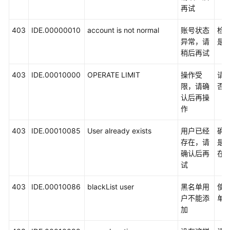
权
再试
限
策
403
IDE.00000010
account is not normal
账号状态
检
略
异常，请
是
和
稍后再试
授
权
403
IDE.00010000
OPERATE LIMIT
操作受
请
项
限，请确
否
认后再操
附
作
录
403
IDE.00010085
User already exists
用户已经
确
状
存在，请
是
态
确认后再
在
码
试
错
403
IDE.00010086
blackList user
黑名单用
使
误
户不能添
单
码
加