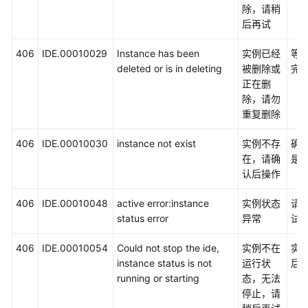
除，请稍
文
后再试
档
下
406
IDE.00010029
Instance has been
实例已经
等
载
deleted or is in deleting
被删除或
完
正在删
除，请勿
通
重复删除
用
参
406
IDE.00010030
instance not exist
实例不存
确
考
在，请确
是
认后操作
产
品
406
IDE.00010048
active error:instance
实例状态
请
术
status error
异常
试
语
406
IDE.00010054
Could not stop the ide,
实例不在
实
责
instance status is not
运行状
后
任
running or starting
态，无法
共
停止，请
担