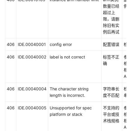
数量已经
例
超过上
限，请删
除旧有实
例后再试
406
IDE.00040001
config error
配置错误
检
406
IDE.00040002
label is not correct
标签不正
参
确
格
相
AP
406
IDE.00040004
The character string
字符串长
检
length is incorrect.
度不匹配
串
406
IDE.00040005
Unsupported for spec
不支持的
参
platform or stack
平台或技
格
术栈规格
相
AP