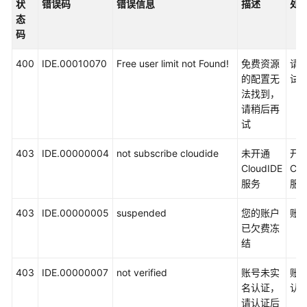
必
状
错误码
错误信息
描述
处
读
态
码
API
概
400
IDE.00010070
Free user limit not Found!
免费资源
请
览
的配置无
试
法找到，
请稍后再
如
试
何
调
403
IDE.00000004
not subscribe cloudide
未开通
开
用
CloudIDE
Clo
API
服务
服
API
403
IDE.00000005
suspended
您的账户
账
已欠费冻
应
结
用
示
403
IDE.00000007
not verified
账号未实
账
例
名认证，
认
请认证后