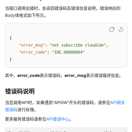
入
门
当接口调用出错时，会返回错误码及错误信息说明，错误响应的
Body体格式如下所示。
用
户
指
{
南
"error_msg"
:
"not subscribe cloudide"
,
"error_code"
:
"IDE.00000004"
最
}
佳
实
践
其中，
error_code
表示错误码，
error_msg
表示错误描述信息。
API
错误码说明
参
考
当您调用API时，如果遇到“APIGW”开头的错误码，请参见
API网关
错误码
进行处理。
使
更多服务错误码请参见
API错误中心
。
用
前