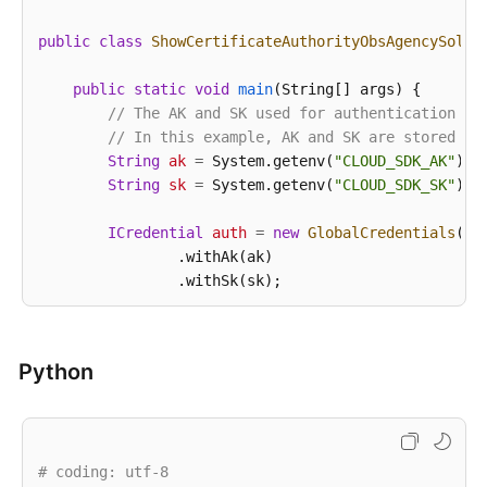
任
共
public
class
ShowCertificateAuthorityObsAgencySolut
担
public
static
void
main
(String[] args)
 {

云
// The AK and SK used for authentication ar
服
// In this example, AK and SK are stored in
务
String
ak
=
 System.getenv(
"CLOUD_SDK_AK"
);

等
String
sk
=
 System.getenv(
"CLOUD_SDK_SK"
);

级
协
ICredential
auth
=
new
GlobalCredentials
()

议
                .withAk(ak)

（SLA）
                .withSk(sk);

白
CcmClient
client
=
 CcmClient.newBuilder()

皮
                .withCredential(auth)

书
Python
                .withRegion(CcmRegion.valueOf(
"<YOU
资
                .build();

源
ShowCertificateAuthorityObsAgencyRequest
re
try
 {

支
# coding: utf-8
ShowCertificateAuthorityObsAgencyRespon
持