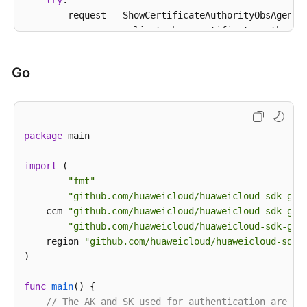
try
:

        request = ShowCertificateAuthorityObsAgencyR
        response = client.show_certificate_authority
print
(response)

except
 exceptions.ClientRequestException 
as
 e:

Go
print
(e.status_code)

print
(e.request_id)

print
(e.error_code)

print
package
 main

import
 (

"fmt"
"github.com/huaweicloud/huaweicloud-sdk-go-
    ccm 
"github.com/huaweicloud/huaweicloud-sdk-go-
"github.com/huaweicloud/huaweicloud-sdk-go-
    region 
"github.com/huaweicloud/huaweicloud-sdk-
)

func
main
()
 {

// The AK and SK used for authentication are ha