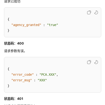
请求已成功
用
CRL
-
EnableCertificateAuthorityCrl
{
"agency_granted"
:
"true"
禁
}
用
CRL
状态码：400
-
DisableCertificateAuthorityCrl
请求参数有误。
标
签
{
管
"error_code"
:
"PCA.XXX"
,
理
"error_msg"
:
"XXX"
}
订
单
管
状态码：401
理