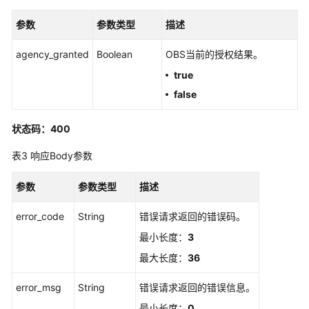
前
参数
参数类型
描述
必
读
agency_granted
Boolean
OBS当前的授权结果。
true
API
概
false
览
状态码：400
如
何
表3
响应Body参数
调
用
参数
参数类型
描述
API
error_code
String
错误请求返回的错误码。
API
最小长度：
3
最大长度：
36
管
理
error_msg
String
错误请求返回的错误信息。
SSL
最小长度：
0
证