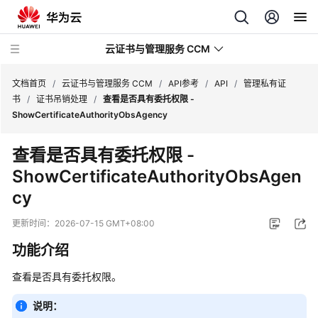
云证书与管理服务 CCM
文档首页
/
云证书与管理服务 CCM
/
API参考
/
API
/
管理私有证
书
/
证书吊销处理
/
查看是否具有委托权限 -
ShowCertificateAuthorityObsAgency
最
新
查看是否具有委托权限 -
动
ShowCertificateAuthorityObsAgen
态
cy
服
务
更新时间：
2026-07-15 GMT+08:00
公
功能介绍
告
查看是否具有委托权限。
产
品
说明：