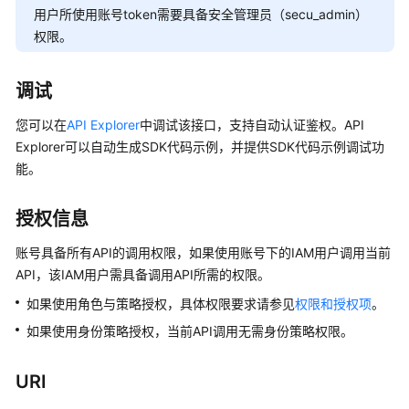
介
用户所使用账号token需要具备安全管理员（secu_admin）
绍
权限。
计
费
调试
说
明
您可以在
API Explorer
中调试该接口，支持自动认证鉴权。API
Explorer可以自动生成SDK代码示例，并提供SDK代码示例调试功
快
能。
速
入
授权信息
门
账号具备所有API的调用权限，如果使用账号下的IAM用户调用当前
SSL
API，该IAM用户需具备调用API所需的权限。
证
如果使用角色与策略授权，具体权限要求请参见
权限和授权项
。
书
用
如果使用身份策略授权，当前API调用无需身份策略权限。
户
指
URI
南