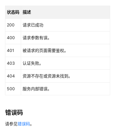
if
 err != 
nil
 {

        fmt.Println(err)

状态码
描述
return
    }

200
请求已成功
    client := ccm.NewCcmClient(hcClient)

400
请求参数有误。
    request := &model.ShowCertificateAuthorityObsAge
401
被请求的页面需要鉴权。
	response, err := client.ShowCertificateAuthorityObsAgency(request)

if
 err == 
nil
 {

403
认证失败。
        fmt.Printf(
"%+v\n"
, response)

    } 
else
 {

404
资源不存在或资源未找到。
        fmt.Println(err)

    }

500
服务内部错误。
错误码
请参见
错误码
。