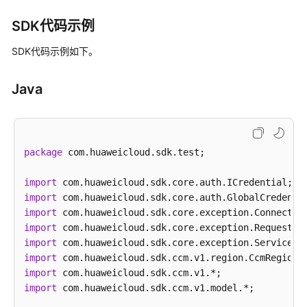
帮
助
SDK代码示例
SDK代码示例如下。
文
档
下
Java
载
通
package
 com.huaweicloud.sdk.test;

用
参
import
考
import
import
产
import
品
import
术
import
语
import
import
 com.huaweicloud.sdk.ccm.v1.model.*;

责