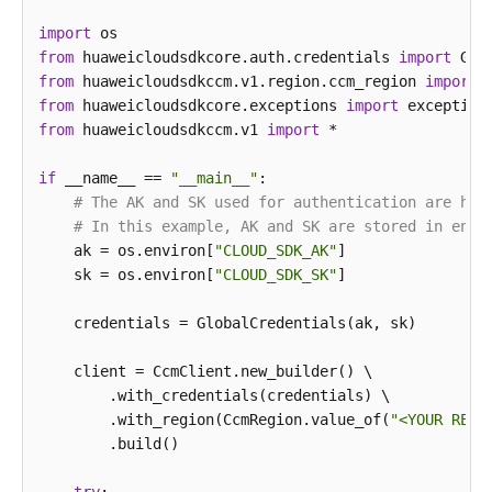
            System.out.println(response.toString());
区
        } 
import
catch
 (ConnectionException e) {

域
            e.printStackTrace();

from
 huaweicloudsdkcore.auth.credentials 
import
        } 
from
 huaweicloudsdkccm.v1.region.ccm_region 
catch
 (RequestTimeoutException e) {

import
系
            e.printStackTrace();

from
 huaweicloudsdkcore.exceptions 
import
统
        } 
from
 huaweicloudsdkccm.v1 
catch
 (ServiceResponseException e) {

import
 *

权
            e.printStackTrace();

限
            System.out.println(e.getHttpStatusCode()
if
 __name__ == 
"__main__"
:

            System.out.println(e.getRequestId());

# The AK and SK used for authentication are har
            System.out.println(e.getErrorCode());

# In this example, AK and SK are stored in envi
            System.out.println(e.getErrorMsg());

    ak = os.environ[
"CLOUD_SDK_AK"
]

        }

    sk = os.environ[
"CLOUD_SDK_SK"
]

    }

    credentials = GlobalCredentials(ak, sk)

    client = CcmClient.new_builder() \

        .with_credentials(credentials) \

        .with_region(CcmRegion.value_of(
"<YOUR REGI
        .build()
