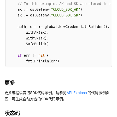
// In this example, AK and SK are stored in env
    ak := os.Getenv(
"CLOUD_SDK_AK"
)

    sk := os.Getenv(
"CLOUD_SDK_SK"
)

    auth, err := global.NewCredentialsBuilder().

        WithAk(ak).

        WithSk(sk).

        SafeBuild()

if
 err != 
nil
 {

        fmt.Println(err)

return
    }

更多
    hcClient, err := ccm.CcmClientBuilder().

         WithRegion(region.ValueOf(
"<YOUR REGION>"
))
更多编程语言的SDK代码示例，请参见
API Explorer
的代码示例页
         WithCredential(auth).

签，可生成自动对应的SDK代码示例。
         SafeBuild()

状态码