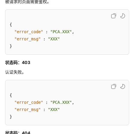
被请求的页面需要鉴权。
查
询
局
{
点
"error_code"
:
"PCA.XXX"
,
支
"error_msg"
:
"XXX"
持
}
特
性
状态码：403
应
认证失败。
用
示
例
{
"error_code"
:
"PCA.XXX"
,
权
限
"error_msg"
:
"XXX"
和
}
授
权
状态码：404