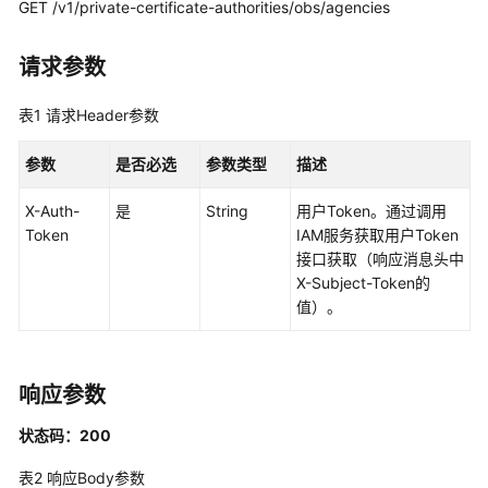
GET /v1/private-certificate-authorities/obs/agencies
私
有
请求参数
证
书
表1
请求Header参数
用
户
参数
是否必选
参数类型
描述
指
南
X-Auth-
是
String
用户Token。通过调用
Token
IAM服务获取用户Token
最
接口获取（响应消息头中
佳
X-Subject-Token的
实
值）。
践
API
参
响应参数
考
状态码：200
使
表2
响应Body参数
用