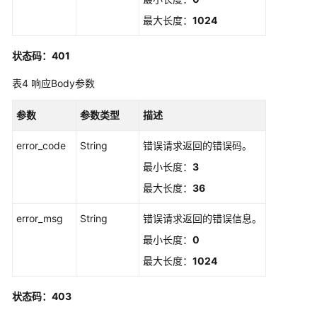
书
最大长度：
1024
管
状态码：401
理
私
表4
响应Body参数
有
证
参数
参数类型
描述
书
error_code
String
错误请求返回的错误码。
私
最小长度：
3
有
最大长度：
36
CA
管
error_msg
String
错误请求返回的错误信息。
理
最小长度：
0
私
最大长度：
1024
有
证
状态码：403
书
管