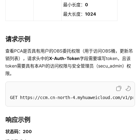
最小长度：
0
创
最大长度：
1024
建
服
务
请求示例
委
托
查看PCA是否具有用户的OBS委托权限（用于访问OBS桶，更新吊
-
销列表），请求头中的
X-Auth-Token
字段需要填写token，且该
CreateAgency
token需要具有本API的访问权限与安全管理员（secu_admin）权
限。
查
询
OBS
桶
GET https://ccm.cn-north-4.myhuaweicloud.com/v1/pri
列
表
-
响应示例
ListCertificateAuthorityObsBucket
状态码：200
启