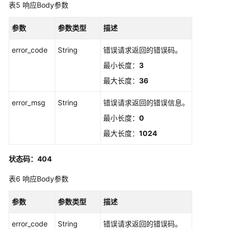
表5
响应Body参数
理
参数
参数类型
描述
证
书
error_code
String
错误请求返回的错误码。
吊
最小长度：
3
销
处
最大长度：
36
理
error_msg
String
错误请求返回的错误信息。
查
最小长度：
0
看
最大长度：
1024
是
否
具
状态码：404
有
表6
响应Body参数
委
托
参数
参数类型
描述
权
限
error_code
String
错误请求返回的错误码。
-