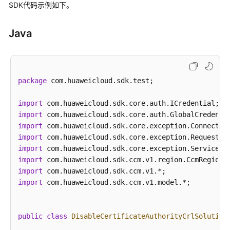
帮
SDK代码示例如下。
助
Java
文
档
下
载
package
 com.huaweicloud.sdk.test;

import
通
import
用
import
参
import
考
import
import
产
import
品
import
 com.huaweicloud.sdk.ccm.v1.model.*;

术
语
public
class
DisableCertificateAuthorityCrlSolution
责