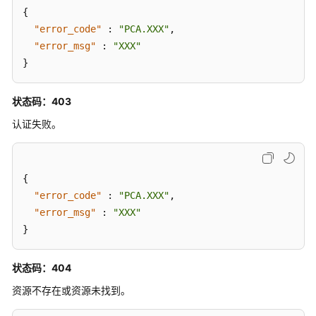
{
查
"error_code"
:
"PCA.XXX"
,
询
"error_msg"
:
"XXX"
局
}
点
支
持
状态码：403
特
认证失败。
性
应
{
用
示
"error_code"
:
"PCA.XXX"
,
例
"error_msg"
:
"XXX"
}
权
限
状态码：404
和
授
资源不存在或资源未找到。
权