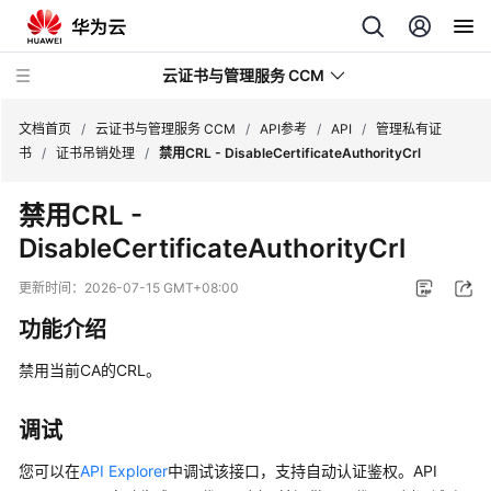
云证书与管理服务 CCM
文档首页
/
云证书与管理服务 CCM
/
API参考
/
API
/
管理私有证
书
/
证书吊销处理
/
禁用CRL - DisableCertificateAuthorityCrl
最
禁用CRL -
新
DisableCertificateAuthorityCrl
动
态
更新时间：
2026-07-15 GMT+08:00
服
功能介绍
务
公
禁用当前CA的CRL。
告
调试
产
品
您可以在
API Explorer
中调试该接口，支持自动认证鉴权。API