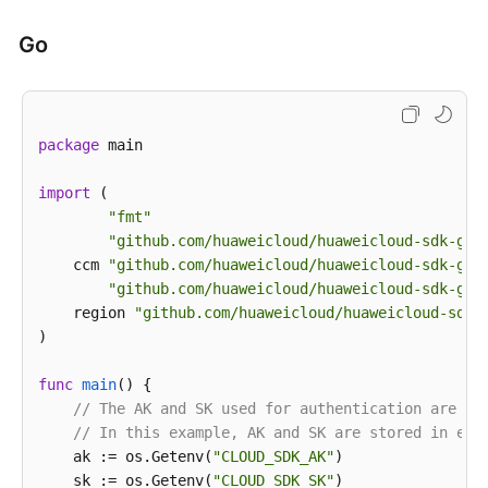
        response = client.disable_certificate_author
print
(response)

Go
except
 exceptions.ClientRequestException 
as
 e:

print
(e.status_code)

print
(e.request_id)

print
(e.error_code)

package
 main

print
import
 (

"fmt"
"github.com/huaweicloud/huaweicloud-sdk-go-
    ccm 
"github.com/huaweicloud/huaweicloud-sdk-go-
"github.com/huaweicloud/huaweicloud-sdk-go-
    region 
"github.com/huaweicloud/huaweicloud-sdk-
)

func
main
()
 {

// The AK and SK used for authentication are ha
// In this example, AK and SK are stored in env
    ak := os.Getenv(
"CLOUD_SDK_AK"
)

    sk := os.Getenv(
"CLOUD_SDK_SK"
)
