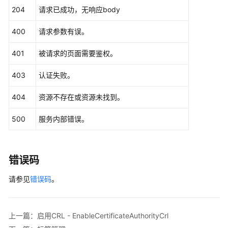
    }

204
请求已成功，无响应body
    client := ccm.NewCcmClient(hcClient)

400
请求参数有误。
    request := &model.DisableCertificateAuthorityCrl
401
被请求的页面需要鉴权。
	request.CaId = 
"{ca_id}"
	response, err := client.DisableCertificateAuthorityCrl(request)

403
认证失败。
if
 err == 
nil
 {

        fmt.Printf(
"%+v\n"
, response)

404
资源不存在或资源未找到。
    } 
else
 {

        fmt.Println(err)

500
服务内部错误。
    }

错误码
请参见
错误码
。
上一篇：启用CRL - EnableCertificateAuthorityCrl