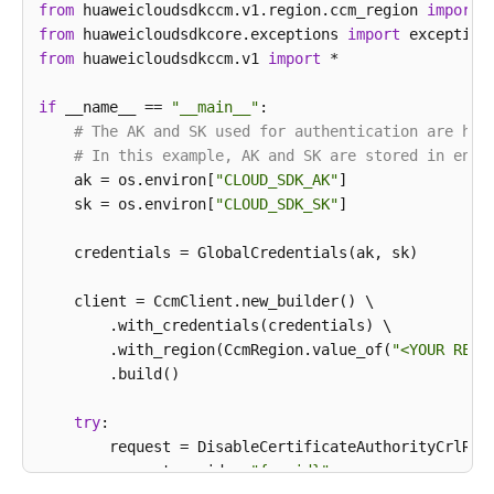
            e.printStackTrace();

from
 huaweicloudsdkccm.v1.region.ccm_region 
import
区
        } 
from
 huaweicloudsdkcore.exceptions 
catch
 (RequestTimeoutException e) {

import
域
            e.printStackTrace();

from
 huaweicloudsdkccm.v1 
import
 *

        } 
catch
 (ServiceResponseException e) {

系
            e.printStackTrace();

if
 __name__ == 
"__main__"
:

统
            System.out.println(e.getHttpStatusCode()
# The AK and SK used for authentication are har
权
            System.out.println(e.getRequestId());

# In this example, AK and SK are stored in envi
限
            System.out.println(e.getErrorCode());

    ak = os.environ[
"CLOUD_SDK_AK"
]

            System.out.println(e.getErrorMsg());

    sk = os.environ[
"CLOUD_SDK_SK"
]

        }

    }

    credentials = GlobalCredentials(ak, sk)

    client = CcmClient.new_builder() \

        .with_credentials(credentials) \

        .with_region(CcmRegion.value_of(
"<YOUR REGI
        .build()

try
:

        request = DisableCertificateAuthorityCrlRequ
        request.ca_id = 
"{ca_id}"