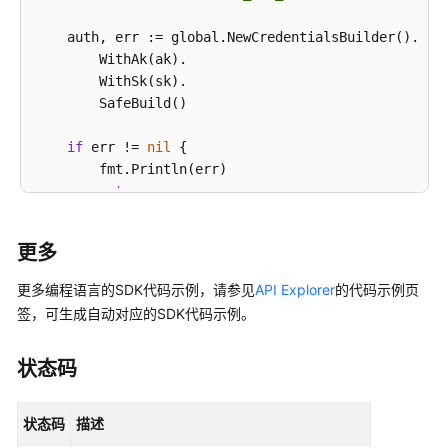
    auth, err := global.NewCredentialsBuilder().

        WithAk(ak).

        WithSk(sk).

        SafeBuild()

if
 err != 
nil
 {

        fmt.Println(err)

return
    }

更多
    hcClient, err := ccm.CcmClientBuilder().

         WithRegion(region.ValueOf(
"<YOUR REGION>"
))
更多编程语言的SDK代码示例，请参见
API Explorer
的代码示例页
         WithCredential(auth).

签，可生成自动对应的SDK代码示例。
         SafeBuild()

状态码
if
 err != 
nil
 {

        fmt.Println(err)

状态码
描述
return