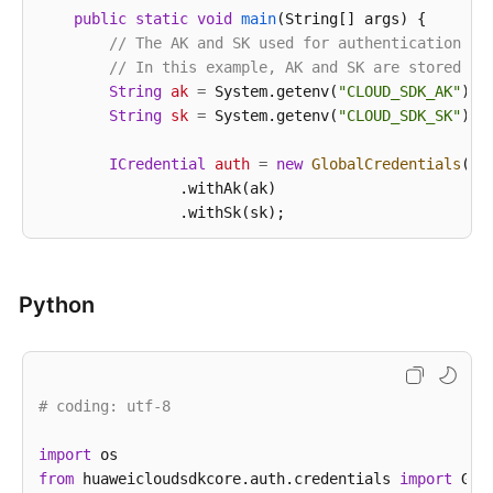
任
public
static
void
main
(String[] args)
 {

共
// The AK and SK used for authentication ar
担
// In this example, AK and SK are stored in
String
ak
=
 System.getenv(
"CLOUD_SDK_AK"
);

云
String
sk
=
 System.getenv(
"CLOUD_SDK_SK"
);

服
务
ICredential
auth
=
new
GlobalCredentials
()

等
                .withAk(ak)

级
                .withSk(sk);

协
议
CcmClient
client
=
 CcmClient.newBuilder()

（SLA）
                .withCredential(auth)

Python
                .withRegion(CcmRegion.valueOf(
"<YOU
白
                .build();

皮
DisableCertificateAuthorityCrlRequest
reque
书
        request.withCaId(
"{ca_id}"
);

资
# coding: utf-8
try
 {

源
DisableCertificateAuthorityCrlResponse
            System.out.println(response.toString());
import
支
        } 
from
 huaweicloudsdkcore.auth.credentials 
catch
 (ConnectionException e) {

import
持