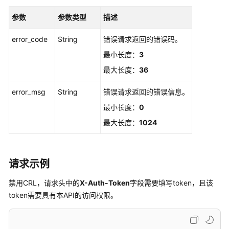
参数
参数类型
描述
创
建
error_code
String
错误请求返回的错误码。
服
务
最小长度：
3
委
最大长度：
36
托
-
error_msg
String
错误请求返回的错误信息。
CreateAgency
最小长度：
0
查
最大长度：
1024
询
OBS
桶
请求示例
列
表
禁用CRL，请求头中的
X-Auth-Token
字段需要填写token，且该
-
token需要具有本API的访问权限。
ListCertificateAuthorityObsBucket
启