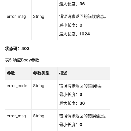
最大长度：
36
理
error_msg
String
错误请求返回的错误信息。
证
最小长度：
0
书
吊
最大长度：
1024
销
处
状态码：403
理
表5
响应Body参数
查
看
参数
参数类型
描述
是
否
error_code
String
错误请求返回的错误码。
具
最小长度：
3
有
最大长度：
36
委
托
error_msg
String
错误请求返回的错误信息。
权
限
最小长度：
0
-