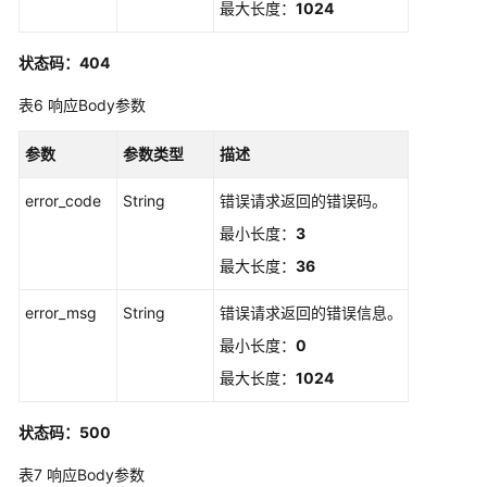
最大长度：
1024
ShowCertificateAuthorityObsAgency
状态码：404
创
建
表6
响应Body参数
委
托
参数
参数类型
描述
-
CreateCertificateAuthorityObsAgency
error_code
String
错误请求返回的错误码。
最小长度：
3
查
看
最大长度：
36
是
否
error_msg
String
错误请求返回的错误信息。
有
最小长度：
0
服
最大长度：
1024
务
委
托
状态码：500
-
表7
响应Body参数
ShowAgency