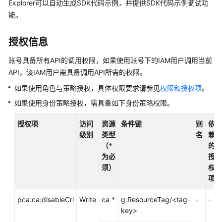
介
Explorer可以自动生成SDK代码示例，并提供SDK代码示例调试功
绍
能。
计
授权信息
费
说
账号具备所有API的调用权限，如果使用账号下的IAM用户调用当前
明
API，该IAM用户需具备调用API所需的权限。
如果使用角色与策略授权，具体权限要求请参见
权限和授权项
。
快
速
如果使用身份策略授权，需具备如下身份策略权限。
入
门
授权项
访问
资源
条件键
别
依
级别
类型
名
赖
SSL
（*
的
证
为必
授
书
须）
权
用
项
户
pca:ca:disableCrl
指
Write
ca *
g:ResourceTag/<tag-
-
-
南
key>