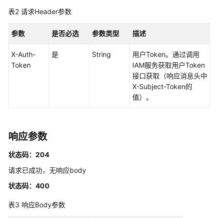
前
表2
请求Header参数
必
读
参数
是否必选
参数类型
描述
X-Auth-
API
是
String
用户Token。通过调用
Token
概
IAM服务获取用户Token
览
接口获取（响应消息头中
X-Subject-Token的
值）。
如
何
调
用
响应参数
API
状态码：204
API
请求已成功，无响应body
状态码：400
管
理
表3
响应Body参数
SSL
证