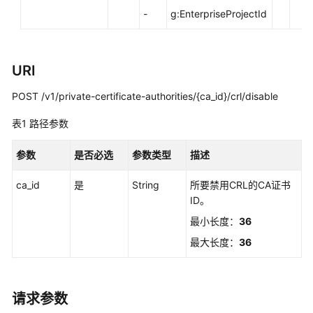
-
g:EnterpriseProjectId
私
有
证
书
URI
用
户
POST /v1/private-certificate-authorities/{ca_id}/crl/disable
指
表1
南
路径参数
参数
是否必选
参数类型
描述
最
佳
ca_id
是
String
所要禁用CRL的CA证书
实
ID。
践
最小长度：
36
API
最大长度：
36
参
考
请求参数
使
用