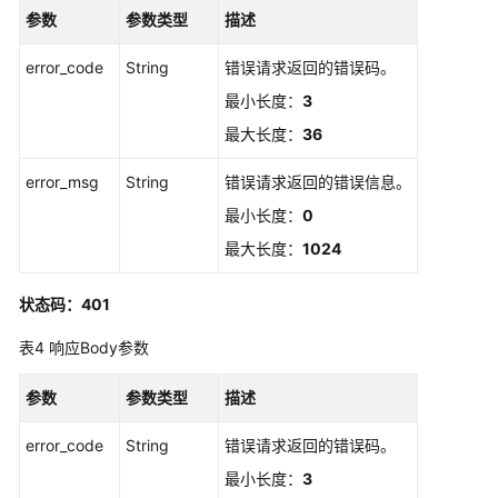
参数
参数类型
描述
书
error_code
String
错误请求返回的错误码。
管
理
最小长度：
3
私
最大长度：
36
有
证
error_msg
String
错误请求返回的错误信息。
书
最小长度：
0
私
最大长度：
1024
有
CA
状态码：401
管
理
表4
响应Body参数
参数
私
参数类型
描述
有
error_code
String
错误请求返回的错误码。
证
书
最小长度：
3
管