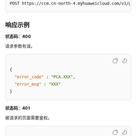
用
POST https://ccm.cn-north-4.myhuaweicloud.com/v1/pri
CRL
-
EnableCertificateAuthorityCrl
响应示例
状态码：400
禁
用
请求参数有误。
CRL
-
DisableCertificateAuthorityCrl
{
"error_code"
:
"PCA.XXX"
,
标
"error_msg"
签
:
"XXX"
管
}
理
状态码：401
订
被请求的页面需要鉴权。
单
管
理