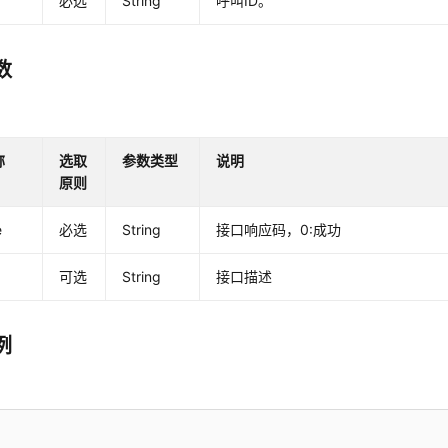
必选
String
呼叫ID。
数
称
选取
参数类型
说明
原则
e
必选
String
接口响应码，0:成功
可选
String
接口描述
例
例