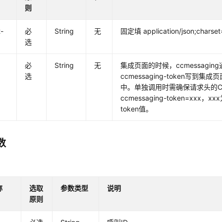
则
-
必
String
无
固定填 application/json;chars
选
必
String
无
集成页面的时候，ccmessagi
选
ccmessaging-token写到集成
中。单独调用时需确保请求头的Co
ccmessaging-token=xxx，xxx
token值。
数
称
选取
参数类型
说明
原则