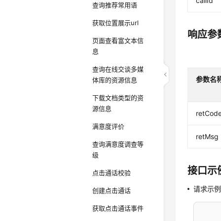
callId
查询推荐常用语
获取位置展示url
响应参
页面查看富文本信
息
查询在线交谈多媒
参数名
体库的资源信息
下载文档类型的资
源信息
retCod
满意度评价
retMsg
查询满意度调查等
级
接口示
点击通话校验
请求示
创建点击通话
获取点击通话事件