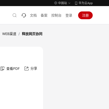
中国站
华为云App
文档
备案
控制台
登录
注册
/
WEB渠道
/
释放网页协同
分享
查看PDF