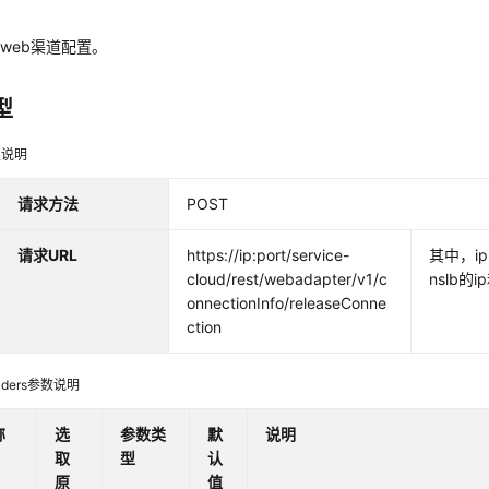
件
web渠道配置。
型
型说明
请求方法
POST
请求URL
https://ip:port/service-
其中，ip
cloud/rest/webadapter/v1/c
nslb的i
onnectionInfo/releaseConne
ction
ders参数说明
称
选
参数类
默
说明
取
型
认
原
值