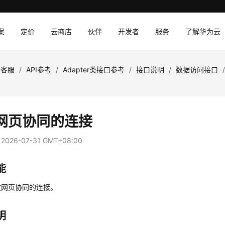
案
定价
云商店
伙伴
开发者
服务
了解华为云
云客服
/
API参考
/
Adapter类接口参考
/
接口说明
/
数据访问接口
网页协同的连接
：
2026-07-31 GMT+08:00
能
放网页协同的连接。
明