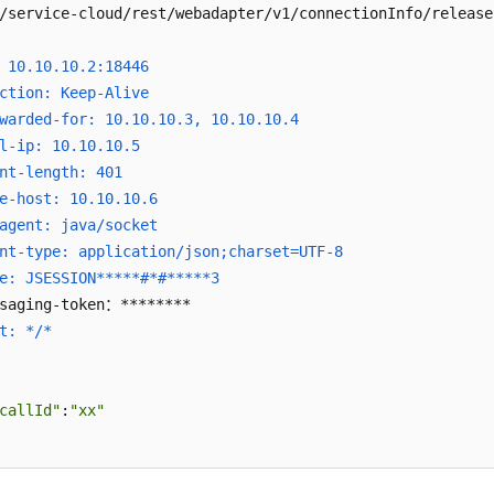
/service-cloud/rest/webadapter/v1/connectionInfo/release
 10.10.10.2:18446
ction: Keep-Alive
warded-for: 10.10.10.3, 10.10.10.4
l-ip: 10.10.10.5
nt-length: 401
e-host: 10.10.10.6
agent: java/socket
nt-type: application/json;charset=UTF-8
e: JSESSION*****#*#*****3
t: */*
callId"
:
"xx"