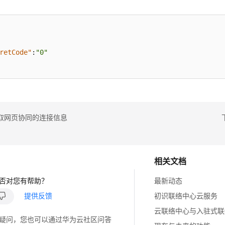
例
retCode"
:
"0"
取网页协同的连接信息
相关文档
否对您有帮助？
最新动态
提供反馈
初识联络中心云服务
云联络中心与入驻式联
疑问，您也可以通过华为云社区问答