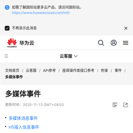
如需了解国际站更多云产品，请访问国际站。
https://www.huaweicloud.com/intl/
不再显示此消息
云客服
文档首页
/
云客服
/
API参考
/
座席操作类接口参考
/
附录
/
事件
/
多媒体事件
最
多媒体事件
新
动
更新时间：
2025-11-13 GMT+08:00
态
多媒体消息事件
产
H5接入信息事件
品