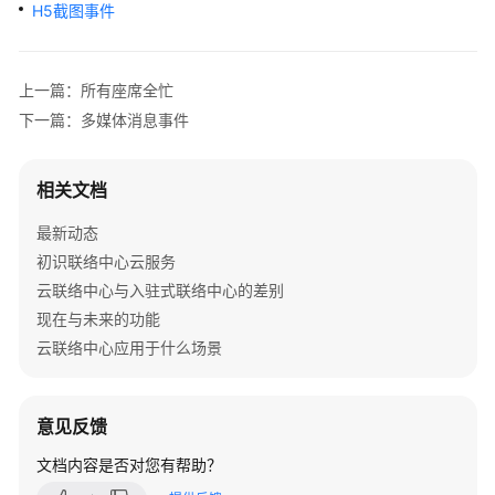
介
H5截图事件
绍
快
上一篇：所有座席全忙
速
下一篇：多媒体消息事件
入
门
相关文档
用
最新动态
户
指
初识联络中心云服务
南
云联络中心与入驻式联络中心的差别
现在与未来的功能
价
云联络中心应用于什么场景
格
说
明
意见反馈
开
文档内容是否对您有帮助？
发