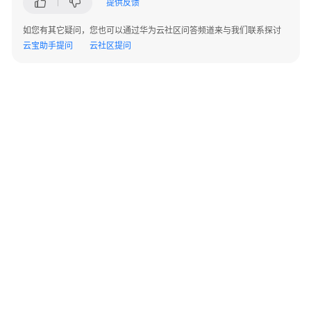
提供反馈
指
南
如您有其它疑问，您也可以通过华为云社区问答频道来与我们联系探讨
云宝助手提问
云社区提问
API
参
考
接
口
鉴
权
方
式
系
统
©2026 Huaweicloud.com 版权所有
黔ICP备20004760号-14
苏B2-20130048号
配
A2.B1.B2-20070312
置
增值电信业务经营许可证：B1.B2-20200593 | 代理域名注册服务机构：新网、西数
类
电子营业执照
贵公网安备 52990002000093号
接