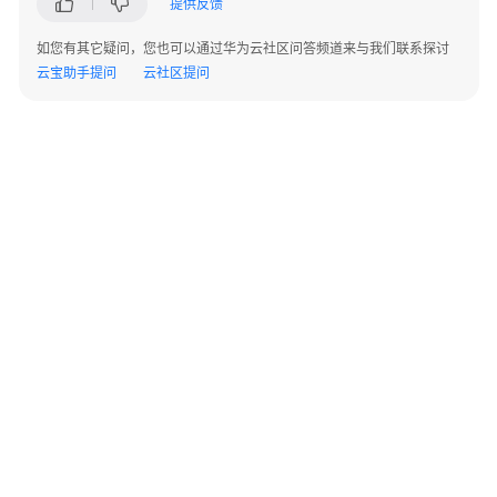
提供反馈
指
南
如您有其它疑问，您也可以通过华为云社区问答频道来与我们联系探讨
云宝助手提问
云社区提问
API
参
考
接
口
鉴
权
方
式
系
统
©2026 Huaweicloud.com 版权所有
黔ICP备20004760号-14
苏B2-20130048号
配
A2.B1.B2-20070312
置
增值电信业务经营许可证：B1.B2-20200593 | 代理域名注册服务机构：新网、西数
类
电子营业执照
贵公网安备 52990002000093号
接