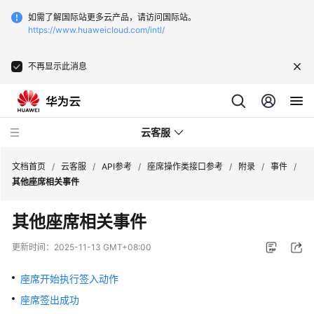
如需了解国际站更多云产品，请访问国际站。
https://www.huaweicloud.com/intl/
不再显示此消息
云客服
文档首页
/
云客服
/
API参考
/
座席操作类接口参考
/
附录
/
事件
/
其他座席相关事件
最
其他座席相关事件
新
动
更新时间：
2025-11-13 GMT+08:00
态
座席开始执行签入动作
产
座席签出成功
品