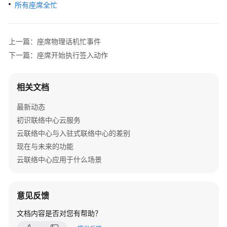
介
所有座席全忙
绍
快
上一篇：座席物理话机忙事件
速
下一篇：座席开始执行签入动作
入
门
相关文档
用
最新动态
户
指
初识联络中心云服务
南
云联络中心与入驻式联络中心的差别
现在与未来的功能
价
云联络中心应用于什么场景
格
说
明
意见反馈
开
文档内容是否对您有帮助？
发