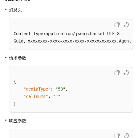
座
消息头
席
并
发
会
Content-Type:application/json;charset=UTF-8

话
Guid：xxxxxxxx-xxxx-xxxx-xxxx-xxxxxxxxxxxx.AgentGa
数
设
请求参数
置:setcallnumsbymediatype
视
频
{
文
"mediaType"
:
"53"
,
件
"callnums"
:
"1"
下
}
载:video
响应参数
座
席
会