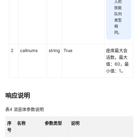
座
入的
席
技能
队列
事
类型
件:agentevent
相
同。
录
音
下
2
callnums
string
True
座席最大会
载:record
话数，最大
值：60，最
多
小值：1。
媒
体
接
响应说明
口:mediaCall
表4
消息体参数说明
发
送
序
名称
参数类型
说明
消
号
息:sendmessage