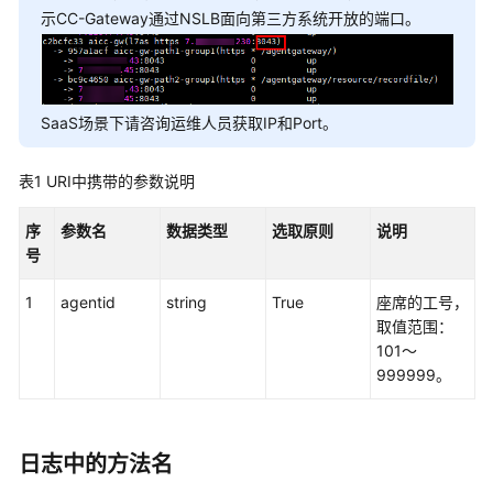
指
示CC-Gateway通过NSLB面向第三方系统开放的端口。
南
API
参
SaaS场景下请咨询运维人员获取IP和Port。
考
表1
URI中携带的参数说明
接
口
序
参数名
数据类型
选取原则
说明
鉴
号
权
方
1
agentid
string
True
座席的工号，
式
取值范围：
101～
系
999999。
统
配
置
类
日志中的方法名
接