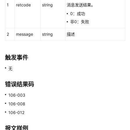
1
retcode
string
消息发送结果。
座
0：成功
席
单
非0：失败
媒
体
2
message
string
描述
类
型
并
触发事件
发
会
无
话
数
错误结果码
设
置:setcallnums
106-003
会
106-008
话
106-012
转
移:transfer
报文样例