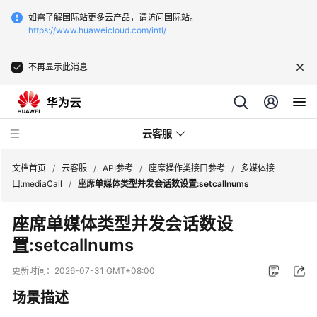
如需了解国际站更多云产品，请访问国际站。
https://www.huaweicloud.com/intl/
不再显示此消息
云客服
文档首页
/
云客服
/
API参考
/
座席操作类接口参考
/
多媒体接
口:mediaCall
/
座席单媒体类型并发会话数设置:setcallnums
最
座席单媒体类型并发会话数设
新
置:setcallnums
动
态
更新时间：
2026-07-31 GMT+08:00
产
场景描述
品