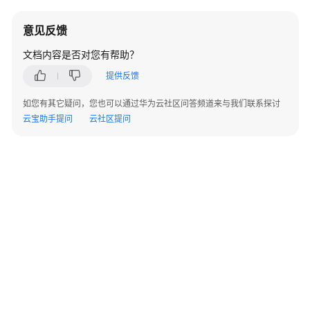
话
意见反馈
单
文档内容是否对您有帮助？
类
接
提供反馈
口
参
如您有其它疑问，您也可以通过华为云社区问答频道来与我们联系探讨
考
云宝助手提问
云社区提问
智
能
化
模
块
接
口
参
考
知