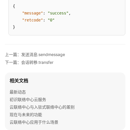
议:agentconf
{
"message"
:
"success"
,
附
"retcode"
:
"0"
录
}
监
控
类
上一篇：发送消息:sendmessage
接
下一篇：会话转移:transfer
口
参
考
相关文档
外
最新动态
呼
初识联络中心云服务
类
云联络中心与入驻式联络中心的差别
接
现在与未来的功能
口
参
云联络中心应用于什么场景
考