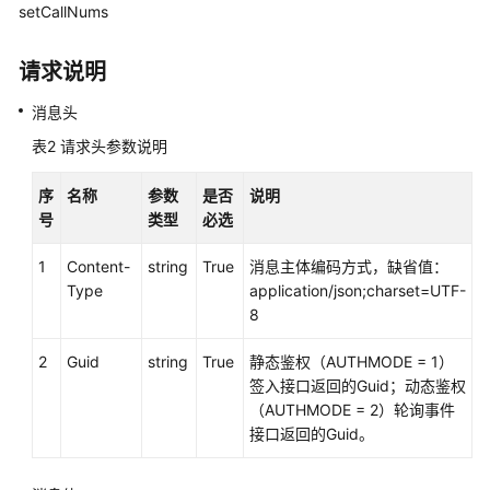
口
setCallNums
参
考
请求说明
（API
Fabric）
消息头
表2
请求头参数说明
座
席
序
名称
参数
是否
说明
操
号
类型
必选
作
类
1
Content-
string
True
消息主体编码方式，缺省值：
接
Type
application/json;charset=UTF-
口
8
参
考
2
Guid
string
True
静态鉴权（AUTHMODE = 1）
签入接口返回的Guid；动态鉴权
文
（AUTHMODE = 2）轮询事件
档
接口返回的Guid。
信
息