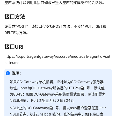
介
座席系统可以调用此接口修改已签入座席的媒体类型的会话数。
绍
接口方法
快
速
设置成“POST”。该接口仅支持POST方法，不支持PUT、GET和
入
DELTE等方法。
门
接口URI
用
户
https://ip:port/agentgateway/resource/mediacall/{agentid}/set
指
callnums
南
说明：
价
如果CC-Gateway单机部署，IP地址为CC-Gateway服务器
格
地址，port为CC-Gateway服务器的HTTPS端口号，默认值
说
为8043；如果CC-Gateway采用集群模式部署，IP请配置为
明
NSLB地址， Port请配置为默认值8043。
开
NSLB上的CC-Gateway端口号，请以nslb用户登录任意一个
发
NSLB节点，执行./nslbctl l查询，查询结果中，如下端口表