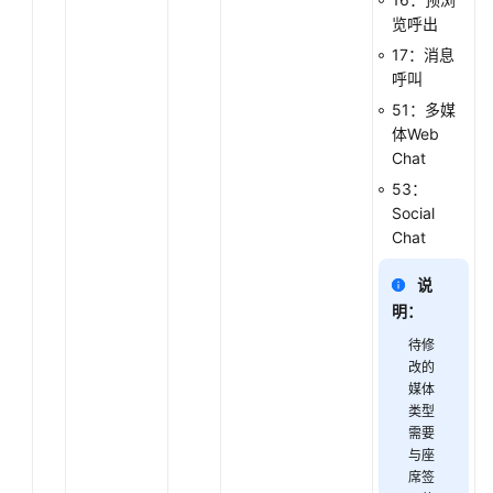
队
览呼出
列
设
17：消息
备:queuedevice
呼叫
51：多媒
座
体Web
席
Chat
班
53：
组:agentgroup
Social
Chat
呼
叫
说
数
明：
据:calldata
待修
改的
实
媒体
时
类型
质
需要
检:qualitycontrol
与座
席签