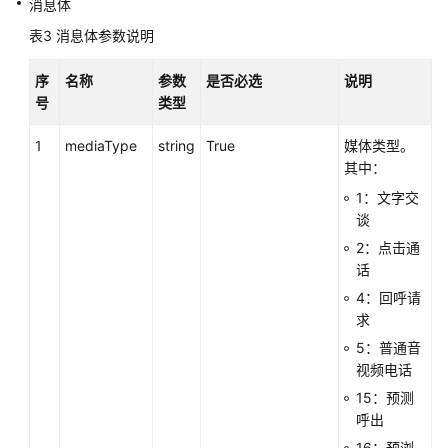
消息体
座
表3
消息体参数说明
席
操
序
名称
参数
是否必选
说明
作
号
类型
类
接
1
mediaType
string
True
媒体类型。
口:onlineagent
其中：
1：文字交
呼
谈
叫
2：点击通
控
话
制
类:voicecall
4：回呼请
求
录
5：普通音
音
视频电话
回
15：预测
放:recordplay
呼出
16：预浏