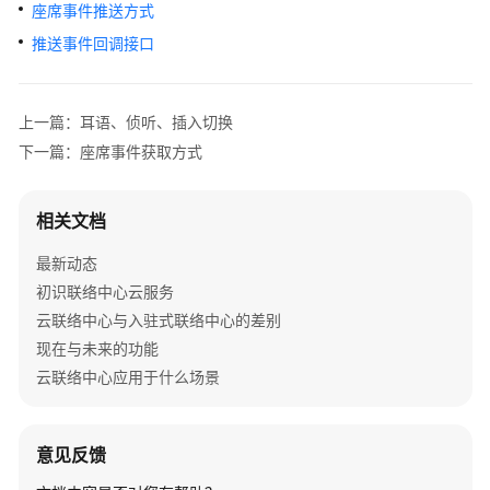
介
座席事件推送方式
绍
推送事件回调接口
快
速
上一篇：耳语、侦听、插入切换
入
下一篇：座席事件获取方式
门
用
相关文档
户
指
最新动态
南
初识联络中心云服务
云联络中心与入驻式联络中心的差别
价
现在与未来的功能
格
云联络中心应用于什么场景
说
明
开
意见反馈
发