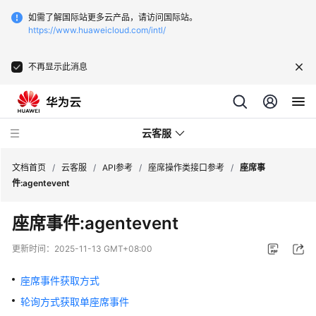
如需了解国际站更多云产品，请访问国际站。
https://www.huaweicloud.com/intl/
不再显示此消息
云客服
文档首页
/
云客服
/
API参考
/
座席操作类接口参考
/
座席事
件:agentevent
最
座席事件:agentevent
新
动
更新时间：
2025-11-13 GMT+08:00
态
座席事件获取方式
产
轮询方式获取单座席事件
品