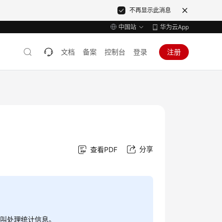
不再显示此消息
中国站
华为云App
文档
备案
控制台
登录
注册
分享
查看PDF
呼叫处理统计信息。