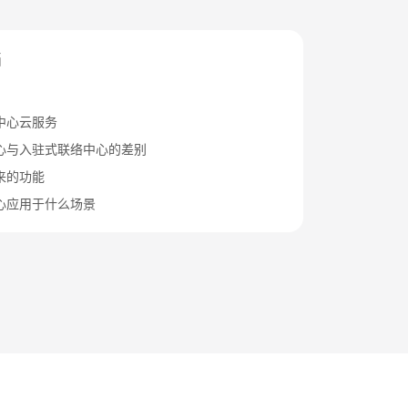
档
中心云服务
心与入驻式联络中心的差别
来的功能
心应用于什么场景