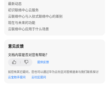
最新动态
止
录
初识联络中心云服务
音
云联络中心与入驻式联络中心的差别
现在与未来的功能
放
云联络中心应用于什么场景
音
重
定
意见反馈
位
文档内容是否对您有帮助？
队
提供反馈
列
设
如您有其它疑问，您也可以通过华为云社区问答频道来与我们联系探讨
备:queuedevice
云宝助手提问
云社区提问
座
席
班
组:agentgroup