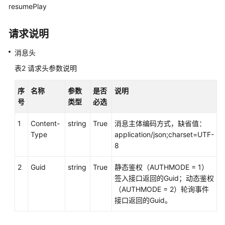
resumePlay
座
席
请求说明
操
作
消息头
类
接
表2
请求头参数说明
口
参
序
名称
参数
是否
说明
考
号
类型
必选
文
1
Content-
string
True
消息主体编码方式，缺省值：
档
Type
application/json;charset=UTF-
信
8
息
2
Guid
string
True
静态鉴权（AUTHMODE = 1）
签入接口返回的Guid；动态鉴权
座
（AUTHMODE = 2）轮询事件
席
接口返回的Guid。
操
作
类