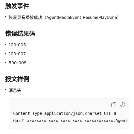
停
触发事件
放
恢复录音播放成功（AgentMediaEvent_ResumePlayDone）
音
恢
错误结果码
复
100-006
放
音
100-007
500-005
放
音
报文样例
快
进
消息头
放
音
快
Content-Type:application/json;charset=UTF-8

退
Guid：xxxxxxxx-xxxx-xxxx-xxxx-xxxxxxxxxxxx.AgentGa
停