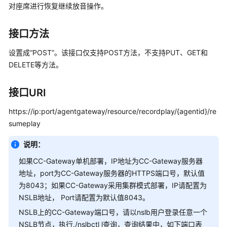
入
对座席进行恢复继续放音操作。
门
接口方法
用
户
设置成“POST”。该接口仅支持POST方法，不支持PUT、GET和
指
DELETE等方法。
南
接口URI
价
格
https://ip:port/agentgateway/resource/recordplay/{agentid}/re
说
sumeplay
明
说明：
开
发
如果CC-Gateway单机部署，IP地址为CC-Gateway服务器
指
地址，port为CC-Gateway服务器的HTTPS端口号，默认值
南
为8043；如果CC-Gateway采用集群模式部署，IP请配置为
NSLB地址， Port请配置为默认值8043。
API
NSLB上的CC-Gateway端口号，请以nslb用户登录任意一个
参
NSLB节点，执行./nslbctl l查询，查询结果中，如下端口表