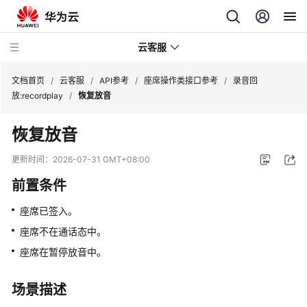
云客服
文档首页
/
云客服
/
API参考
/
座席操作类接口参考
/
录音回
放:recordplay
/
恢复放音
最
恢复放音
新
动
更新时间：
2026-07-31 GMT+08:00
态
前置条件
产
座席已签入。
品
介
座席不在通话态中。
绍
座席在暂停放音中。
快
场景描述
速