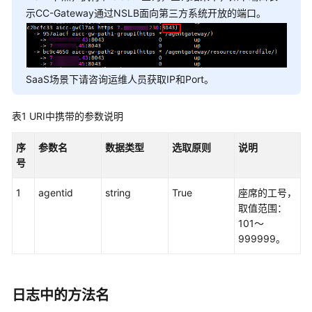
考
示CC-Gateway通过NSLB面向第三方系统开放的端口。
接
口
鉴
权
SaaS场景下请咨询运维人员获取IP和Port。
方
式
表1
URI中携带的参数说明
系
序
参数名
数据类型
选取原则
说明
统
号
配
置
1
agentid
string
True
座席的工号，
类
取值范围：
接
101～
口
999999。
参
考
（API
日志中的方法名
Fabric）