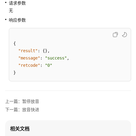
请求参数
止
无
放
音
响应参数
开
始
{
录
"result"
:
{
}
,
屏
"message"
:
"success"
,
"retcode"
:
"0"
停
}
止
录
屏
开
上一篇：暂停放音
始
下一篇：放音快进
录
音
相关文档
停