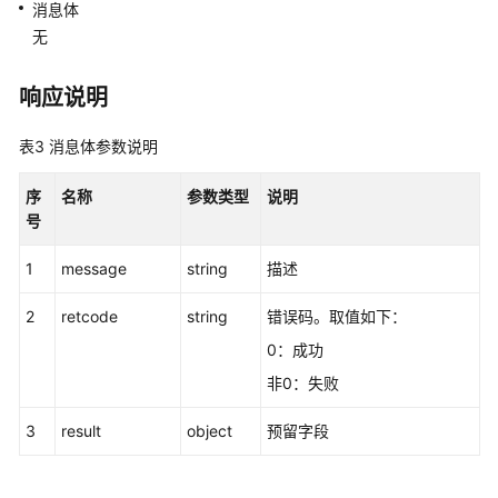
消息体
接
无
口:onlineagent
响应说明
呼
叫
控
表3
消息体参数说明
制
类:voicecall
序
名称
参数类型
说明
号
录
音
1
message
string
描述
回
2
retcode
string
错误码。取值如下：
放:recordplay
0：成功
开
非0：失败
始
放
3
result
object
预留字段
音
暂