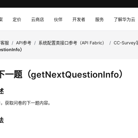
案
定价
云商店
伙伴
开发者
服务
了解华为云
云客服
/
API参考
/
系统配置类接口参考（API Fabric）
/
CC-Surve
stionInfo）
一题（getNextQuestionInfo）
述
口，获取问卷的下一题内容。
法