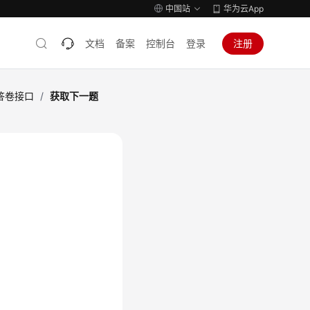
中国站
华为云App
文档
备案
控制台
登录
注册
y答卷接口
/
获取下一题