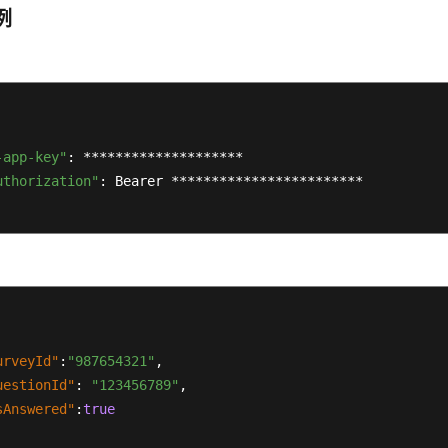
例
-app-key"
: ********************

uthorization"
: Bearer ************************

urveyId"
:
"987654321"
,
uestionId"
:
"123456789"
,
sAnswered"
:
true