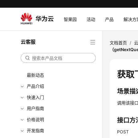
智果园
活动
产品
解决方
云客服
文档首页
/
（getNextQue
获取下
最新动态
产品介绍
场景描
快速入门
调用该接
用户指南
价格说明
接口方
开发指南
POST