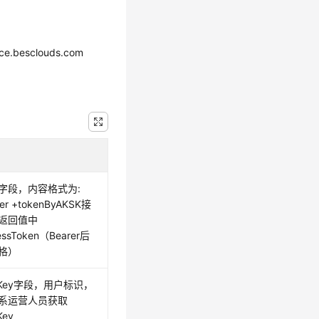
ce.besclouds.com
字段，内容格式为:
rer +tokenByAKSK接
返回值中
essToken（Bearer后
格）
pKey字段，用户标识，
系运营人员获取
Key