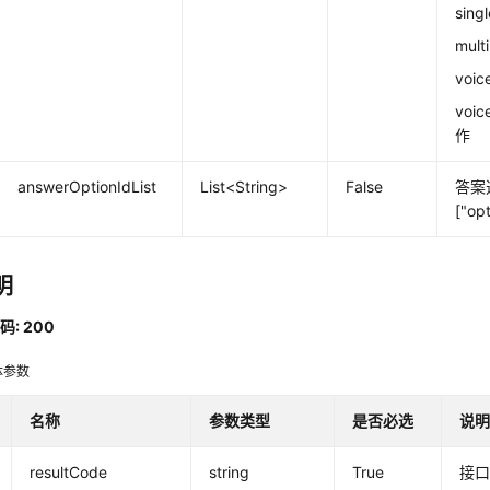
sin
mul
voi
voi
作
answerOptionIdList
List<String>
False
答案
["op
明
: 200
体参数
名称
参数类型
是否必选
说
resultCode
string
True
接