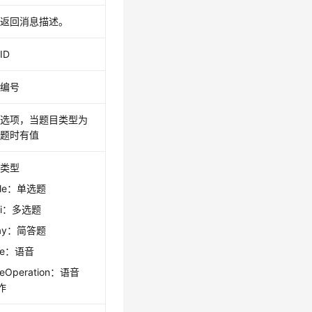
口返回消息描述。
ID
目编号
目选项，当题目类型为
择题时有值
目类型
ngle：单选题
lti：多选题
say：简答题
ice：语音
ceOperation：语音
作