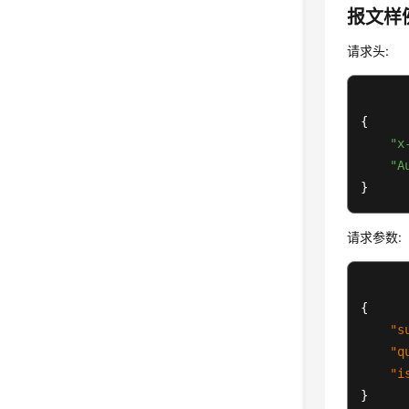
报文样
请求头:
{

"x
"A
}
请求参数:
{
"s
"q
"i
}