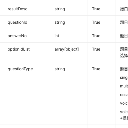
resultDesc
string
True
接
questionId
string
True
题目
answerNo
int
True
题
optionIdList
array[object]
True
题
选
questionType
string
True
题
si
mu
es
vo
voi
+操