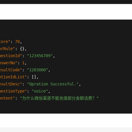
core"
:
70
,
prRule"
:
{
}
,
uestionId"
:
"123456789"
,
nswerNo"
:
1
,
esultCode"
:
"1203000"
,
ptionIdList"
:
[
]
,
esultDesc"
:
"Opration Successful."
,
uestionType"
:
"voice"
,
ontent"
:
"为什么微信渠道不能充值部分金额话费？"