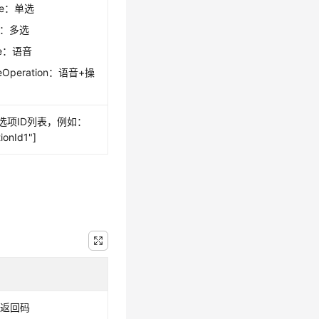
gle：单选
ti：多选
ce：语音
ceOperation：语音+操
选项ID列表，例如：
tionId1"]
明
口返回码