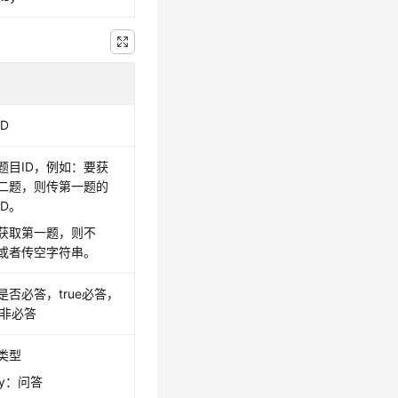
D
题目ID，例如：要获
二题，则传第一题的
ID。
获取第一题，则不
或者传空字符串。
是否必答，true必答，
se非必答
类型
ay：问答