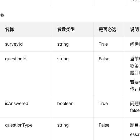
参数
名称
参数类型
是否必选
说明
surveyId
string
True
问卷I
questionId
string
False
当前
取第
题目
若要
传，
isAnswered
boolean
True
问题
fal
questionType
string
False
题目
ess