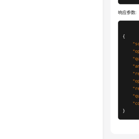
响应参数:
{
"s
"o
"q
"a
"r
"o
"r
"q
"c
}