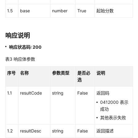
概
1.5
base
number
True
起始分数
述
呼
叫
响应说明
中
响应状态码: 200
心
配
表3
响应体参数
置
类
序号
名称
参数类型
是否必
说明
接
选
口
1.1
resultCode
string
False
返回码
移
0412000 表示
动
成功
座
席
其他表示失败
和
双
1.2
resultDesc
string
False
返回描述
呼