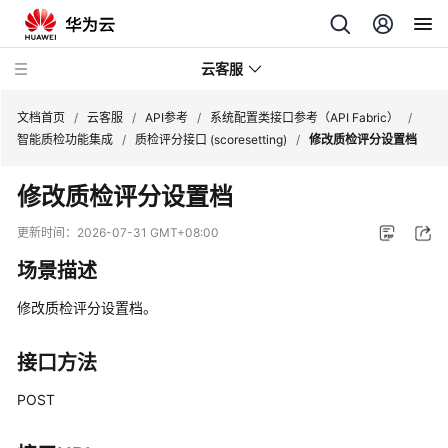
云客服
文档首页
/
云客服
/
API参考
/
系统配置类接口参考（API Fabric）
/
智能质检功能集成
/
质检评分接口 (scoresetting)
/
修改质检评分设置档
最
修改质检评分设置档
新
动
更新时间：
2026-07-31 GMT+08:00
态
场景描述
产
修改质检评分设置档。
品
介
绍
接口方法
POST
快
速