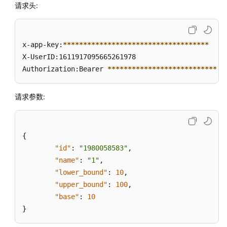
请求头:
座
席）
功
能
x-app-key:
****
****
****
****
****
****
****
****
****
集
X-UserID:1611917095665261978  

成
Authorization:Bearer 
****
****
****
****
****
****
****
*
联
请求参数:
邦
用
户
管
{
理
"id"
:
"1980058583"
,
接
"name"
:
"1"
,
口
"lower_bound"
:
10
,
"upper_bound"
:
100
,
网
"base"
:
10
页
}
客
户