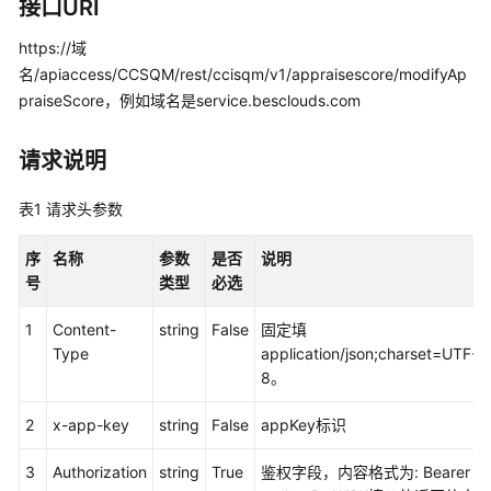
入
接口URI
门
https://域
名/apiaccess/CCSQM/rest/ccisqm/v1/appraisescore/modifyAp
用
户
praiseScore，例如域名是service.besclouds.com
指
南
请求说明
价
表1
请求头参数
格
说
序
名称
参数
是否
说明
明
号
类型
必选
开
1
Content-
string
False
固定填
发
Type
application/json;charset=UTF-
指
8。
南
2
x-app-key
string
False
appKey标识
API
参
3
Authorization
string
True
鉴权字段，内容格式为: Bearer