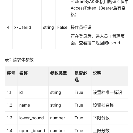
考
+tokenByAKSK接口的返回值中
AccessToken（Bearer后有空
接
格）
口
4
x-UserId
鉴
string
False
操作员标识
权
可在登录后，进入员工管理页
方
面，查看接口
返回的userId
式
表2
请求体参数
系
统
序号
名称
参数类型
是否必
说明
配
选
置
类
1.1
id
string
True
设置档唯一标识
接
口
1.2
name
string
True
设置档名称
参
考
1.3
lower_bound
number
True
下限分数
（API
Fabric）
1.4
upper_bound
number
True
上限分数