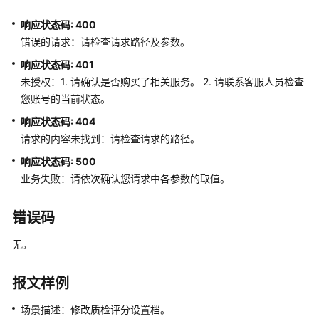
功
响应状态码: 400
能
错误的请求：请检查请求路径及参数。
集
成
响应状态码: 401
未授权：1. 请确认是否购买了相关服务。 2. 请联系客服人员检查
语
您账号的当前状态。
音
响应状态码: 404
通
请求的内容未找到：请检查请求的路径。
知
功
响应状态码: 500
能
业务失败：请依次确认您请求中各参数的取值。
集
成
错误码
手
无。
机
接
报文样例
听
（离
场景描述：修改质检评分设置档。
线