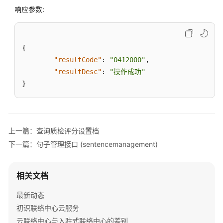
端
响应参数:
接
入
{
通
"resultCode"
:
"0412000"
,
知
功
"resultDesc"
:
"操作成功"
能
}
集
成
智
上一篇：查询质检评分设置档
能
下一篇：句子管理接口 (sentencemanagement)
质
检
功
相关文档
能
集
最新动态
成
初识联络中心云服务
云联络中心与入驻式联络中心的差别