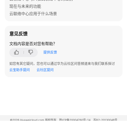
质
现在与未来的功能
检
云联络中心应用于什么场景
评
分
接
意见反馈
口
(scoresetting)
文档内容是否对您有帮助？
创
提供反馈
建
如您有其它疑问，您也可以通过华为云社区问答频道来与我们联系探讨
质
云宝助手提问
云社区提问
检
评
分
设
置
档
套
©2026 Huaweicloud.com 版权所有
黔ICP备20004760号-14
苏B2-20130048号
用
A2.B1.B2-20070312