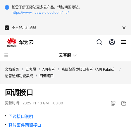
如需了解国际站更多云产品，请访问国际站。
https://www.huaweicloud.com/intl/
不再显示此消息
云客服
文档首页
/
云客服
/
API参考
/
系统配置类接口参考（API Fabric）
/
语音通知功能集成
/
回调接口
最
回调接口
新
动
更新时间：
2025-11-13 GMT+08:00
态
回调接口说明
产
释放事件回调接口
品