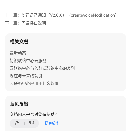
介
绍
上一篇：创建语音通知（V2.0.0）（createVoiceNotification）
快
下一篇：回调接口说明
速
入
相关文档
门
最新动态
用
初识联络中心云服务
户
云联络中心与入驻式联络中心的差别
指
南
现在与未来的功能
云联络中心应用于什么场景
价
格
说
意见反馈
明
文档内容是否对您有帮助？
开
提供反馈
发