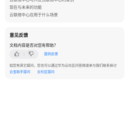
指
现在与未来的功能
南
云联络中心应用于什么场景
API
参
意见反馈
考
文档内容是否对您有帮助？
接
提供反馈
口
鉴
如您有其它疑问，您也可以通过华为云社区问答频道来与我们联系探讨
权
云宝助手提问
云社区提问
方
式
系
统
配
置
类
接