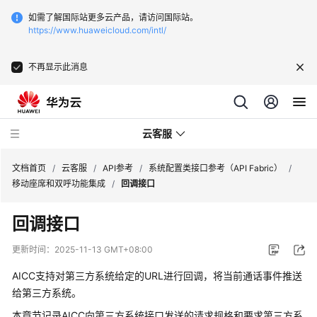
如需了解国际站更多云产品，请访问国际站。
https://www.huaweicloud.com/intl/
不再显示此消息
云客服
文档首页
/
云客服
/
API参考
/
系统配置类接口参考（API Fabric）
/
移动座席和双呼功能集成
/
回调接口
最
回调接口
新
动
更新时间：
2025-11-13 GMT+08:00
态
AICC
支持对第三方系统给定的URL进行回调，将当前通话事件推送
产
给第三方系统。
品
本章节记录
AICC
向第三方系统接口发送的请求规格和要求第三方系