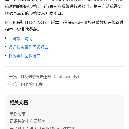
介
统返回的响应规格，当与第三方系统进行对接时，第三方系统需要
绍
根据本章节的规格要求开发接口。
快
HTTPS采用TLS1.2及以上版本，确保web应用的敏感数据在传输过
速
程中不被非法截获。
入
回调接口说明
门
通话状态事件回调接口
用
释放事件回调接口
户
指
南
上一篇：ITA双呼结果通知（statusnotify）
下一篇：回调接口说明
价
格
说
相关文档
明
最新动态
开
初识联络中心云服务
发
云联络中心与入驻式联络中心的差别