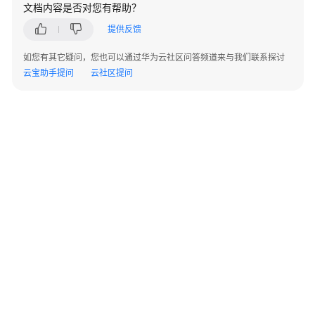
指
文档内容是否对您有帮助？
南
提供反馈
混
如您有其它疑问，您也可以通过华为云社区问答频道来与我们联系探讨
合
云宝助手提问
云社区提问
云
备
份
特
性
指
南
最
佳
实
践
©2026 Huaweicloud.com 版权所有
黔ICP备20004760号-14
苏B2-20130048号
API
A2.B1.B2-20070312
参
增值电信业务经营许可证：B1.B2-20200593 | 代理域名注册服务机构：新网、西数