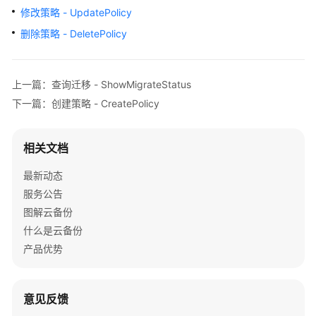
公
修改策略 - UpdatePolicy
告
删除策略 - DeletePolicy
产
品
上一篇：查询迁移 - ShowMigrateStatus
介
绍
下一篇：创建策略 - CreatePolicy
计
相关文档
费
说
最新动态
明
服务公告
图解云备份
快
速
什么是云备份
入
产品优势
门
用
意见反馈
户