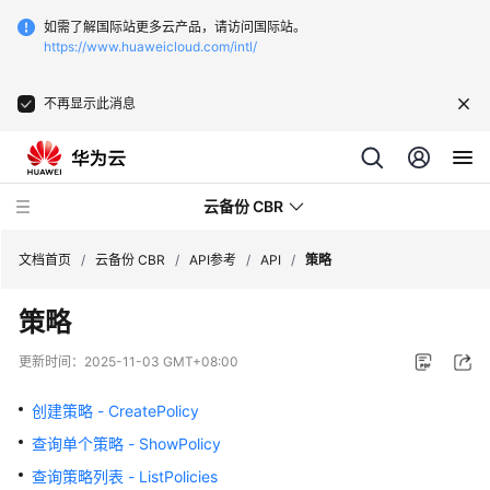
如需了解国际站更多云产品，请访问国际站。
https://www.huaweicloud.com/intl/
不再显示此消息
云备份 CBR
文档首页
/
云备份 CBR
/
API参考
/
API
/
策略
策略
最
新
更新时间：
2025-11-03 GMT+08:00
动
态
创建策略 - CreatePolicy
查询单个策略 - ShowPolicy
服
务
查询策略列表 - ListPolicies