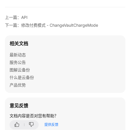
公
告
上一篇：API
产
下一篇：修改付费模式 - ChangeVaultChargeMode
品
介
绍
相关文档
最新动态
计
费
服务公告
说
图解云备份
明
什么是云备份
产品优势
快
速
入
意见反馈
门
文档内容是否对您有帮助？
用
提供反馈
户