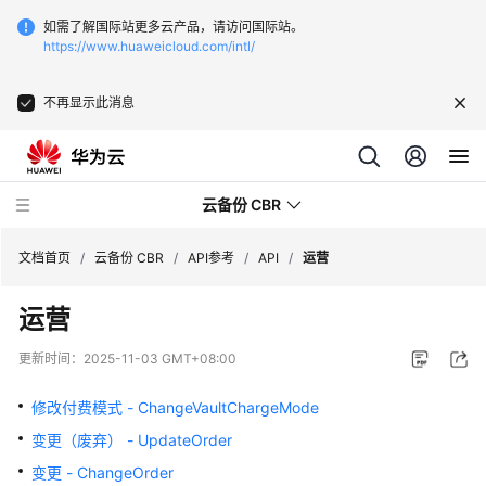
如需了解国际站更多云产品，请访问国际站。
https://www.huaweicloud.com/intl/
不再显示此消息
云备份 CBR
文档首页
/
云备份 CBR
/
API参考
/
API
/
运营
运营
最
新
更新时间：
2025-11-03 GMT+08:00
动
态
修改付费模式 - ChangeVaultChargeMode
变更（废弃） - UpdateOrder
服
务
变更 - ChangeOrder