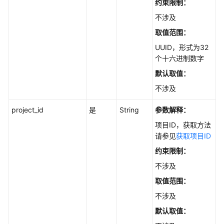
云
约束限制：
备
不涉及
份
取值范围：
特
性
UUID，形式为32
指
个十六进制数字
南
默认取值：
不涉及
最
佳
project_id
是
String
参数解释：
实
践
项目ID，获取方法
请参见
获取项目ID
API
约束限制：
参
不涉及
考
取值范围：
使
不涉及
用
默认取值：
前
必