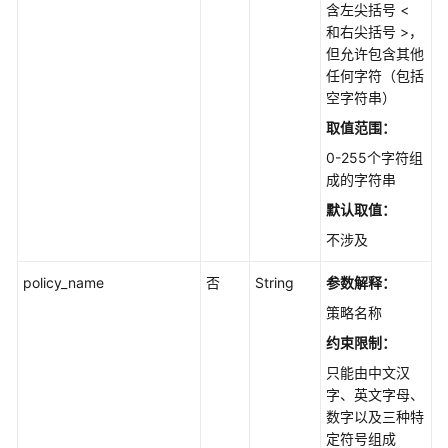
含左尖括号 <
创
和右尖括号 >，
建
但允许包含其他
组
任何字符（包括
织
空字符串）
策
取值范围：
略
0-255个字符组
-
成的字符串
CreateOrganizationPolicy
默认取值：
查
不涉及
询
组
policy_name
否
String
参数解释：
织
策略名称
策
略
约束限制：
列
只能由中文汉
表
字、英文字母、
-
数字以及三种特
ListOrganizationPolicies
定符号组成