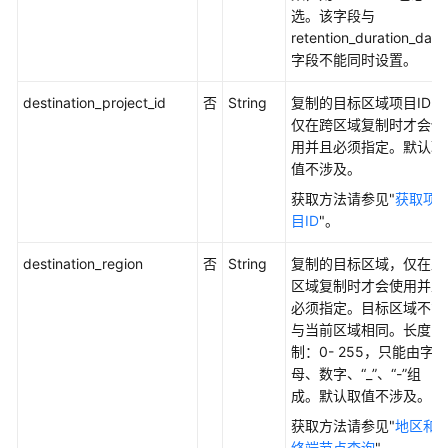
限
选。该字段与
和
retention_duration_days
授
字段不能同时设置。
权
destination_project_id
否
String
复制的目标区域项目ID，
项
仅在跨区域复制时才会使
用并且必须指定。默认取
附
值不涉及。
录
获取方法请参见"
获取项
SDK
目ID
"。
参
考
destination_region
否
String
复制的目标区域，仅在跨
区域复制时才会使用并且
场
必须指定。目标区域不能
景
与当前区域相同。长度限
代
制：0- 255，只能由字
码
母、数字、“_”、“-”组
示
成。默认取值不涉及。
例
获取方法请参见"
地区和
终端节点查询
"。