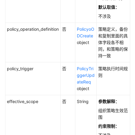
组
默认取值：
织
不涉及
策
略
policy_operation_definition
否
PolicyoO
策略定义，备份
部
DCreate
和复制里面的具
署
object
体字段各不相
状
同，和策略的保
态
持一致
列
表
policy_trigger
否
PolicyTri
策略执行时间规
-
ggerUpd
则
ListOrganizationPolicyDetail
ateReq
object
查
询
effective_scope
否
String
参数解释：
指
组织策略生效范
定
围
组
织
约束限制：
策