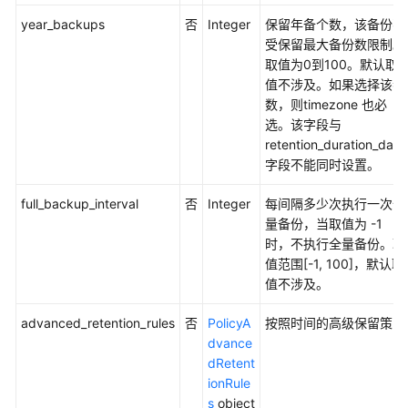
year_backups
否
Integer
保留年备个数，该备份不
受保留最大备份数限制。
取值为0到100。默认取
值不涉及。如果选择该参
数，则timezone 也必
选。该字段与
retention_duration_days
字段不能同时设置。
full_backup_interval
否
Integer
每间隔多少次执行一次全
量备份，当取值为 -1
时，不执行全量备份。取
值范围[-1, 100]，默认取
值不涉及。
advanced_retention_rules
否
PolicyA
按照时间的高级保留策略
dvance
dRetent
ionRule
s
object