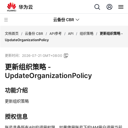
云备份 CBR
文档首页
/
云备份 CBR
/
API参考
/
API
/
组织策略
/
更新组织策略 -
UpdateOrganizationPolicy
最
更新时间：
2026-07-21 GMT+08:00
新
动
更新组织策略 -
态
UpdateOrganizationPolicy
服
功能介绍
务
公
更新组织策略
告
产
授权信息
品
账号具备所有API的调用权限，如果使用账号下的IAM用户调用当前