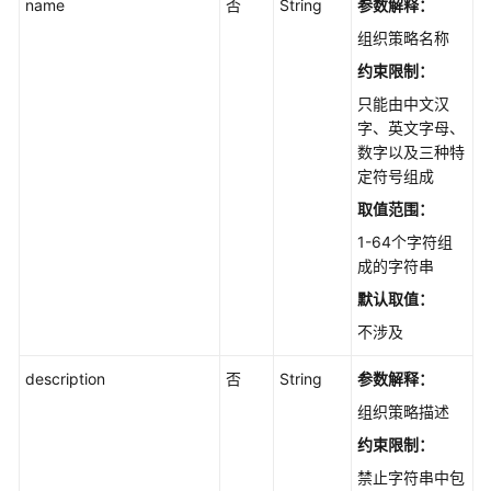
name
否
String
参数解释：
特
组织策略名称
性
约束限制：
查
询
只能由中文汉
字、英文字母、
数字以及三种特
可
定符号组成
保
护
取值范围：
性
1-64个字符组
成的字符串
备
默认取值：
份
共
不涉及
享
description
否
String
参数解释：
组
组织策略描述
织
约束限制：
策
略
禁止字符串中包