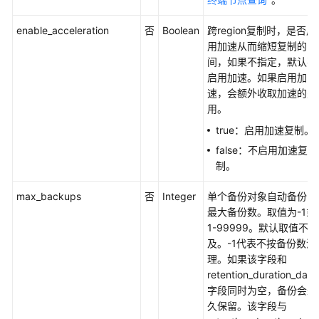
故
障
enable_acceleration
否
Boolean
跨region复制时，是否启
排
用加速从而缩短复制的时
除
间，如果不指定，默认不
启用加速。如果启用加
常
速，会额外收取加速的费
见
用。
问
true：启用加速复制。
题
false：不启用加速复
制。
视
频
max_backups
否
Integer
单个备份对象自动备份的
帮
最大备份数。取值为-1或
助
1-99999。默认取值不涉
及。-1代表不按备份数清
文
理。如果该字段和
档
retention_duration_days
下
字段同时为空，备份会永
载
久保留。该字段与