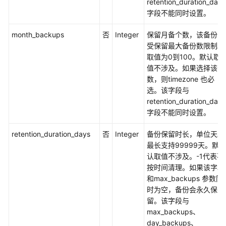
retention_duration_days
字段不能同时设置。
通
用
month_backups
否
Integer
保留月备个数，该备份不
参
受保留最大备份数限制。
考
取值为0到100。默认取
值不涉及。如果选择该参
产
数，则timezone 也必
品
选。该字段与
术
retention_duration_days
语
字段不能同时设置。
责
retention_duration_days
否
Integer
备份保留时长，单位天。
任
最长支持99999天。默
共
认取值不涉及。-1代表不
担
按时间清理。如果该字段
和max_backups 参数同
云
时为空，备份会永久保
服
留。该字段与
务
max_backups、
等
day_backups、