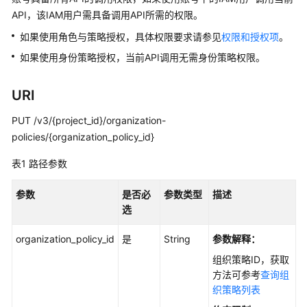
介
API，该IAM用户需具备调用API所需的权限。
绍
如果使用角色与策略授权，具体权限要求请参见
权限和授权项
。
计
如果使用身份策略授权，当前API调用无需身份策略权限。
费
说
明
URI
PUT /v3/{project_id}/organization-
快
policies/{organization_policy_id}
速
入
表1
路径参数
门
参数
是否必
参数类型
描述
用
选
户
指
organization_policy_id
是
String
参数解释：
南
组织策略ID，获取
方法可参考
查询组
混
织策略列表
合