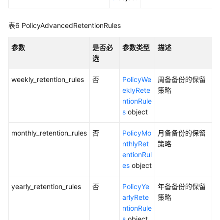
表6
PolicyAdvancedRetentionRules
参数
是否必
参数类型
描述
选
weekly_retention_rules
否
PolicyWe
周备备份的保留
eklyRete
策略
ntionRule
s
object
monthly_retention_rules
否
PolicyMo
月备备份的保留
nthlyRet
策略
entionRul
es
object
yearly_retention_rules
否
PolicyYe
年备备份的保留
arlyRete
策略
ntionRule
s
object