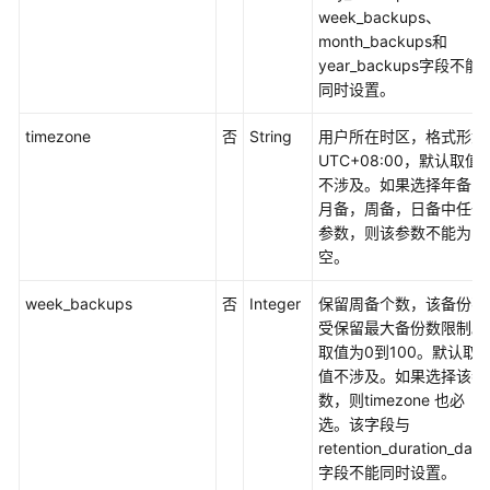
级
week_backups、
协
month_backups和
议
year_backups字段不能
（SLA）
同时设置。
白
timezone
否
String
用户所在时区，格式形如
皮
UTC+08:00，默认取值
书
不涉及。如果选择年备，
资
月备，周备，日备中任一
源
参数，则该参数不能为
空。
支
持
week_backups
否
Integer
保留周备个数，该备份不
区
受保留最大备份数限制。
域
取值为0到100。默认取
值不涉及。如果选择该参
系
数，则timezone 也必
统
选。该字段与
权
retention_duration_days
限
字段不能同时设置。