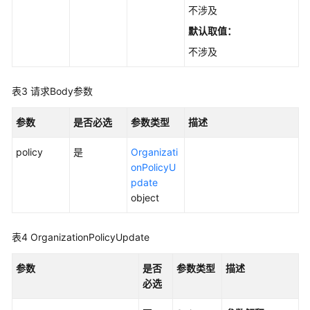
应
不涉及
用
默认取值：
备
份
不涉及
任
表3
请求Body参数
务
参数
是否必选
参数类型
描述
存
储
policy
是
Organizati
库
onPolicyU
pdate
项
object
目
策
表4
OrganizationPolicyUpdate
略
参数
是否
参数类型
描述
备
必选
份