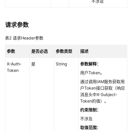
不涉及
读
API
请求参数
概
览
表2
请求Header参数
如
参数
是否必选
参数类型
描述
何
调
X-Auth-
是
String
参数解释：
用
Token
API
用户Token。
通过调用IAM服务获取用
API
户Token接口获取（响应
消息头中X-Subject-
运
Token的值）。
营
约束限制：
不涉及
文
件
取值范围：