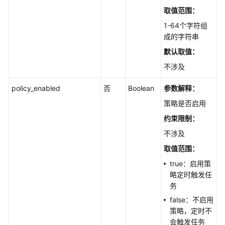
取值范围：
更
新
1-64个字符组
组
成的字符串
织
默认取值：
策
不涉及
略
-
policy_enabled
否
Boolean
参数解释：
UpdateOrganizationPolicy
策略是否启用
删
约束限制：
除
不涉及
组
织
取值范围：
策
true：启用策
略
略定时触发任
-
务
DeleteOrganizationPolicy
false：不启用
策略，定时不
查
会触发任务
询