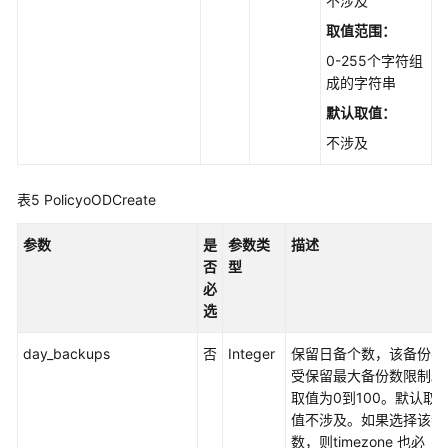
不涉及
略
取值范围：
-
ShowOrganizationPolicy
0-255个字符组
成的字符串
标
默认取值：
签
不涉及
还
原
表5
PolicyoODCreate
点
参数
是
参数类
描述
计
否
型
量
必
选
应
用
day_backups
否
Integer
保留日备个数，该备份不
示
受保留最大备份数限制。
例
取值为0到100。默认取
值不涉及。如果选择该参
权
数，则timezone 也必