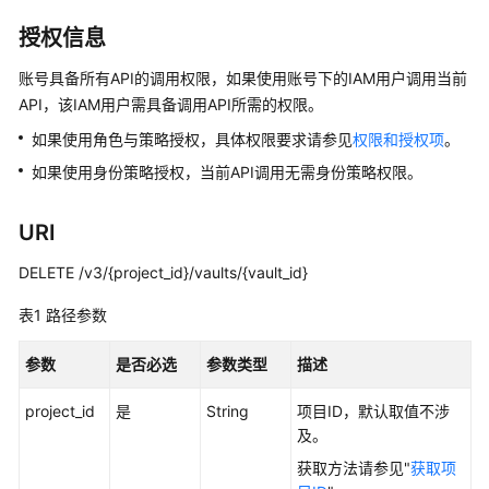
公
告
授权信息
账号具备所有API的调用权限，如果使用账号下的IAM用户调用当前
产
API，该IAM用户需具备调用API所需的权限。
品
介
如果使用角色与策略授权，具体权限要求请参见
权限和授权项
。
绍
如果使用身份策略授权，当前API调用无需身份策略权限。
计
URI
费
说
DELETE /v3/{project_id}/vaults/{vault_id}
明
表1
路径参数
快
速
参数
是否必选
参数类型
描述
入
门
project_id
是
String
项目ID，默认取值不涉
及。
用
获取方法请参见"
获取项
户