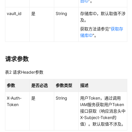
目ID
"。
指
南
vault_id
是
String
存储库ID，默认取值不涉
及。
混
获取方法请参见"
获取存
合
储库ID
"。
云
备
份
特
请求参数
性
指
表2
请求Header参数
南
参数
是否必选
参数类型
描述
最
佳
X-Auth-
是
String
用户Token，通过调用
实
Token
IAM服务获取用户Token
践
接口获取（响应消息头中
X-Subject-Token的
API
值）。默认取值不涉及。
参