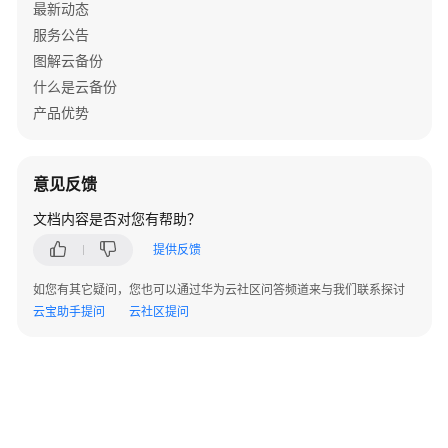
最新动态
储
库
服务公告
-
图解云备份
CreateVault
什么是云备份
产品优势
查
询
指
意见反馈
定
存
文档内容是否对您有帮助？
储
提供反馈
库
-
如您有其它疑问，您也可以通过华为云社区问答频道来与我们联系探讨
ShowVault
云宝助手提问
云社区提问
查
询
存
储
库