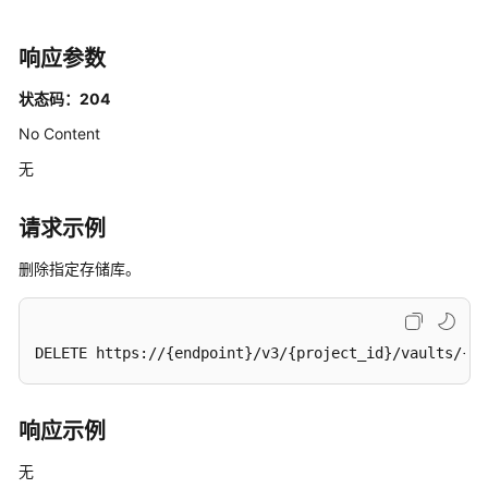
考
响应参数
使
用
状态码：204
前
必
No Content
读
无
API
请求示例
概
览
删除指定存储库。
如
何
调
DELETE https://{endpoint}/v3/{project_id}/vaults/{va
用
API
响应示例
API
无