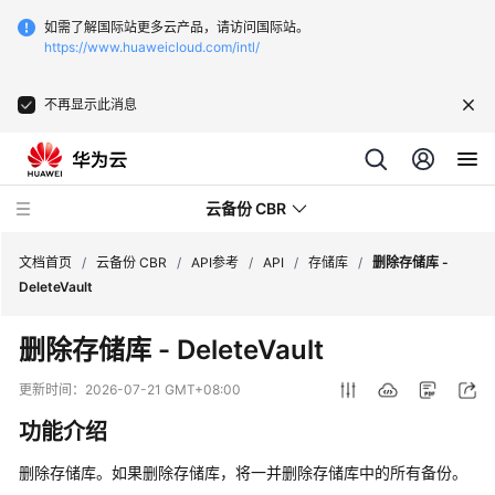
如需了解国际站更多云产品，请访问国际站。
https://www.huaweicloud.com/intl/
不再显示此消息
云备份 CBR
文档首页
/
云备份 CBR
/
API参考
/
API
/
存储库
/
删除存储库 -
DeleteVault
最
删除存储库 - DeleteVault
新
动
更新时间：
2026-07-21 GMT+08:00
态
功能介绍
服
删除存储库。如果删除存储库，将一并删除存储库中的所有备份。
务