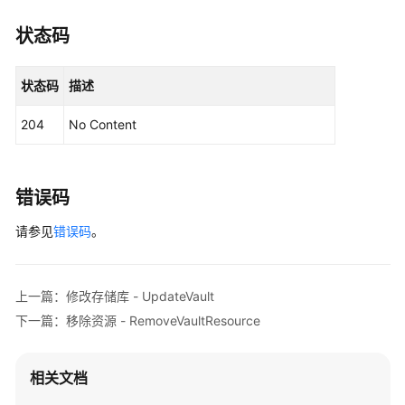
运
营
状态码
文
状态码
描述
件
应
204
No Content
用
备
份
错误码
任
请参见
错误码
务
。
存
储
上一篇：修改存储库 - UpdateVault
库
下一篇：移除资源 - RemoveVaultResource
创
建
相关文档
存