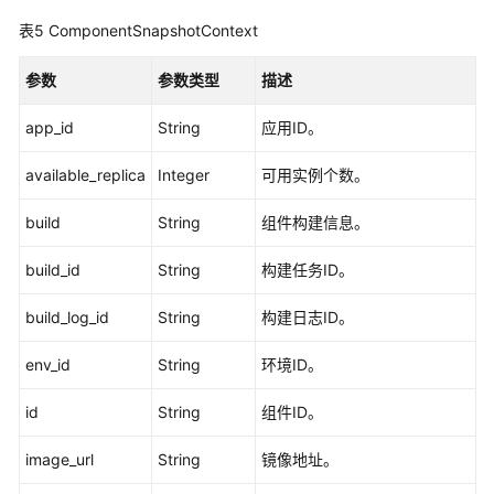
照
列
表5
ComponentSnapshotContext
表
-
参数
参数类型
描述
ListComponentSnapshots
app_id
String
应用ID。
获
取
available_replica
Integer
可用实例个数。
组
build
件
String
组件构建信息。
实
build_id
String
构建任务ID。
例
列
build_log_id
String
构建日志ID。
表
-
env_id
String
环境ID。
ListComponentInstances
id
String
组件ID。
组
件
image_url
String
镜像地址。
配
置