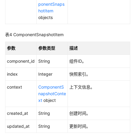
并
ponentSnaps
部
hotItem
署
objects
组
件
表4
ComponentSnapshotItem
-
CreateComponentWithConfiguration
参数
参数类型
描述
操
component_id
String
组件ID。
作
组
index
Integer
快照索引。
件
-
context
ComponentS
上下文信息。
ExecuteAction
napshotConte
xt
object
获
取
created_at
String
创建时间。
组
件
updated_at
String
更新时间。
快