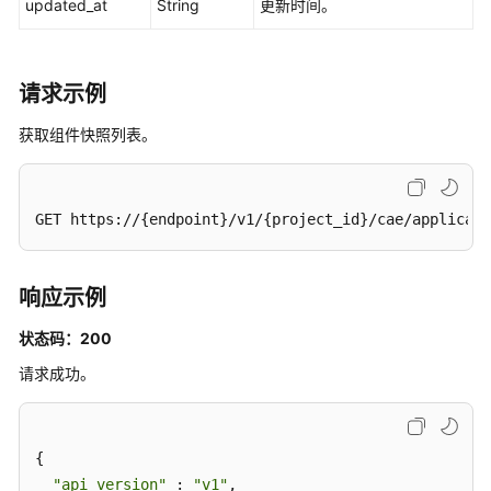
updated_at
String
更新时间。
示
例
请求示例
权
限
获取组件快照列表。
和
授
权
项
GET https://{endpoint}/v1/{project_id}/cae/applicati
附
录
响应示例
状态码：200
SDK
参
请求成功。
考
常
{

见
"api_version"
 : 
"v1"
,

问