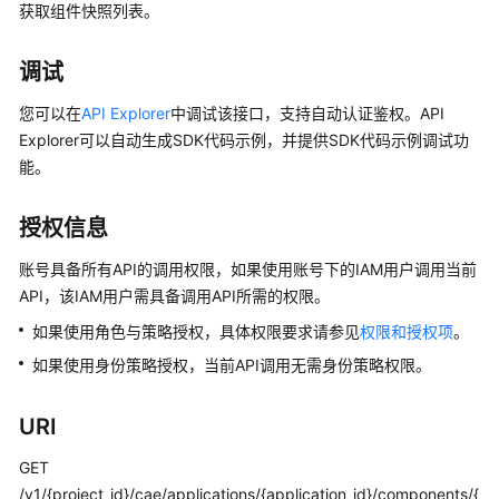
介
获取组件快照列表。
绍
调试
计
费
您可以在
API Explorer
中调试该接口，支持自动认证鉴权。API
说
Explorer可以自动生成SDK代码示例，并提供SDK代码示例调试功
明
能。
快
授权信息
速
入
账号具备所有API的调用权限，如果使用账号下的IAM用户调用当前
门
API，该IAM用户需具备调用API所需的权限。
如果使用角色与策略授权，具体权限要求请参见
权限和授权项
。
用
户
如果使用身份策略授权，当前API调用无需身份策略权限。
指
南
URI
最
GET
佳
/v1/{project_id}/cae/applications/{application_id}/components/{