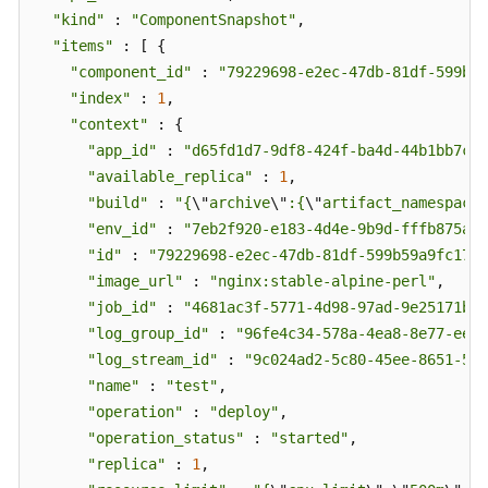
"kind"
 : 
"ComponentSnapshot"
,

题
"items"
 : [ {

视
"component_id"
 : 
"79229698-e2ec-47db-81df-599b59
频
"index"
 : 
1
,

帮
"context"
 : {

助
"app_id"
 : 
"d65fd1d7-9df8-424f-ba4d-44b1bb7cfc
"available_replica"
 : 
1
,

文
"build"
 : 
"{
\"
archive
\"
:{
\"
artifact_namespace
\
档
"env_id"
 : 
"7eb2f920-e183-4d4e-9b9d-fffb875ae5
下
"id"
 : 
"79229698-e2ec-47db-81df-599b59a9fc17"
,

载
"image_url"
 : 
"nginx:stable-alpine-perl"
,

"job_id"
 : 
"4681ac3f-5771-4d98-97ad-9e25171b26
"log_group_id"
 : 
"96fe4c34-578a-4ea8-8e77-ee59
通
用
"log_stream_id"
 : 
"9c024ad2-5c80-45ee-8651-5f2
参
"name"
 : 
"test"
,

考
"operation"
 : 
"deploy"
,

"operation_status"
 : 
"started"
,

产
"replica"
 : 
1
,

品