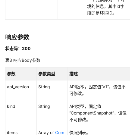
更
境的信息，其中id字
新
段即是环境ID。
组
件
-
UpdateComponent
响应参数
状态码：200
删
除
表3
响应Body参数
组
件
参数
参数类型
描述
-
DeleteComponent
api_version
String
API版本，固定值“v1”，该值不
可修改。
创
建、
kind
String
API类型，固定值
生
“ComponentSnapshot”，该值
效
不可修改。
配
置
items
Array of
Com
快照列表。