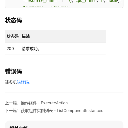
"resource_limit"
 : 
"{
\"
cpu_limit
\"
:
\"
500m
\"
,
\"
术
"runtime"
 : 
"Docker"
,

语
"source"
 : 
"{
\"
type
\"
:
\"
image
\"
,
\"
url
\"
:
\"
ngin
状态码
"status"
 : 
"running"
,

责
"version"
 : 
"1.0.0"
,

任
"created_at"
 : 
"2023-02-27T06:22:46.812877Z"
,

状态码
描述
共
"updated_at"
 : 
"2023-02-27T06:22:46.812877Z"
担
200
请求成功。
    },

"created_at"
 : 
"2023-02-27T08:26:39.362226Z"
,

云
服
"updated_at"
 : 
"2023-02-27T08:26:39.362226Z"
务
  } ]

错误码
等
}
级
请参见
错误码
。
协
议
（SLA）
上一篇：操作组件 - ExecuteAction
下一篇：获取组件实例列表 - ListComponentInstances
白
皮
书