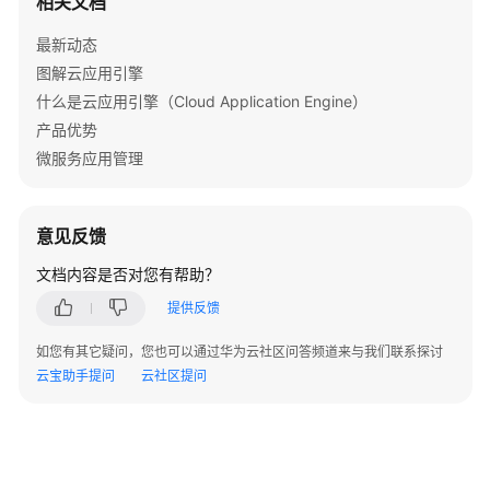
相关文档
资
源
最新动态
图解云应用引擎
支
什么是云应用引擎（Cloud Application Engine）
持
产品优势
区
微服务应用管理
域
系
意见反馈
统
权
文档内容是否对您有帮助？
限
提供反馈
如您有其它疑问，您也可以通过华为云社区问答频道来与我们联系探讨
云宝助手提问
云社区提问