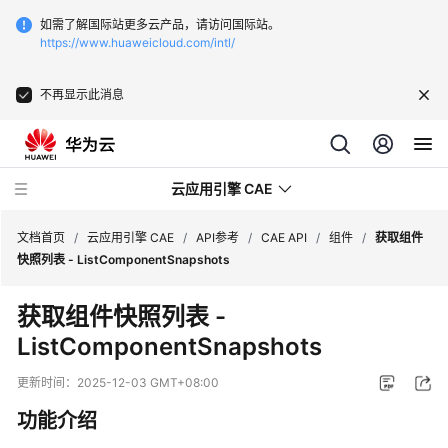
如需了解国际站更多云产品，请访问国际站。
https://www.huaweicloud.com/intl/
不再显示此消息
云应用引擎 CAE
文档首页
/
云应用引擎 CAE
/
API参考
/
CAE API
/
组件
/
获取组件
快照列表 - ListComponentSnapshots
最
获取组件快照列表 -
新
ListComponentSnapshots
动
态
更新时间：
2025-12-03 GMT+08:00
产
功能介绍
品