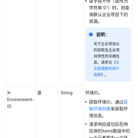
该字段不传（或传为
CreateComponent
字符串“0”）时，则查
询默认企业项目下的
获
资源。
取
组
说明：
件
关于企业项目ID
列
的获取及企业项
表
目特性的详细信
-
息，请参见《
企
ListComponents
业管理服务用户
指南
》。
获
取
X-
是
String
环境ID。
组
Environment-
件
获取环境ID，通过
获
ID
详
取环境列表
来获取环
情
境信息。
-
请求响应成功后在响
ShowComponent
应体的items数组中的
一个元素即为一个环