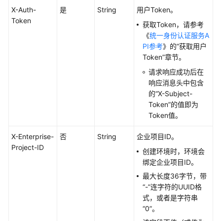
用
X-Auth-
是
String
用户Token。
API
Token
获取Token，请参考
《
统一身份认证服务A
CAE
PI参考
》的“获取用户
API
Token”章节。
环
请求响应成功后在
境
响应消息头中包含
的“X-Subject-
Token”的值即为
应
Token值。
用
X-Enterprise-
否
String
企业项目ID。
组
Project-ID
件
创建环境时，环境会
绑定企业项目ID。
创
最大长度36字节，带
建
“-”连字符的UUID格
组
式，或者是字符串
件
“0”。
-