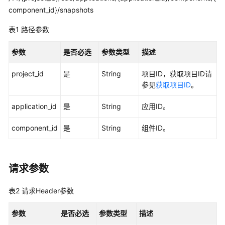
实
component_id}/snapshots
践
表1
路径参数
API
参
参数
是否必选
参数类型
描述
考
project_id
是
String
项目ID，获取项目ID请
使
参见
获取项目ID
。
用
application_id
前
是
String
应用ID。
必
component_id
是
String
组件ID。
读
API
概
请求参数
览
表2
请求Header参数
如
何
参数
是否必选
参数类型
描述
调