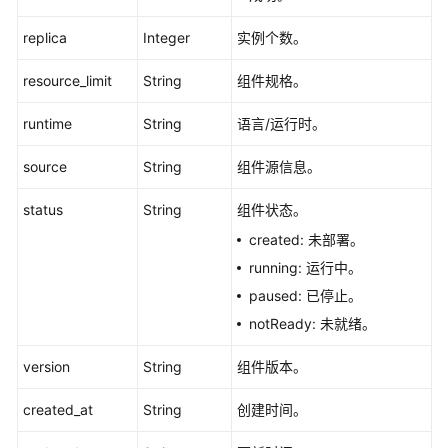
监
replica
Integer
实例个数。
控
resource_limit
String
组件规格。
出
网
runtime
String
语言/运行时。
配
置
source
String
组件源信息。
入
status
String
组件状态。
网
created: 未部署。
配
置
running: 运行中。
paused: 已停止。
配
notReady: 未就绪。
额
查
version
String
组件版本。
询
created_at
String
创建时间。
应
用