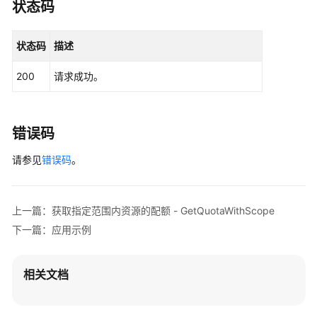
规
状态码
则
状态码
描述
VPC
访
200
请求成功。
问
CAE
环
境
错误码
请参见
错误码
。
凭
据
上一篇：获取指定范围内资源的配额 - GetQuotaWithScope
URL
监
下一篇：应用示例
控
相关文档
出
网
配