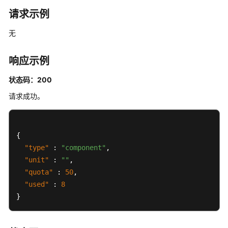
公
请求示例
网
IP
无
监
响应示例
控
系
状态码：200
统
请求成功。
CAE
环
境
{
访
"type"
:
"component"
,
问
"unit"
:
""
,
VPC
"quota"
:
50
,
"used"
:
8
事
}
件
通
知