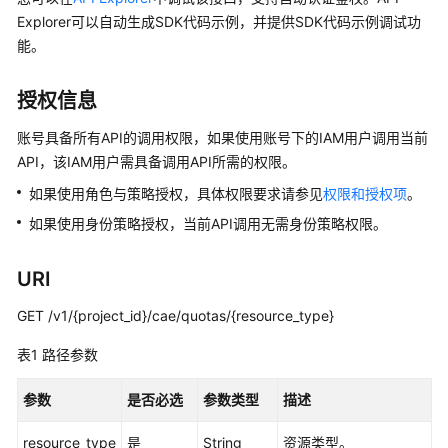
说
Explorer可以自动生成SDK代码示例，并提供SDK代码示例调试功
明
能。
快
速
授权信息
入
门
账号具备所有API的调用权限，如果使用账号下的IAM用户调用当前
API，该IAM用户需具备调用API所需的权限。
用
如果使用角色与策略授权，具体权限要求请参见
权限和授权项
。
户
如果使用身份策略授权，当前API调用无需身份策略权限。
指
南
URI
最
佳
GET /v1/{project_id}/cae/quotas/{resource_type}
实
表1
路径参数
践
参数
是否必选
参数类型
描述
API
参
resource_type
是
String
资源类型。