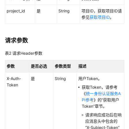
考
project_id
是
String
项目ID，获取项目ID请
使
参见
获取项目ID
。
用
前
必
读
请求参数
API
表2
请求Header参数
概
览
参数
是否必选
参数类型
描述
如
X-Auth-
是
String
用户Token。
何
Token
获取Token，请参考
调
《
统一身份认证服务A
用
PI参考
》的“获取用户
API
Token”章节。
请求响应成功后在响
CAE
应消息头中包含的
API
“X-Subject-Token”