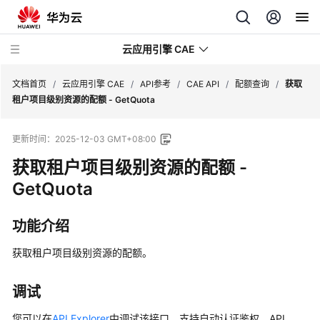
云应用引擎 CAE
文档首页
/
云应用引擎 CAE
/
API参考
/
CAE API
/
配额查询
/
获取
租户项目级别资源的配额 - GetQuota
最
更新时间：
2025-12-03 GMT+08:00
新
动
获取租户项目级别资源的配额 -
态
GetQuota
产
功能介绍
品
介
获取租户项目级别资源的配额。
绍
计
调试
费
您可以在
API Explorer
中调试该接口，支持自动认证鉴权。API