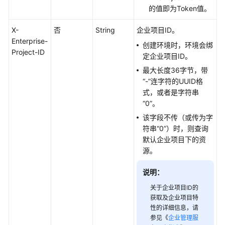
的值即为Token值。
环
境
X-
否
String
企业项目ID。
Enterprise-
创建环境时，环境会绑
应
Project-ID
定企业项目ID。
用
最大长度36字节，带
组
“-”连字符的UUID格
件
式，或者是字符串
“0”。
组
该字段不传（或传为字
件
符串“0”）时，则查询
配
默认企业项目下的资
置
源。
云
说明：
存
关于企业项目ID的
储
获取及企业项目特
性的详细信息，请
委
参见《
企业管理服