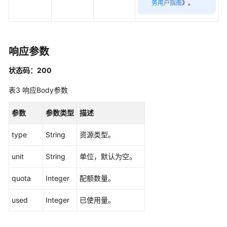
托
务用户指南
》。
任
务
响应参数
域
状态码：200
名
表3
响应Body参数
证
书
参数
参数类型
描述
定
type
String
资源类型。
时
启
unit
String
单位，默认为空。
停
规
quota
Integer
配额数量。
则
used
Integer
已使用量。
弹
性