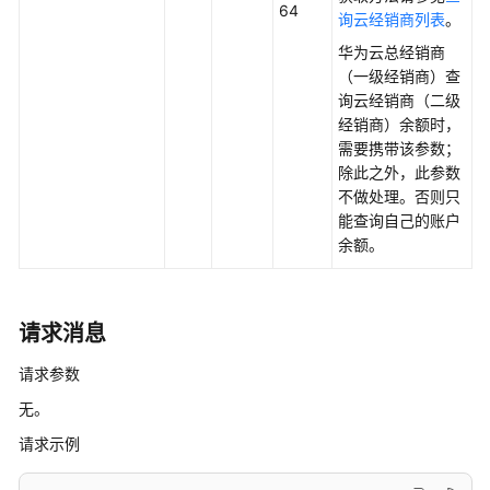
64
云
询云经销商列表
。
经
华为云总经销商
销
（一级经销商）查
商
询云经销商（二级
优
经销商）余额时，
惠
需要携带该参数；
券
除此之外，此参数
不做处理。否则只
管
能查询自己的账户
理
余额。
交
易
请求消息
管
理
请求参数
账
单
无。
请求示例
管
理