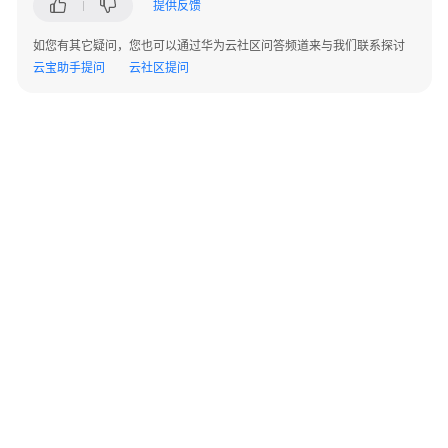
提供反馈
如您有其它疑问，您也可以通过华为云社区问答频道来与我们联系探讨
云宝助手提问
云社区提问
©2026 Huaweicloud.com 版权所有
黔ICP备20004760号-14
苏B2-20130048号
A2.B1.B2-20070312
增值电信业务经营许可证：B1.B2-20200593 | 代理域名注册服务机构：新网、西数
电子营业执照
贵公网安备 52990002000093号