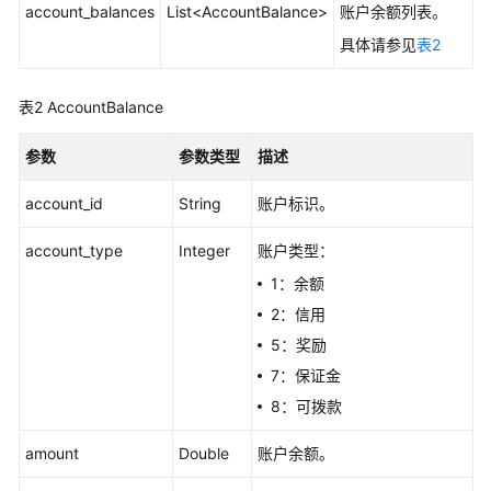
account_balances
频
List<AccountBalance>
账户余额列表。
帮
具体请参见
表2
助
表2
AccountBalance
文
档
参数
参数类型
描述
下
载
account_id
String
账户标识。
account_type
Integer
账户类型：
通
用
1：余额
参
2：信用
考
5：奖励
产
7：保证金
品
8：可拨款
术
语
amount
Double
账户余额。