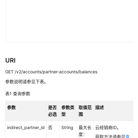
云
经
销
商
账
户
拨
款-
URI
ReclaimIndirectPartnerAccount
GET /v2/accounts/partner-accounts/balances
查
询
参数说明请参见下表。
调
表1
查询参数
账
记
参数
是否
参数类
取值范
描述
录-
必选
型
围
ListPartnerAdjustRecords
indirect_partner_id
否
String
最大长
云经销商ID。
管
度：
理
获取方法请参见
查