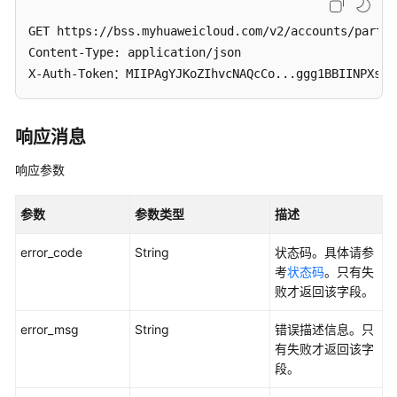
配
置
GET https://bss.myhuaweicloud.com/v2/accounts/partne
信
Content-Type: application/json

息
X-Auth-Token：MIIPAgYJKoZIhvcNAQcCo...ggg1BBIINPXsid
管
理
响应消息
工
单
响应参数
待
参数
参数类型
描述
下
线
error_code
String
状态码。具体请参
接
考
状态码
。只有失
口
败才返回该字段。
附
error_msg
String
错误描述信息。只
录
有失败才返回该字
段。
视