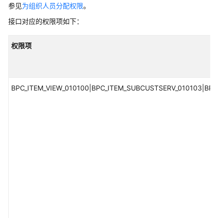
作
参见
为组织人员分配权限
。
伙
接口对应的权限项如下：
伴
运
权限项
营
能
力
API
BPC_ITEM_VIEW_010100|BPC_ITEM_SUBCUSTSERV_010103|BPC
简
介
（代
售
交
易
模
式）
API
调
用