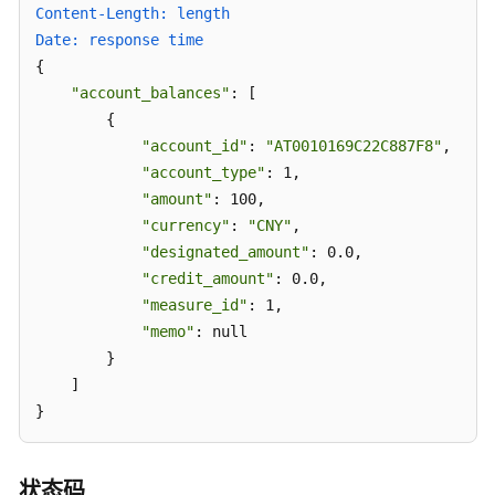
支
Content-Length: length
持
Date: response time  
区
{

域
"account_balances"
: [

        {

系
"account_id"
: 
"AT0010169C22C887F8"
,

统
"account_type"
: 1,

权
"amount"
: 100,

限
"currency"
: 
"CNY"
,

"designated_amount"
: 0.0,

"credit_amount"
: 0.0,

"measure_id"
: 1,

"memo"
: null

        }

    ]

}
状态码