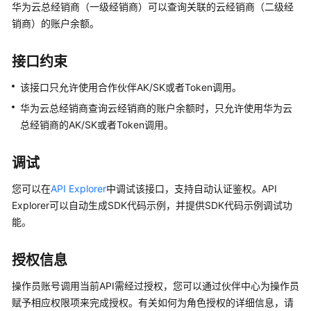
问
华为云总经销商（一级经销商）可以查询关联的云经销商（二级经
题
销商）的账户余额。
开
接口约束
发
指
该接口只允许使用合作伙伴AK/SK或者Token调用。
南
华为云总经销商查询云经销商的账户余额时，只允许使用华为云
总经销商的AK/SK或者Token调用。
API
参
调试
考
您可以在
API Explorer
中调试该接口，支持自动认证鉴权。API
文
Explorer可以自动生成SDK代码示例，并提供SDK代码示例调试功
档
能。
修
订
记
授权信息
录
操作员账号调用当前API需经过授权，您可以通过伙伴中心为操作员
赋予相应权限项来完成授权。有关如何为角色授权的详细信息，请
合