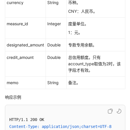
责
currency
String
币种。
任
CNY：人民币。
共
担
measure_id
Integer
度量单位。
1：元。
云
服
designated_amount
Double
专款专用余额。
务
等
credit_amount
Double
总信用额度。只有
级
account_type取值为2时，该
协
字段才有效。
议
（SLA）
memo
String
备注。
白
响应示例
皮
书
资
源
Content-Type: application/json;charset=UTF-8