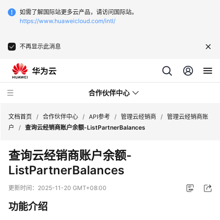
如需了解国际站更多云产品，请访问国际站。
https://www.huaweicloud.com/intl/
不再显示此消息
合作伙伴中心
文档首页
/
合作伙伴中心
/
API参考
/
管理云经销商
/
管理云经销商账
户
/
查询云经销商账户余额-ListPartnerBalances
用
查询云经销商账户余额-
户
ListPartnerBalances
指
南
更新时间：
2025-11-20 GMT+08:00
常
功能介绍
见