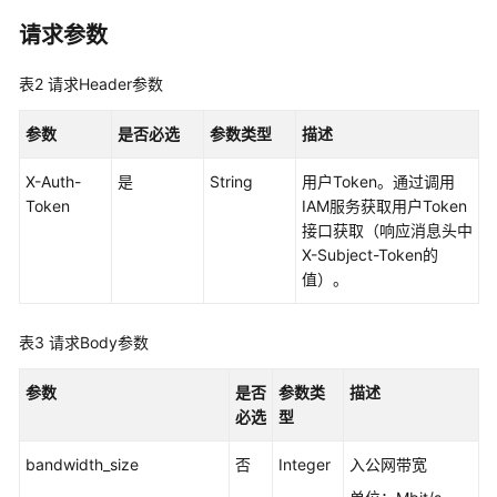
必
请求参数
读
表2
请求Header参数
API
概
参数
是否必选
参数类型
描述
览
X-Auth-
是
String
用户Token。通过调用
如
Token
IAM服务获取用户Token
何
接口获取（响应消息头中
调
X-Subject-Token的
用
值）。
API
专
表3
请求Body参数
享
版
参数
是否
参数类
描述
API（V2）
必选
型
专
bandwidth_size
否
Integer
入公网带宽
享