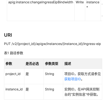
apig:instance:changeIngressEipBindwidth
指
Write
instance
南
*
最
佳
实
践
URI
PUT /v2/{project_id}/apigw/instances/{instance_id}/ingress-eip
开
发
表1
路径参数
指
南
参数
是否必选
参数类型
描述
API
project_id
是
String
项目ID，获取方式请参见
参
获取项目ID
。
考
instance_id
是
String
实例ID，在API网关控制
使
台的“实例信息”中获取。
用
前