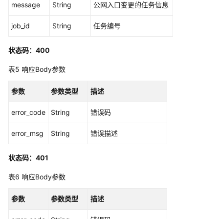
变
message
String
公网入口变更的任务信息
量
管
job_id
String
任务编号
理
状态码：400
专
享
表5
响应Body参数
版-
流
参数
参数类型
描述
控
策
error_code
String
错误码
略
管
error_msg
String
错误描述
理
状态码：401
专
表6
响应Body参数
享
版-
API
参数
参数类型
描述
管