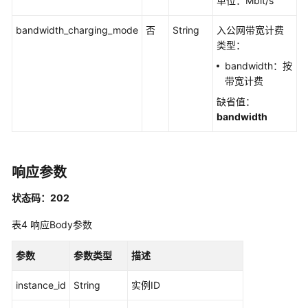
单位：Mbit/s
版-
API
bandwidth_charging_mode
否
String
入公网带宽计费
分
类型：
组
bandwidth：按
管
带宽计费
理
缺省值：
专
bandwidth
享
版-
环
响应参数
境
管
状态码：202
理
表4
响应Body参数
专
享
参数
参数类型
描述
版-
环
instance_id
String
实例ID
境