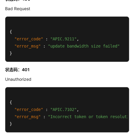
查
Bad Request
询
专
享
{
版-
"error_code"
:
"APIC.9211"
,
域
"error_msg"
:
"update bandwidth size failed"
名
}
管
理
状态码：401
专
Unauthorized
享
版-
ACL
{
策
"error_code"
:
"APIC.7102"
,
略
管
"error_msg"
:
"Incorrect token or token resolution
理
}