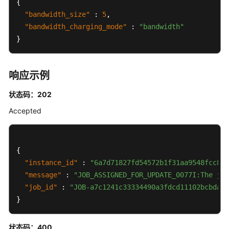
{
置
"bandwidth_size"
:
5
,
特
"bandwidth_charging_mode"
:
"bandwidth"
殊
}
流
控
响应示例
专
享
状态码：202
版-
APP
Accepted
授
权
管
{
理
"instance_id"
:
"6a7d71827fd54572b1f31aa9548fcc81"
"message"
:
"JOB_ASSIGNED_FOR_UPDATE_0077I:The job
专
"job_id"
:
"JOB-a7c1241c33334490a3fdcd11102bcbda"
享
}
版-
概
要
状态码：400