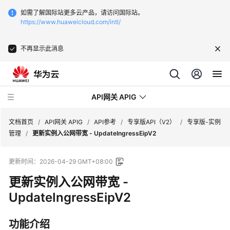
如需了解国际站更多云产品，请访问国际站。
https://www.huaweicloud.com/intl/
不再显示此消息
API网关 APIG
文档首页
/
API网关 APIG
/
API参考
/
专享版API（V2）
/
专享版-实例
管理
/
更新实例入公网带宽 - UpdateIngressEipV2
最
更新时间：
2026-04-29 GMT+08:00
新
动
更新实例入公网带宽 -
态
UpdateIngressEipV2
服
功能介绍
务