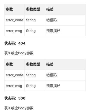
名
参数
参数类型
描述
密
钥
error_code
String
错误码
管
理
error_msg
String
错误描述
专
享
状态码：404
版-
表8
响应Body参数
签
名
参数
参数类型
描述
密
钥
error_code
String
错误码
绑
定
error_msg
String
错误描述
关
系
管
状态码：500
理
表9
响应Body参数