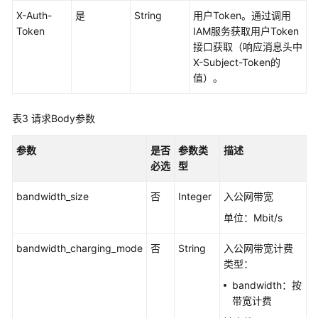
览
X-Auth-
是
String
用户Token。通过调用
Token
IAM服务获取用户Token
如
接口获取（响应消息头中
何
X-Subject-Token的
调
值）。
用
API
表3
请求Body参数
专
享
参数
是否
参数类
描述
版
必选
型
API（V2）
bandwidth_size
否
Integer
入公网带宽
专
单位：Mbit/s
享
版-
bandwidth_charging_mode
否
String
入公网带宽计费
API
类型：
分
bandwidth：按
组
带宽计费
管
理