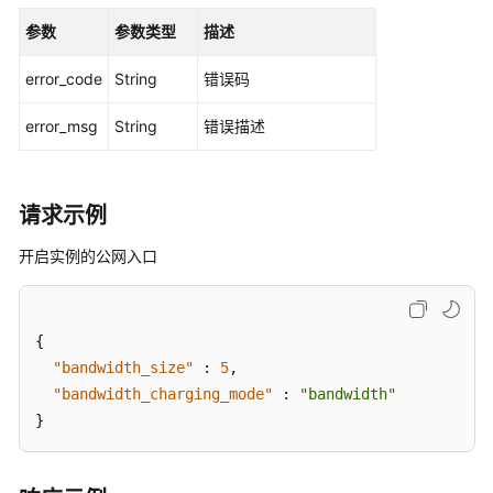
专
参数
参数类型
描述
享
版-
error_code
String
错误码
API
绑
error_msg
String
错误描述
定
流
控
策
请求示例
略
开启实例的公网入口
专
享
版-
{
设
"bandwidth_size"
:
5
,
置
"bandwidth_charging_mode"
:
"bandwidth"
特
}
殊
流
控