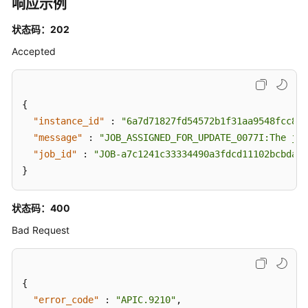
响应示例
专
状态码：202
享
版-
Accepted
APP
授
权
{
管
"instance_id"
:
"6a7d71827fd54572b1f31aa9548fcc81"
理
"message"
:
"JOB_ASSIGNED_FOR_UPDATE_0077I:The job
"job_id"
:
"JOB-a7c1241c33334490a3fdcd11102bcbda"
专
}
享
版-
概
状态码：400
要
Bad Request
查
询
专
{
享
"error_code"
:
"APIC.9210"
,