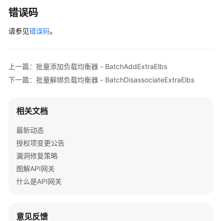
监
错误码
控
信
请参见
错误码
。
息
查
询
上一篇：批量添加负载均衡器 - BatchAddExtraElbs
专
下一篇：批量解绑负载均衡器 - BatchDisassociateExtraElbs
享
版-
相关文档
分
组
最新动态
自
授权项变更公告
定
义
漏洞修复策略
响
图解API网关
应
什么是API网关
管
理
意见反馈
专