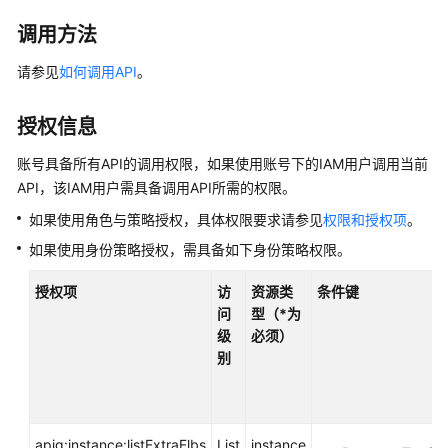
公
告
调用方法
请参见
如何调用API
。
产
品
介
授权信息
绍
账号具备所有API的调用权限，如果使用账号下的IAM用户调用当前
API，该IAM用户需具备调用API所需的权限。
计
费
如果使用角色与策略授权，具体权限要求请参见
权限和授权项
。
说
如果使用身份策略授权，需具备如下身份策略权限。
明
授权项
访
资源类
条件键
快
问
型（*为
速
级
必须）
入
别
门
用
户
apig:instance:listExtraElbs
List
instance