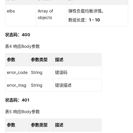
版-
API
elbs
Array of
弹性负载均衡详情。
分
objects
数组长度：
1 - 10
组
管
状态码：400
理
表4
响应Body参数
专
享
参数
参数类型
描述
版-
环
error_code
String
错误码
境
管
error_msg
String
错误描述
理
状态码：401
专
享
表5
响应Body参数
版-
环
参数
参数类型
描述
境