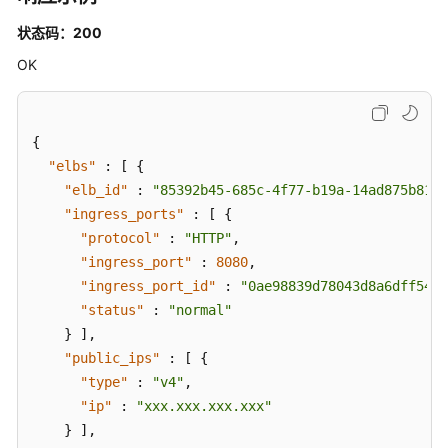
关
状态码：200
系
管
OK
理
专
{
享
"elbs"
:
[
{
版-
"elb_id"
:
"85392b45-685c-4f77-b19a-14ad875b8190
API
"ingress_ports"
:
[
{
绑
"protocol"
:
"HTTP"
,
定
"ingress_port"
:
8080
,
流
控
"ingress_port_id"
:
"0ae98839d78043d8a6dff54d7
策
"status"
:
"normal"
略
}
]
,
"public_ips"
:
[
{
专
"type"
:
"v4"
,
享
"ip"
:
"xxx.xxx.xxx.xxx"
版-
}
]
,
设