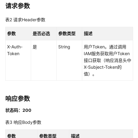
必
请求参数
读
表2
请求Header参数
API
概
参数
是否必选
参数类型
描述
览
X-Auth-
是
String
用户Token。通过调用
如
Token
IAM服务获取用户Token
何
接口获取（响应消息头中
调
X-Subject-Token的
用
值）。
API
专
响应参数
享
版
状态码：200
API（V2）
表3
响应Body参数
专
享
参数
参数类型
描述