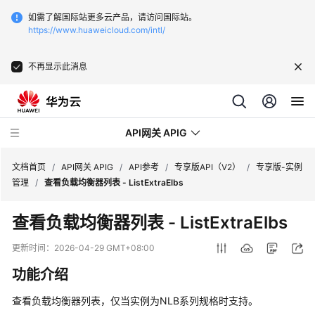
如需了解国际站更多云产品，请访问国际站。
https://www.huaweicloud.com/intl/
不再显示此消息
API网关 APIG
文档首页
/
API网关 APIG
/
API参考
/
专享版API（V2）
/
专享版-实例
管理
/
查看负载均衡器列表 - ListExtraElbs
最
查看负载均衡器列表 - ListExtraElbs
新
动
更新时间：
2026-04-29 GMT+08:00
态
功能介绍
服
查看负载均衡器列表，仅当实例为NLB系列规格时支持。
务