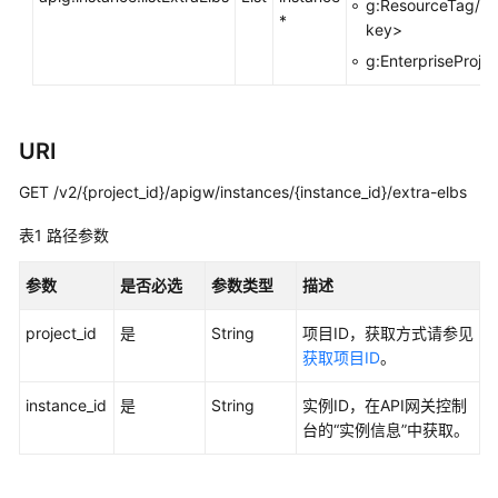
g:ResourceTag/<t
指
*
key>
南
g:EnterpriseProjec
最
佳
实
URI
践
GET /v2/{project_id}/apigw/instances/{instance_id}/extra-elbs
开
发
表1
路径参数
指
南
参数
是否必选
参数类型
描述
project_id
是
String
项目ID，获取方式请参见
API
获取项目ID
。
参
考
instance_id
是
String
实例ID，在API网关控制
台的“实例信息”中获取。
使
用
前