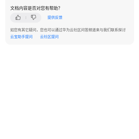
享
文档内容是否对您有帮助？
版-
提供反馈
标
签
如您有其它疑问，您也可以通过华为云社区问答频道来与我们联系探讨
管
云宝助手提问
云社区提问
理
专
享
版-
实
例
特
性
管
理
专
©2026 Huaweicloud.com 版权所有
黔ICP备20004760号-14
苏B2-20130048号
享
A2.B1.B2-20070312
版-
增值电信业务经营许可证：B1.B2-20200593 | 代理域名注册服务机构：新网、西数