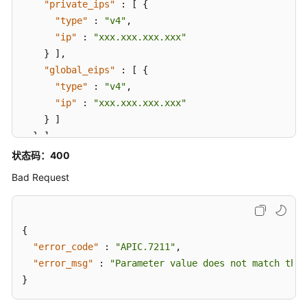
"private_ips"
:
[
{
置
"type"
:
"v4"
,
特
"ip"
:
"xxx.xxx.xxx.xxx"
殊
}
]
,
流
"global_eips"
:
[
{
控
"type"
:
"v4"
,
专
"ip"
:
"xxx.xxx.xxx.xxx"
享
}
]
版-
}
]
APP
}
状态码：400
授
Bad Request
权
管
理
{
专
"error_code"
:
"APIC.7211"
,
享
"error_msg"
:
"Parameter value does not match the 
版-
}
概
要