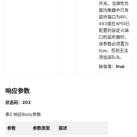
开关。当弹性负
享
载均衡器中已有
版-
监听端口为80、
流
443或在APIG已
控
配置的自定义端
策
口的监听器时，
略
该参数必须置为
管
true，否则无法
理
添加该ELB。
缺省值：
true
专
享
版-
API
响应参数
管
理
状态码：202
表5
响应Body参数
专
享
参数
参数类型
描述
版-
签