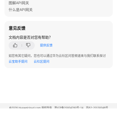
查
图解API网关
询
什么是API网关
专
享
版
意见反馈
实
例
文档内容是否对您有帮助？
详
提供反馈
情
-
如您有其它疑问，您也可以通过华为云社区问答频道来与我们联系探讨
ShowDetailsOfInstanceV2
云宝助手提问
云社区提问
更
新
专
享
版
实
例
©2026 Huaweicloud.com 版权所有
黔ICP备20004760号-14
苏B2-20130048号
-
A2.B1.B2-20070312
增值电信业务经营许可证：B1.B2-20200593 | 代理域名注册服务机构：新网、西数
UpdateInstanceV2