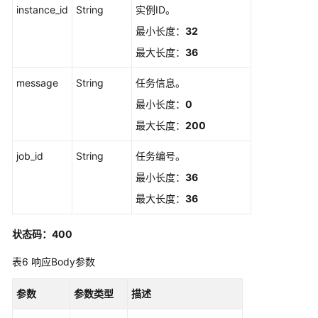
instance_id
String
实例ID。
名
密
最小长度：
32
钥
最大长度：
36
管
理
message
String
任务信息。
最小长度：
0
专
享
最大长度：
200
版-
签
job_id
String
任务编号。
名
最小长度：
36
密
最大长度：
36
钥
绑
定
状态码：400
关
表6
响应Body参数
系
管
参数
理
参数类型
描述