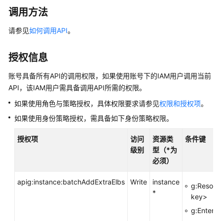
介
调用方法
绍
请参见
如何调用API
。
计
费
说
授权信息
明
账号具备所有API的调用权限，如果使用账号下的IAM用户调用当前
API，该IAM用户需具备调用API所需的权限。
快
速
如果使用角色与策略授权，具体权限要求请参见
权限和授权项
。
入
如果使用身份策略授权，需具备如下身份策略权限。
门
授权项
访问
资源类
条件键
用
级别
型（*为
户
必须）
指
南
apig:instance:batchAddExtraElbs
Write
instance
g:Resour
*
key>
最
佳
g:Enterpr