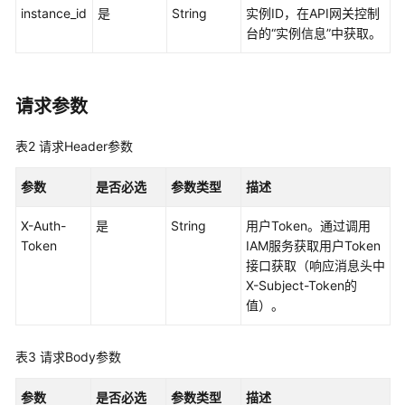
览
instance_id
是
String
实例ID，在API网关控制
台的“实例信息”中获取。
如
何
调
用
请求参数
API
表2
请求Header参数
专
享
参数
是否必选
参数类型
描述
版
API（V2）
X-Auth-
是
String
用户Token。通过调用
Token
IAM服务获取用户Token
专
接口获取（响应消息头中
享
X-Subject-Token的
版-
值）。
API
分
表3
请求Body参数
组
管
参数
是否必选
参数类型
描述
理