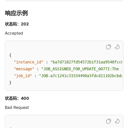
ACL
响应示例
策
略
状态码：202
专
Accepted
享
版-
自
{
定
"instance_id"
:
"6a7d71827fd54572b1f31aa9548fcc81"
义
"message"
:
"JOB_ASSIGNED_FOR_UPDATE_0077I:The job
认
"job_id"
证
:
"JOB-a7c1241c33334490a3fdcd11102bcbda"
管
}
理
状态码：400
专
Bad Request
享
版-
OpenAPI
接