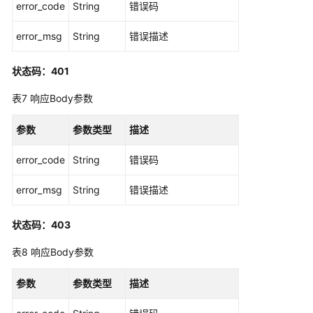
error_code
String
错误码
专
享
error_msg
String
错误描述
版-
API
绑
状态码：401
定
表7
响应Body参数
流
控
参数
参数类型
描述
策
略
error_code
String
错误码
专
error_msg
String
错误描述
享
版-
状态码：403
设
置
表8
响应Body参数
特
殊
参数
参数类型
描述
流
控