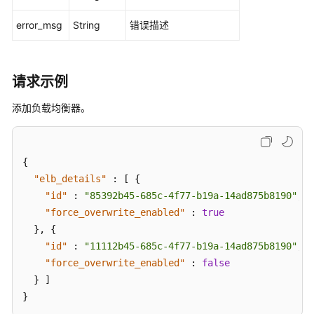
版-
域
error_msg
String
错误描述
名
管
理
请求示例
专
添加负载均衡器。
享
版-
ACL
策
{
略
"elb_details"
:
[
{
管
"id"
:
"85392b45-685c-4f77-b19a-14ad875b8190"
,
理
"force_overwrite_enabled"
:
true
}
,
{
专
"id"
:
"11112b45-685c-4f77-b19a-14ad875b8190"
,
享
"force_overwrite_enabled"
:
false
版-
}
]
API
}
绑
定