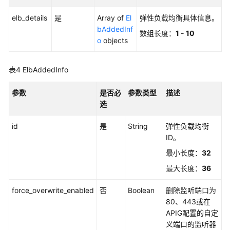
elb_details
是
Array of
El
弹性负载均衡具体信息。
专
bAddedInf
数组长度：
1 - 10
享
o
objects
版-
环
境
表4
ElbAddedInfo
管
理
参数
是否必
参数类型
描述
选
专
id
享
是
String
弹性负载均衡
版-
ID。
环
最小长度：
32
境
最大长度：
36
变
量
force_overwrite_enabled
否
Boolean
删除监听端口为
管
80、443或在
理
APIG配置的自定
义端口的监听器
专