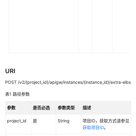
实
践
开
发
指
南
API
参
考
URI
POST /v2/{project_id}/apigw/instances/{instance_id}/extra-elbs
使
用
表1
路径参数
前
必
参数
是否必选
参数类型
描述
读
project_id
是
String
项目ID，获取方式请参见
API
获取项目ID
。
概