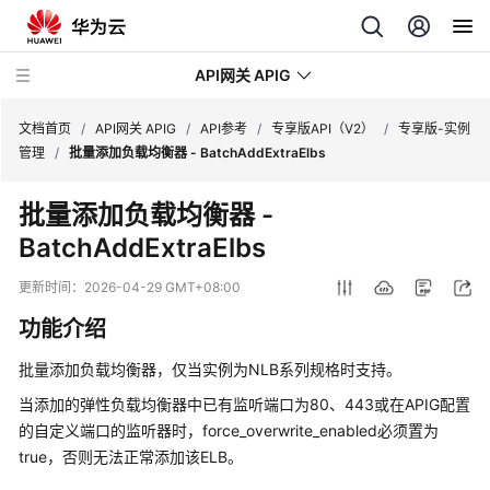
API网关 APIG
文档首页
/
API网关 APIG
/
API参考
/
专享版API（V2）
/
专享版-实例
管理
/
批量添加负载均衡器 - BatchAddExtraElbs
最
批量添加负载均衡器 -
新
BatchAddExtraElbs
动
态
更新时间：
2026-04-29 GMT+08:00
服
功能介绍
务
公
批量添加负载均衡器，仅当实例为NLB系列规格时支持。
告
当添加的弹性负载均衡器中已有监听端口为80、443或在APIG配置
的自定义端口的监听器时，force_overwrite_enabled必须置为
产
true，否则无法正常添加该ELB。
品