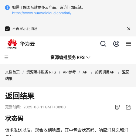
如需了解国际站更多云产品，请访问国际站。
https://www.huaweicloud.com/intl/
不再显示此消息
资源编排服务 RFS
文档首页
/
资源编排服务 RFS
/
API参考
/
API
/
如何调用API
/
返回
结果
最
返回结果
新
动
更新时间：
2025-08-11 GMT+08:00
态
状态码
产
请求发送以后，您会收到响应，其中包含状态码、响应消息头和消
品