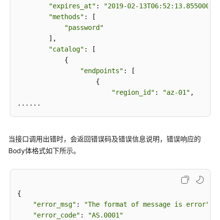
"expires_at"
: 
"2019-02-13T06:52:13.855000Z"
,
返
"methods"
: [

回
"password"
结
        ],

果
"catalog"
: [

            {

"endpoints"
: [

资
                    {

源
"region_id"
: 
"az-01"
,

编
排-
资
源
栈
当接口调用出错时，会返回错误码及错误信息说明，错误响应的
Body体格式如下所示。
资
源
编
排-
{

执
"error_msg"
: 
"The format of message is error"
,

行
"error_code"
: 
"AS.0001"