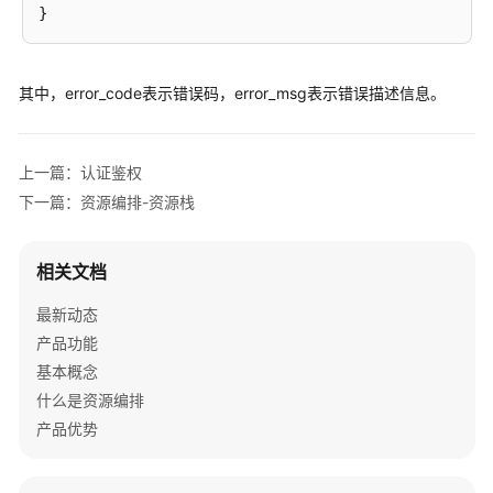
计
划
资
其中，error_code表示错误码，error_msg表示错误描述信息。
源
编
排-
上一篇：认证鉴权
模
下一篇：资源编排-资源栈
板
分
析
相关文档
资
最新动态
源
产品功能
编
基本概念
排-
模
什么是资源编排
板
产品优势
管
理