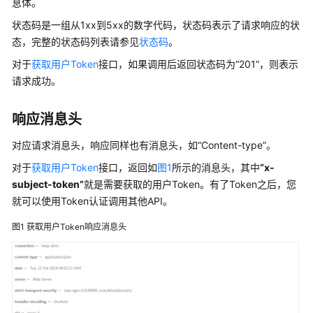
息体。
介
绍
状态码是一组从1xx到5xx的数字代码，状态码表示了请求响应的状
态，完整的状态码列表请参见
状态码
。
用
对于
获取用户Token
接口，如果调用后返回状态码为
“201”
，则表示
户
请求成功。
指
南
响应消息头
模
对应请求消息头，响应同样也有消息头，如
“Content-type”
。
板
参
对于
获取用户Token
接口，返回如
图1
所示的消息头，其中
“x-
考
subject-token”
就是需要获取的用户Token。有了Token之后，您
就可以使用Token认证调用其他API。
API
参
图1
获取用户Token响应消息头
考
使
用
前