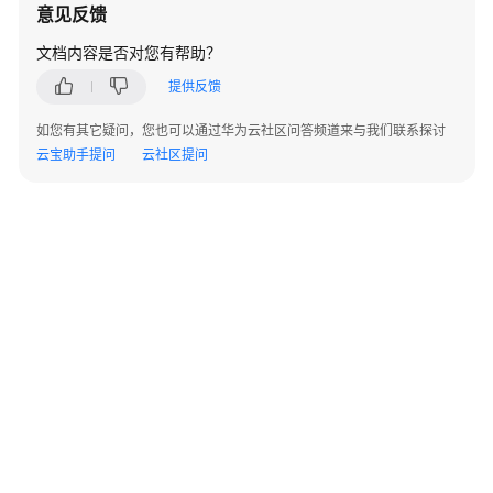
意见反馈
资
文档内容是否对您有帮助？
源
编
提供反馈
排-
资
如您有其它疑问，您也可以通过华为云社区问答频道来与我们联系探讨
源
云宝助手提问
云社区提问
栈
集
资
源
编
排-
自
定
义
provider
资
©2026 Huaweicloud.com 版权所有
黔ICP备20004760号-14
苏B2-20130048号