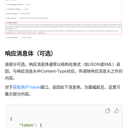
必
读
API
如
何
调
响应消息体（可选）
用
API
该部分可选。响应消息体通常以结构化格式（如JSON或XML）返
回，与响应消息头中Content-Type对应，
传递除响应消息头之外的
构
内容
。
造
请
对于
获取用户Token
接口，返回如下消息体。为篇幅起见，这里只
求
展示部分内容。
认
证
鉴
{

权
"token"
: {
