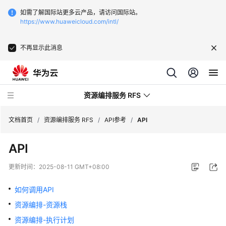
如需了解国际站更多云产品，请访问国际站。
https://www.huaweicloud.com/intl/
不再显示此消息
资源编排服务 RFS
文档首页
/
资源编排服务 RFS
/
API参考
/
API
API
最
新
更新时间：
2025-08-11 GMT+08:00
动
态
如何调用API
资源编排-资源栈
产
品
资源编排-执行计划