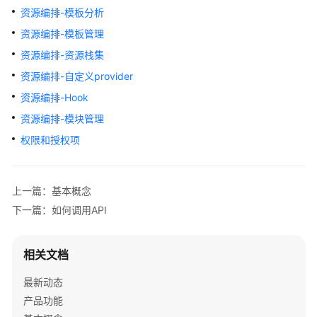
介
资源编排-模板分析
绍
资源编排-模板管理
用
资源编排-资源栈集
户
资源编排-自定义provider
指
资源编排-Hook
南
资源编排-模块管理
模
权限和授权项
板
参
考
上一篇：基本概念
下一篇：如何调用API
API
参
考
相关文档
使
最新动态
用
产品功能
前