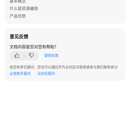
基本概念
必
什么是资源编排
读
产品优势
API
如
意见反馈
何
文档内容是否对您有帮助？
调
用
提供反馈
API
如您有其它疑问，您也可以通过华为云社区问答频道来与我们联系探讨
云宝助手提问
云社区提问
资
源
编
排-
资
源
栈
资