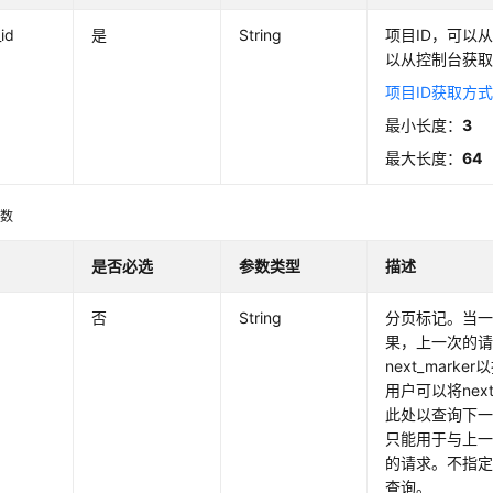
_id
是
String
项目ID，可以从
以从控制台获
项目ID获取方
最小长度：
3
最大长度：
64
参数
是否必选
参数类型
描述
否
String
分页标记。当
果，上一次的
next_mark
用户可以将next
此处以查询下一页
只能用于与上
的请求。不指
查询。