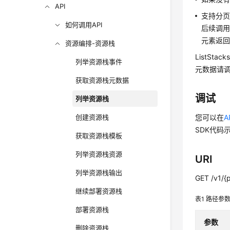
API
支持分页
如何调用API
后续调用
元素返回为
资源编排-资源栈
ListSt
列举资源栈事件
元数据请调用G
获取资源栈元数据
调试
列举资源栈
创建资源栈
您可以在
A
SDK代码
获取资源栈模板
列举资源栈资源
URI
列举资源栈输出
GET /v1/{p
继续部署资源栈
表1
路径参
部署资源栈
参数
删除资源栈