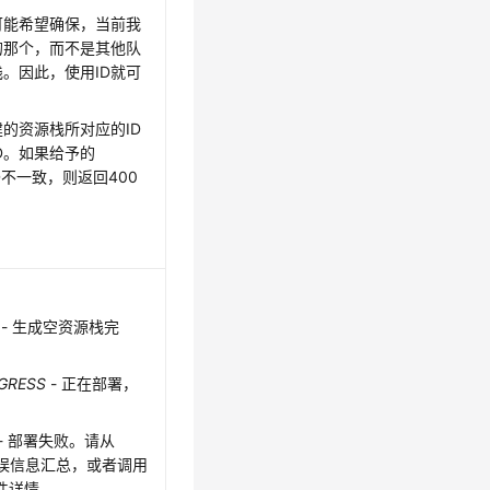
可能希望确保，当前我
的那个，而不是其他队
。因此，使用ID就可
的资源栈所对应的ID
D。如果给予的
ID不一致，则返回400
- 生成空资源栈完
GRESS
- 正在部署，
- 部署失败。请从
获取错误信息汇总，或者调用
得事件详情