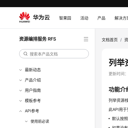
智果园
活动
产品
解决方
资源编排服务 RFS
文档首页
/
资
列举
最新动态
更新时间
产品介绍
功能介
用户指南
列举资源栈（
模板参考
此API用
API参考
默认按
使用前必读
如果没有