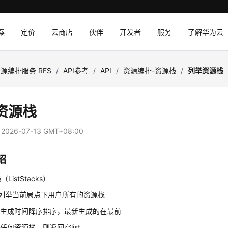
案
定价
云商店
伙伴
开发者
服务
了解华为云
源编排服务 RFS
/
API参考
/
API
/
资源编排-资源栈
/
列举资源栈
资源栈
：
2026-07-13 GMT+08:00
绍
ListStacks）
于列举当前局点下用户所有的资源栈
照生成时间降序排序，最新生成的在最前
任何资源栈，则返回空list