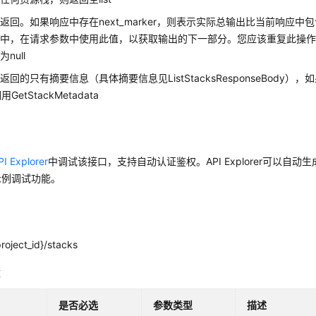
返回。如果响应中存在next_marker，则表示实际总输出比当前响应
中，在请求参数中使用此值，以获取输出的下一部分。您应该重复此操作，直到
null
acks返回的只有摘要信息（具体摘要信息见ListStacksResponseBod
etStackMetadata
PI Explorer
中调试该接口，支持自动认证鉴权。API Explorer可以自动
示例调试功能。
roject_id}/stacks
数
是否必选
参数类型
描述