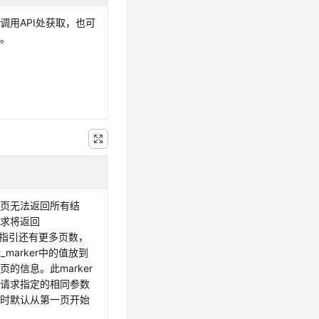
调用API处获取，也可
取。
式
一页无法返回所有结
请求将返回
er以指引还有更多页数，
_marker中的值放到
的信息。此marker
一请求指定的相同参数
定时默认从第一页开始