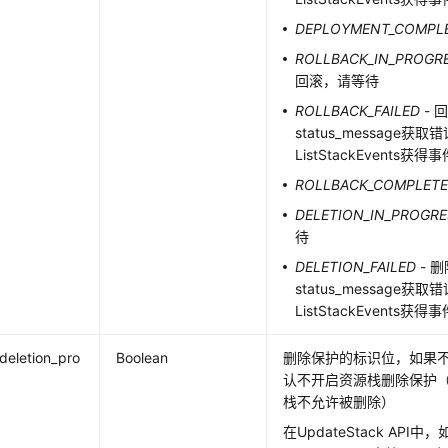
DEPLOYMENT_COMPL
ROLLBACK_IN_PROGR
回滚，请等待
ROLLBACK_FAILED
- 
status_message
ListStackEvents获
ROLLBACK_COMPLET
DELETION_IN_PROGR
待
DELETION_FAILED
- 
status_message
ListStackEvents获
deletion_pro
Boolean
删除保护的标识位，如果不传
认不开启资源栈删除保护
栈不允许被删除）
在UpdateStack API