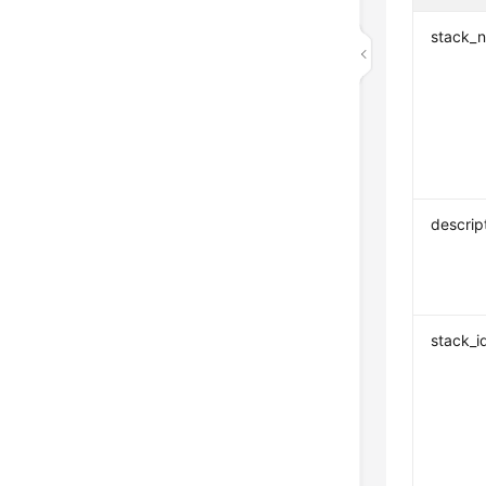
stack_
descrip
stack_i