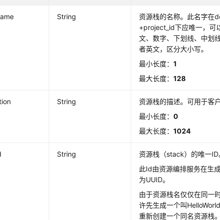
name
String
资源栈的名称。此名字在dom
+project_id下应唯
文、数字、下划线、中划
者英文，区分大小写。
最小长度：
1
最大长度：
128
tion
String
资源栈的描述。可用于客
最小长度：
0
最大长度：
1024
d
String
资源栈（stack）的唯一I
此Id由资源编排服务在生
为UUID。
由于资源栈名仅仅在同一
许先生成一个叫HelloWo
重新创建一个同名资源栈