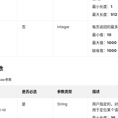
最小长度：
1
最大长度：
512
否
Integer
每页返回的最
最小值：
10
最大值：
1000
缺省值：
1000
数
der参数
是否必选
参数类型
描述
是
String
用户指定的，对
t-Id
用于定位某个请
最小长度：
36