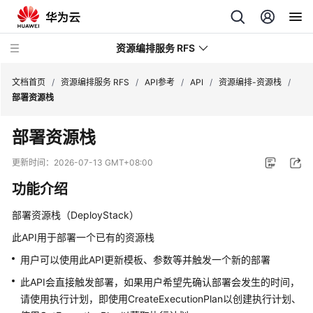
资源编排服务 RFS
文档首页
/
资源编排服务 RFS
/
API参考
/
API
/
资源编排-资源栈
/
部署资源栈
最
部署资源栈
新
动
更新时间：
2026-07-13 GMT+08:00
态
功能介绍
产
部署资源栈（DeployStack）
品
介
此API用于部署一个已有的资源栈
绍
用户可以使用此API更新模板、参数等并触发一个新的部署
此API会直接触发部署，如果用户希望先确认部署会发生的时间，
用
户
请使用执行计划，即使用CreateExecutionPlan以创建执行计划、