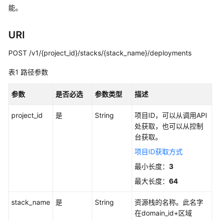
如
能。
何
调
URI
用
API
POST /v1/{project_id}/stacks/{stack_name}/deployments
资
表1
路径参数
源
编
参数
是否必选
参数类型
描述
排-
资
project_id
是
String
项目ID，可以从调用API
源
处获取，也可以从控制
栈
台获取。
项目ID获取方式
列
举
最小长度：
3
资
最大长度：
64
源
栈
stack_name
是
String
资源栈的名称。此名字
事
在domain_id+区域
件