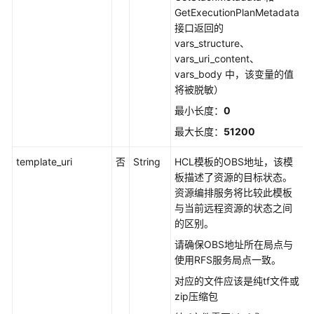
删
GetExecutionPlanMetadata
除
接口返回的
资
vars_structure、
源
vars_uri_content、
栈
vars_body 中，该变量的值
将被脱敏）
更
最小长度：
0
新
最大长度：
51200
资
源
template_uri
否
String
HCL模板的OBS地址，该模
栈
板描述了资源的目标状态。
资源编排服务将比较此模板
条
与当前远程资源的状态之间
件
的区别。
删
请确保OBS地址所在局点与
除
使用RFS服务局点一致。
资
源
对应的文件应该是纯tf文件或
栈
zip压缩包