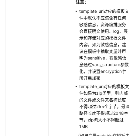
注意：
排-
模
template_uri对应的模板文
板
件中默认不应该含有任何
分
敏感信息，资源编排服务
析
会直接明文使用、log、展
示和存储对应的模板文件
资
内容。如为敏感信息，建
源
议在模板中抽取变量并声
编
明为sensitive，将敏感信
排-
息通过vars_structure参数
模
化，并设置encryption字
板
段开启加密
管
template_uri对应的模板文
理
件如果为zip类型，则内部
的文件或文件夹名称长度
资
不得超过255个字节，最深
源
路径长度不得超过2048字
编
节，zip包大小不得超过
排-
1MB
资
（如果变量variable在模板中