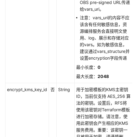
OBS pre-signed URL传递
给vars_uri。
注意：vars_uri的内容不应
该含有任何敏感信息，资
源编排服务会直接明文使
用、log、展示和存储对应
的vars。如为敏感信息，
建议通过vars_structure并
设置encryption字段传递
最小长度：
0
最大长度：
2048
encrypt_kms_key_id
否
String
用于加密模板的KMS主密钥
ID，当前仅支持 AES_256 算
法的密钥。设置后，RFS将
使用该密钥对Terraform模板
进行加密存储。请注意，使
用此密钥会产生相应的KMS
服务费用。重要：该密钥一
旦被用于加密，请谨慎删