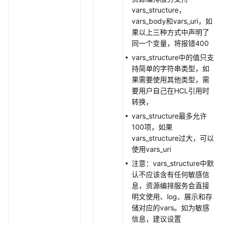
源
vars_structure，
编
vars_body和vars_uri，如
排-
果以上三种方式中声明了
模
同一个变量，将报错400
块
管
vars_structure中的值只支
理
持简单的字符串类型，如
果需要使用其他类型，需
要用户自己在HCL引用时
权
转换，
限
和
vars_structure最多允许
授
100项，如果
权
vars_structure过大，可以
项
使用vars_uri
注意：vars_structure中默
附
认不应该含有任何敏感信
录
息，资源编排服务会直接
明文使用、log、展示和存
修
储对应的vars。如为敏感
订
信息，建议设置