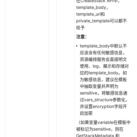
在CreateStack API中，
资
template_body，
源
template_uri和
栈
private_template可以都不
输
给予
出
注意：
template_body中默认不
继
应该含有任何敏感信息，
续
资源编排服务会直接明文
部
使用、log、展示和存储对
署
应的template_body。如
资
为敏感信息，建议在模板
源
中抽取变量并声明为
栈
sensitive，将敏感信息通
过vars_structure参数化，
部
并设置encryption字段开
署
启加密
资
源
（如果变量variable在模板中
栈
被标记为sensitive，则在
GetStackMetadata 和