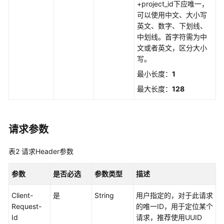
+project_id下应唯一，
可以使用中文、大小写
获
英文、数字、下划线、
取
中划线。首字符需为中
资
文或者英文，区分大小
源
写。
栈
最小长度：
1
元
数
最大长度：
128
据
列
请求参数
举
资
表2
请求Header参数
源
栈
参数
是否必选
参数类型
描述
创
Client-
是
String
用户指定的，对于此请求
建
Request-
的唯一ID，用于定位某个
资
Id
请求，推荐使用UUID
源