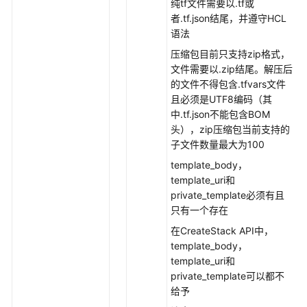
纯tf文件需要以.tf或
继
者.tf.json结尾，并遵守HCL
续
语法
回
压缩包目前只支持zip格式，
滚
文件需要以.zip结尾。解压后
资
的文件不得包含.tfvars文件
源
且必须是UTF8编码（其
栈
中.tf.json不能包含BOM
头），zip压缩包当前支持的
资
子文件数量最大为100
源
编
template_body，
排-
template_uri和
执
private_template必须有且
行
只有一个存在
计
在CreateStack API中，
划
template_body，
template_uri和
资
private_template可以都不
源
给予
编