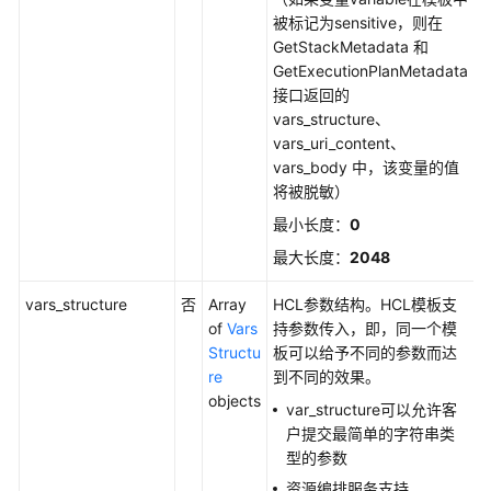
源
被标记为sensitive，则在
栈
GetStackMetadata 和
集
GetExecutionPlanMetadata
接口返回的
资
vars_structure、
源
vars_uri_content、
编
vars_body 中，该变量的值
排-
将被脱敏）
自
最小长度：
0
定
义
最大长度：
2048
provider
vars_structure
否
Array
HCL参数结构。HCL模板支
资
of
Vars
持参数传入，即，同一个模
源
Structu
板可以给予不同的参数而达
编
re
到不同的效果。
排-
objects
var_structure可以允许客
Hook
户提交最简单的字符串类
型的参数
资
资源编排服务支持