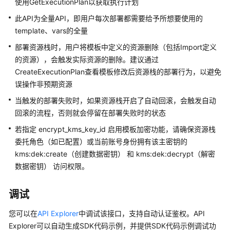
指
使用GetExecutionPlan以获取执行计划
南
此API为全量API，即用户每次部署都需要给予所想要使用的
template、vars的全量
模
板
部署资源栈时，用户将模板中定义的资源删除（包括Import定义
参
的资源），会触发实际资源的删除。建议通过
考
CreateExecutionPlan查看模板修改后资源栈的部署行为，以避免
误操作非预期资源
API
当触发的部署失败时，如果资源栈开启了自动回滚，会触发自动
参
回滚的流程，否则就会停留在部署失败时的状态
考
若指定 encrypt_kms_key_id 启用模板加密功能，请确保资源栈
使
委托角色（如已配置）或当前账号身份拥有该主密钥的
用
kms:dek:create（创建数据密钥） 和 kms:dek:decrypt（解密
前
数据密钥） 访问权限。
必
读
调试
API
您可以在
API Explorer
中调试该接口，支持自动认证鉴权。API
Explorer可以自动生成SDK代码示例，并提供SDK代码示例调试功