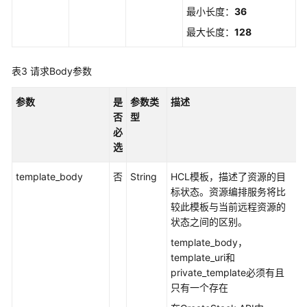
最小长度：
36
栈
最大长度：
128
获
取
表3
请求Body参数
资
源
参数
是
参数类
描述
栈
否
型
模
必
板
选
列
template_body
否
String
HCL模板，描述了资源的目
举
标状态。资源编排服务将比
资
较此模板与当前远程资源的
源
状态之间的区别。
栈
资
template_body，
源
template_uri和
private_template必须有且
只有一个存在
列
举