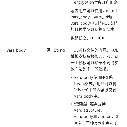
记
encryption字段开启加密
录
或者用户可以使用vars_uri、
vars_body，vars_uri和
常
vars_body中支持HCL支持
见
的各种类型以及复杂结构
问
数组长度：
0 - 100
题
vars_body
否
String
HCL参数文件的内容。HCL
文
模板支持参数传入，即，同
档
一个模板可以给予不同的参
下
数而达到不同的效果。
载
vars_body使用HCL的
tfvars格式，用户可以将
通
“.tfvars”中的内容提交到
用
vars_body中。
参
资源编排服务支持
考
vars_structure，
vars_body和vars_uri，如
产
果以上三种方式中声明了
品