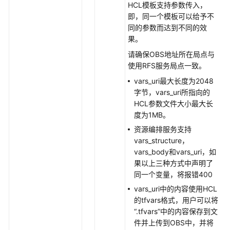
HCL模板支持参数传入，
资
即，同一个模板可以给予不
源
同的参数而达到不同的效
果。
支
持
请确保OBS地址所在局点与
区
使用RFS服务局点一致。
域
vars_uri最大长度为2048
字节，vars_uri所指向的
系
HCL参数文件大小最大长
统
度为1MB。
权
资源编排服务支持
限
vars_structure，
vars_body和vars_uri，如
果以上三种方式中声明了
同一个变量，将报错400
vars_uri中的内容使用HCL
的tfvars格式，用户可以将
“.tfvars”中的内容保存到文
件并上传到OBS中，并将