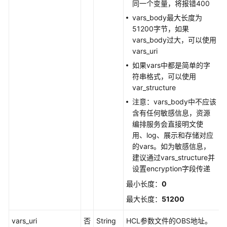
同一个变量，将报错400
术
vars_body最大长度为
语
51200字节，如果
vars_body过大，可以使用
责
vars_uri
任
如果vars中都是简单的字
共
符串格式，可以使用
担
var_structure
云
注意：vars_body中不应该
服
含有任何敏感信息，资源
务
编排服务会直接明文使
等
用、log、展示和存储对应
级
的vars。如为敏感信息，
协
建议通过vars_structure并
议
设置encryption字段传递
（SLA）
最小长度：
0
最大长度：
51200
白
皮
vars_uri
否
String
HCL参数文件的OBS地址。
书