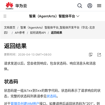
智果（AgentArts）智能体平台
文档首页
/
智果（AgentArts）智能体平台_智能体开发平台（华北-北京
四）
/
API参考
/
如何调用API
/
返回结果
最
返回结果
新
动
更新时间：
2026-04-13 GMT+08:00
态
请求发送以后，您会收到响应，包含状态码、响应消息头和消息
产
体。
品
介
状态码
绍
状态码是一组从1xx到5xx的数字代码，状态码表示了请求响应的状
开
态，完整的状态码列表请参见
状态码
。
始
对于
管理员创建IAM用户
接口，如果调用后返回状态码为“201”，则