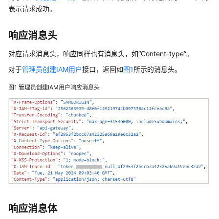
使
表示请求成功。
用
计
响应消息头
费
对应请求消息头，响应同样也有消息头，如“Content-type”。
说
明
对于
管理员创建IAM用户
接口，返回如
图1
所示的消息头。
图1
管理员创建IAM用户响应消息头
用
户
指
南
最
佳
实
践
API
响应消息体
参