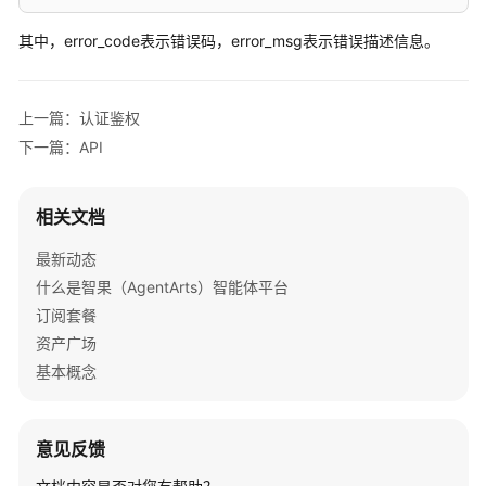
附
录
其中，error_code表示错误码，error_msg表示错误描述信息。
常
见
上一篇：认证鉴权
问
下一篇：API
题
视
相关文档
频
帮
最新动态
助
什么是智果（AgentArts）智能体平台
订阅套餐
文
资产广场
档
下
基本概念
载
意见反馈
通
用