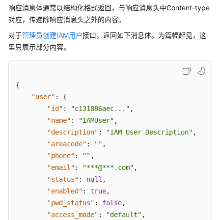
考
响应消息体通常以结构化格式返回，与响应消息头中Content-type
对应，传递除响应消息头之外的内容。
使
用
对于
管理员创建IAM用户
接口，返回如下消息体。为篇幅起见，这
前
里只展示部分内容。
必
读
{
API
"user"
:
{
概
"id"
:
"c131886aec..."
,
览
"name"
:
"IAMUser"
,
"description"
:
"IAM User Description"
,
如
"areacode"
:
""
,
何
调
"phone"
:
""
,
用
"email"
:
"***@***.com"
,
API
"status"
:
null
,
"enabled"
:
true
,
构
"pwd_status"
:
false
,
造
"access_mode"
:
"default"
,