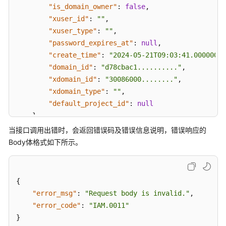
请
"is_domain_owner"
:
false
,
求
"xuser_id"
:
""
,
"xuser_type"
:
""
,
认
"password_expires_at"
:
null
,
证
"create_time"
:
"2024-05-21T09:03:41.000000"
,
鉴
"domain_id"
:
"d78cbac1.........."
,
权
"xdomain_id"
:
"30086000........"
,
"xdomain_type"
:
""
,
返
回
"default_project_id"
:
null
结
}
果
}
当接口调用出错时，会返回错误码及错误信息说明，错误响应的
Body体格式如下所示。
API
应
{
用
"error_msg"
:
"Request body is invalid."
,
示
例
"error_code"
:
"IAM.0011"
}