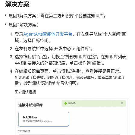
考
解决方案
常
原因1解决方案：需在第三方知识库平台创建知识库。
见
原因2解决方案：
问
题
登录
AgentArts智能体开发平台
，在左侧导航栏“个人空间”区
域，选择目标空间。
产
在左侧导航栏中选择“开发中心 > 组件库”。
品
选择
“知识库”
页签，切换至“外部知识库连接”，在知识库列表
咨
中找到要接入的外部知识库，单击操作列“编辑”。
询
在编辑知识库页面，单击“测试连接”，查看连接是否正常。
如果测试连接失败，则修改连接信息。修改完成后，重新单击“测试连
单
接”，提示“测试成功”后单击“确认”即可。
智
图2
测试连接
能
体
应
用
开
发