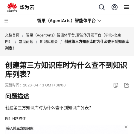
智果（AgentArts）智能体平台
文档首页
/
智果（AgentArts）智能体平台_智能体开发平台（华北-北京
四）
/
常见问题
/
知识库相关
/
创建第三方知识库时为什么查不到知识库
列表？
最
新
创建第三方知识库时为什么查不到知识
动
库列表？
态
更新时间：
2026-04-13 GMT+08:00
产
品
问题描述
介
绍
创建第三方知识库时为什么查不到知识库列表？
图1
问题描述
开
始