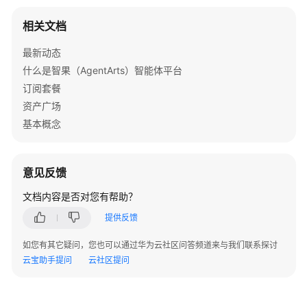
相
相关文档
关
最新动态
插
什么是智果（AgentArts）智能体平台
件
订阅套餐
相
关
资产广场
基本概念
视
频
帮
意见反馈
助
文档内容是否对您有帮助？
文
提供反馈
档
下
如您有其它疑问，您也可以通过华为云社区问答频道来与我们联系探讨
载
云宝助手提问
云社区提问
通