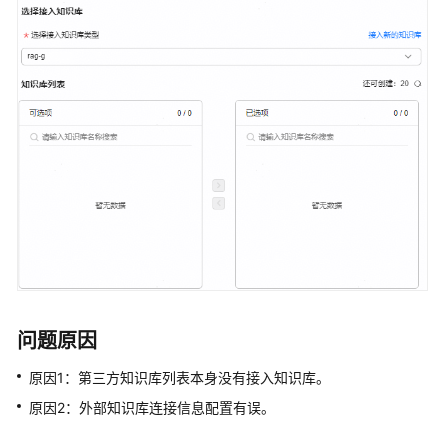
使
用
计
费
说
明
用
户
指
南
最
佳
实
问题原因
践
原因1：第三方知识库列表本身没有接入知识库。
API
原因2：外部知识库连接信息配置有误。
参