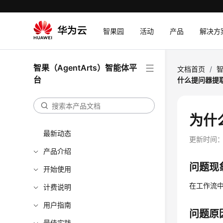
智果园
活动
产品
解决方
智果（AgentArts）智能体平
文档首页
/
智
台
什么提问器提
为什
最新动态
更新时间
产品介绍
问题现
开始使用
在工作流
计费说明
用户指南
问题原
最佳实践