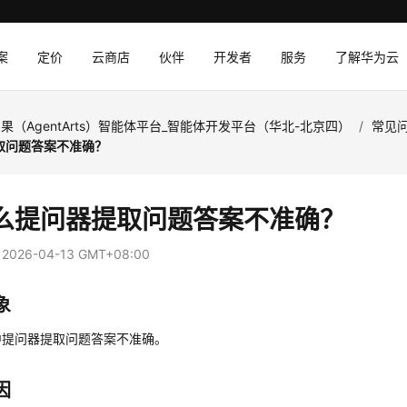
案
定价
云商店
伙伴
开发者
服务
了解华为云
果（AgentArts）智能体平台_智能体开发平台（华北-北京四）
/
常见
取问题答案不准确？
么提问器提取问题答案不准确？
：
2026-04-13 GMT+08:00
象
中提问器提取问题答案不准确。
因