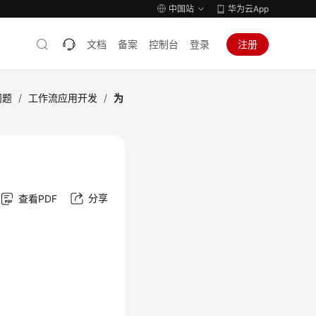
中国站
华为云App
文档
备案
控制台
登录
注册
问题
/
工作流应用开发
/
为
分享
查看PDF