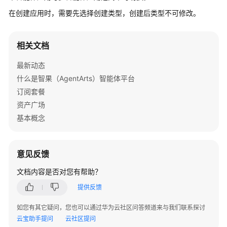
介
在创建应用时，需要先选择创建类型，创建后类型不可修改。
绍
开
相关文档
始
使
最新动态
用
什么是智果（AgentArts）智能体平台
订阅套餐
计
资产广场
费
基本概念
说
明
用
意见反馈
户
文档内容是否对您有帮助？
指
南
提供反馈
如您有其它疑问，您也可以通过华为云社区问答频道来与我们联系探讨
最
云宝助手提问
云社区提问
佳