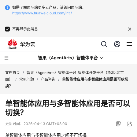
如需了解国际站更多云产品，请访问国际站。
https://www.huaweicloud.com/intl/
不再显示此消息
智果（AgentArts）智能体平台
文档首页
/
智果（AgentArts）智能体平台_智能体开发平台（华北-北京
四）
/
常见问题
/
产品咨询
/
单智能体应用与多智能体应用是否可以切
换？
最
新
单智能体应用与多智能体应用是否可以
动
切换？
态
更新时间：
2026-04-13 GMT+08:00
产
品
单智能体应用与多智能体应用之间不可切换。